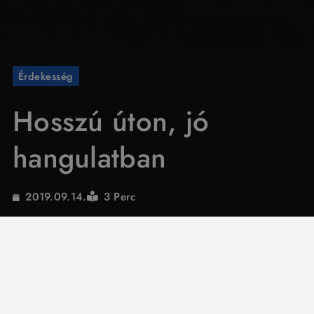
Érdekesség
Hosszú úton, jó
hangulatban
3 Perc
2019.09.14.
Egy utazás remek alkalom a család számára a
beszélgetésre, szórakozásra, játékra, ám a
mozgáshiány könnyen kiboríthatja a gyereket