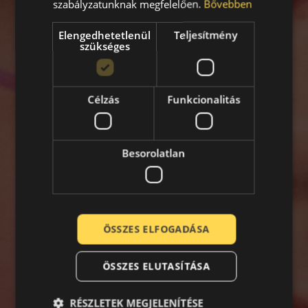
szabályzatunknak megfelelően.
Bővebben
Elengedhetetlenül
Teljesítmény
szükséges
Célzás
Funkcionalitás
Besorolatlan
ÖSSZES ELFOGADÁSA
ÖSSZES ELUTASÍTÁSA
RÉSZLETEK MEGJELENÍTÉSE