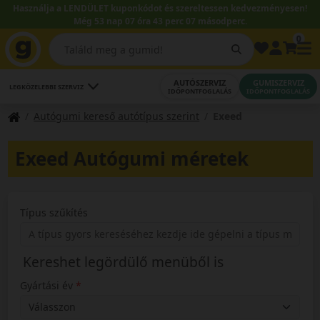
Használja a LENDÜLET kuponkódot és szereltessen kedvezményesen!
Még 53 nap 07 óra 43 perc 07 másodperc.
0
AUTÓSZERVIZ
GUMISZERVIZ
LEGKÖZELEBBI SZERVIZ
IDŐPONTFOGLALÁS
IDŐPONTFOGLALÁS
Autógumi kereső autótípus szerint
Exeed
Exeed Autógumi méretek
Típus szűkítés
Kereshet legördülő menüből is
Gyártási év