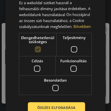
Ez a weboldal sütiket használ a
felhasználói élmény javítása érdekében. A
a vásárlók közül ajánlaná ismerősének ezt a boltot.
weboldalunk használatával Ön hozzájárul
21659
vélemény alapján
az összes süti használatához, a Cookie
szabályzatunknak megfelelően.
Bővebben
Laca
Elengedhetetlenül
Teljesítmény
szükséges
-
Célzás
Funkcionalitás
A bolt vásárlója
Minden tökéletesen működik.
Besorolatlan
Impresszum
ÖSSZES ELFOGADÁSA
Adatvédelmi tájékoztató