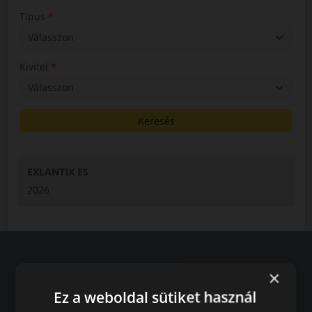
Típus
Kivitel
Keresés
EXLANTIX ES
2026
×
Vásárlói vélemények
Ez a weboldal sütiket használ
97.76%