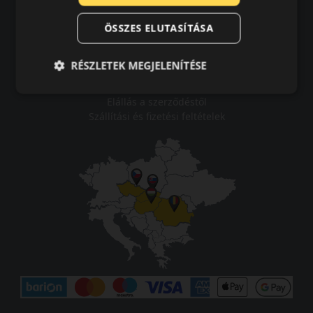
Vásárlási feltételek
ÖSSZES ELUTASÍTÁSA
Karrier
Tudástár
GYIK
RÉSZLETEK MEGJELENÍTÉSE
Kapcsolat
Impresszum
Elállás a szerződéstől
Szállítási és fizetési feltételek