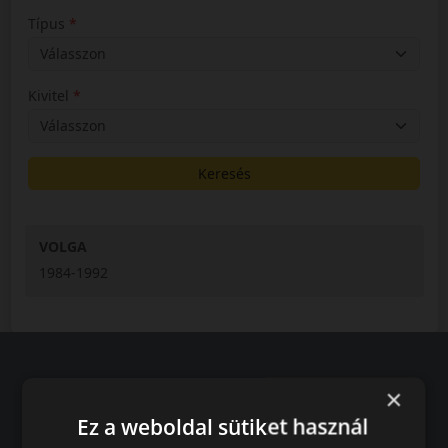
Típus
Kivitel
Keresés
VOLGA
1984-1992
×
Vásárlói vélemények
Ez a weboldal sütiket használ
97.76%