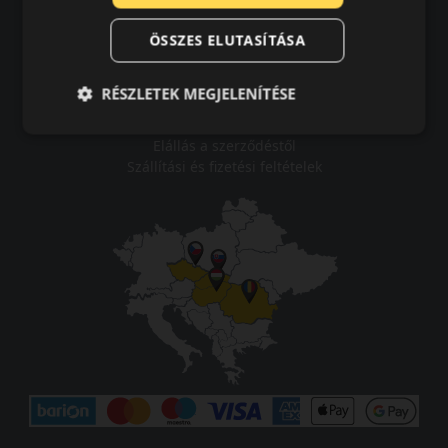
Vásárlási feltételek
ÖSSZES ELUTASÍTÁSA
Karrier
Tudástár
GYIK
RÉSZLETEK MEGJELENÍTÉSE
Kapcsolat
Impresszum
Elállás a szerződéstől
Szállítási és fizetési feltételek