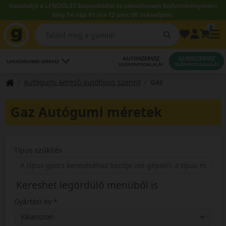
Használja a LENDÜLET kuponkódot és szereltessen kedvezményesen!
Még 54 nap 01 óra 12 perc 00 másodperc.
0
AUTÓSZERVIZ
GUMISZERVIZ
LEGKÖZELEBBI SZERVIZ
IDŐPONTFOGLALÁS
IDŐPONTFOGLALÁS
Autógumi kereső autótípus szerint
Gaz
Gaz Autógumi méretek
Típus szűkítés
Kereshet legördülő menüből is
Gyártási év