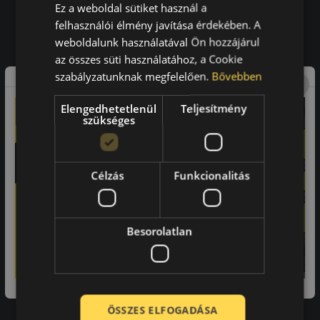
Ez a weboldal sütiket használ a
felhasználói élmény javítása érdekében. A
a vásárlók közül ajánlaná ismerősének ezt a boltot.
weboldalunk használatával Ön hozzájárul
21659
vélemény alapján
az összes süti használatához, a Cookie
szabályzatunknak megfelelően.
Bővebben
Laca
Elengedhetetlenül
Teljesítmény
szükséges
-
Célzás
Funkcionalitás
A bolt vásárlója
Minden tökéletesen működik.
Besorolatlan
Impresszum
ÖSSZES ELFOGADÁSA
Adatvédelmi tájékoztató