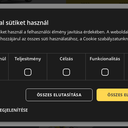
2022
2023
, 5d
l sütiket használ
iket használ a felhasználói élmény javítása érdekében. A webolda
hozzájárul az összes süti használatához, a Cookie szabályzatunk
Laca
A b
nül
Teljesítmény
Célzás
Funkcionalitás
-
Mind
ot.
ÖSSZES ELUTASÍTÁSA
ÖSSZES 
EGJELENÍTÉSE