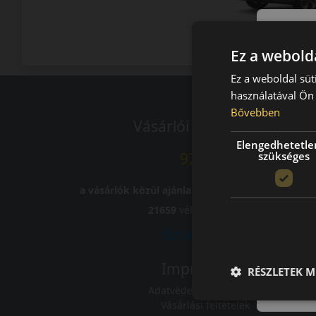
SUV
Ez a webolda
Ez a weboldal süt
használatával Ön 
Bővebben
Vásárlói vélemények
Elengedhetetle
szükséges
97.76%
a vásárlók közül ajánlaná ismerősének ezt a bolt
21659
vélemény alapján
Impresszum
RÉSZLETEK M
Adatvédelmi tájékoztató
Vásárlási feltételek