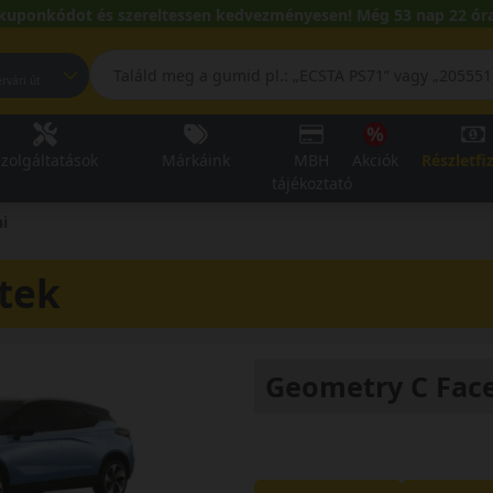
kuponkódot és szereltessen kedvezményesen! Még 53 nap 22 óra
pest, Fehérvári út
zolgáltatások
Márkáink
MBH
Akciók
Részletfi
tájékoztató
ni
tek
Geometry C Facel