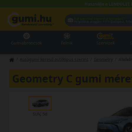
Használja a LENDÜLET 
Hol szeretné átvenni a termékeit?
Helyadatai alapján:
1119 Buda
Gumiabroncsok
Felnik
Szervizek
S
Autógumi kereső autótípus szerint
Geometry
Alufel
Geometry C gumi mére
SUV, 5d