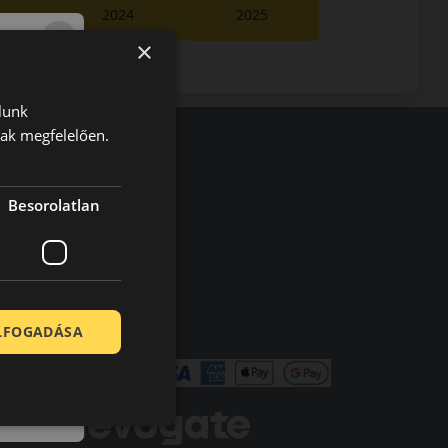
2024
2025
×
lunk
nak megfelelően.
olt vásárlója
Besorolatlan
en tökéletesen működik.
ELFOGADÁSA