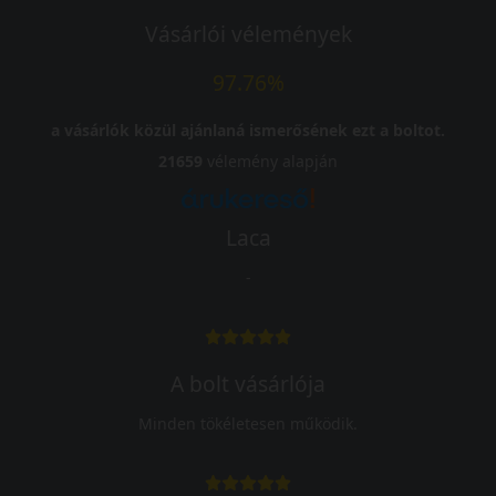
Vásárlói vélemények
97.76%
a vásárlók közül ajánlaná ismerősének ezt a boltot.
21659
vélemény alapján
Laca
-
A bolt vásárlója
Minden tökéletesen működik.