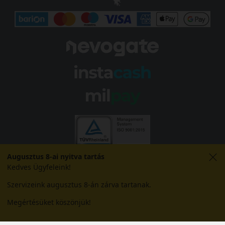
Augusztus 8-ai nyitva tartás
Kedves Ügyfeleink!
Szervizeink augusztus 8-án zárva tartanak.
Megértésüket köszönjük!