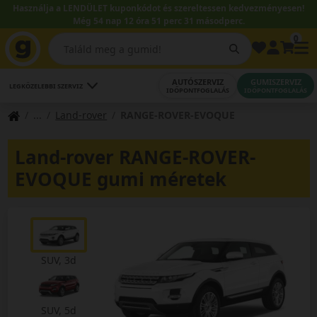
Használja a LENDÜLET kuponkódot és szereltessen kedvezményesen!
Még 54 nap 12 óra 51 perc 30 másodperc.
0
AUTÓSZERVIZ
GUMISZERVIZ
LEGKÖZELEBBI SZERVIZ
IDŐPONTFOGLALÁS
IDŐPONTFOGLALÁS
Land-rover
RANGE-ROVER-EVOQUE
Land-rover RANGE-ROVER-
EVOQUE gumi méretek
SUV, 3d
SUV, 5d