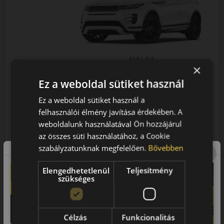
SUV, 5d
×
Land-rover RANGE-ROVER-
Ez a weboldal sütiket használ
EVOQUE II (L551) (2018-2023)
Ez a weboldal sütiket használ a
felhasználói élmény javítása érdekében. A
weboldalunk használatával Ön hozzájárul
az összes süti használatához, a Cookie
szabályzatunknak megfelelően.
Bővebben
2018
Elengedhetetlenül
Teljesítmény
szükséges
2019
2020
Célzás
Funkcionalitás