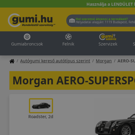
Használja a LENDÜLET 
Hol szeretné átvenni a termékeit?
Helyadatai alapján:
1119 Buda
Gumiabroncsok
Felnik
Szervizek
S
Autógumi kereső autótípus szerint
Morgan
AERO-S
Morgan AERO-SUPERSP
Roadster, 2d