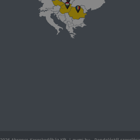
2026 Abroncs Kereskedőház Kft. | gumi.hu - Rendeléstől szerelés