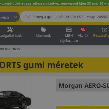
kuponkódot és szereltessen kedvezményesen! Még 53 nap 14 óra
pest, Fehérvári út
zolgáltatások
Márkáink
MBH
Akciók
Részletfi
tájékoztató
UPERSPORTS
ORTS gumi méretek
Morgan AERO-SU