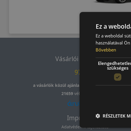
Roadst
Ez a webolda
Ez a weboldal süt
használatával Ön 
Bővebben
Vásárlói vélemények
Elengedhetetle
szükséges
97.76%
a vásárlók közül ajánlaná ismerősének ezt a bolt
21659
vélemény alapján
RÉSZLETEK M
Impresszum
Adatvédelmi tájékoztató