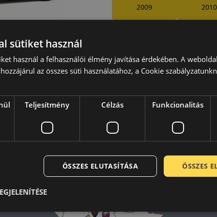
2009
2010
er, 2d
2013
2014
l sütiket használ
iket használ a felhasználói élmény javítása érdekében. A webolda
hozzájárul az összes süti használatához, a Cookie szabályzatunk
Laca
A b
nül
Teljesítmény
Célzás
Funkcionalitás
-
Mind
ot.
ÖSSZES ELUTASÍTÁSA
ÖSSZES 
EGJELENÍTÉSE