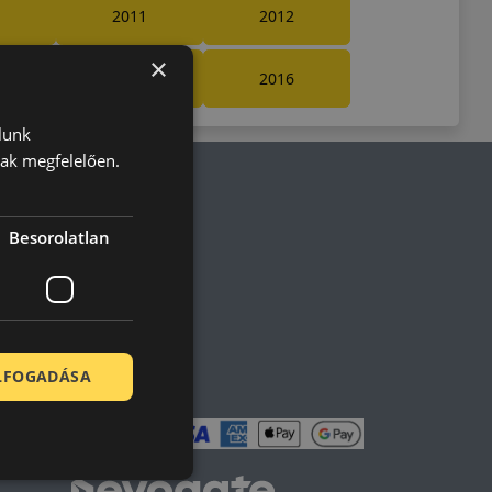
2011
2012
×
2015
2016
lunk
nak megfelelően.
olt vásárlója
Besorolatlan
en tökéletesen működik.
ELFOGADÁSA