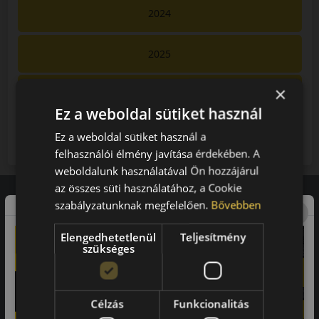
2024
2025
×
2026
Ez a weboldal sütiket használ
2027
Ez a weboldal sütiket használ a
felhasználói élmény javítása érdekében. A
weboldalunk használatával Ön hozzájárul
az összes süti használatához, a Cookie
szabályzatunknak megfelelően.
Bővebben
Vásárlói vélemények
Elengedhetetlenül
Teljesítmény
szükséges
97.76%
a vásárlók közül ajánlaná ismerősének ezt a boltot.
Célzás
Funkcionalitás
21659
vélemény alapján