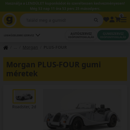
Használja a LENDÜLET kuponkódot és szereltessen kedvezményesen!
Még 53 nap 11 óra 53 perc 25 másodperc.
0
AUTÓSZERVIZ
GUMISZERVIZ
LEGKÖZELEBBI SZERVIZ
IDŐPONTFOGLALÁS
IDŐPONTFOGLALÁS
Morgan
PLUS-FOUR
Morgan PLUS-FOUR gumi
méretek
Roadster, 2d