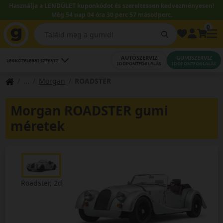
Használja a LENDÜLET kuponkódot és szereltessen kedvezményesen!
Még 54 nap 04 óra 30 perc 57 másodperc.
0
AUTÓSZERVIZ
GUMISZERVIZ
LEGKÖZELEBBI SZERVIZ
IDŐPONTFOGLALÁS
IDŐPONTFOGLALÁS
Morgan
ROADSTER
Morgan ROADSTER gumi
méretek
Roadster, 2d