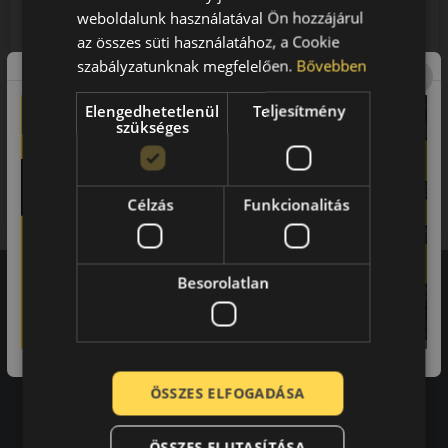
weboldalunk használatával Ön hozzájárul
2016
az összes süti használatához, a Cookie
szabályzatunknak megfelelően.
Bővebben
2017
Elengedhetetlenül
Teljesítmény
szükséges
2018
2019
Célzás
Funkcionalitás
Besorolatlan
Vásárlói vélemények
97.76%
ÖSSZES ELFOGADÁSA
a vásárlók közül ajánlaná ismerősének ezt a boltot.
21659
vélemény alapján
ÖSSZES ELUTASÍTÁSA