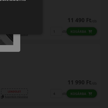
11 490 Ft
/db
LENDÜLET
db
KOSÁRBA
Kuponkód másolása
11 990 Ft
/db
LENDÜLET
db
KOSÁRBA
Kuponkód másolása