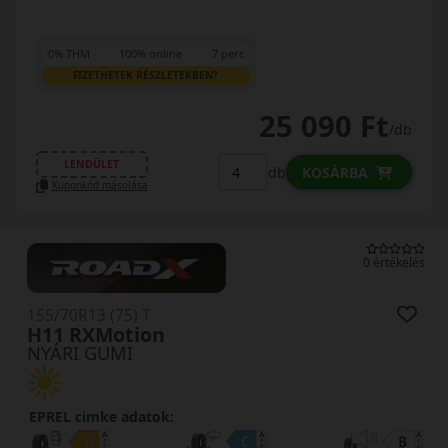
0% THM
100% online
7 perc
FIZETHETEK RÉSZLETEKBEN?
25 090 Ft
/db
LENDÜLET
db
KOSÁRBA
Kuponkód másolása
0 értékelés
155/70R13 (75) T
H11 RXMotion
NYÁRI GUMI
EPREL cimke adatok: