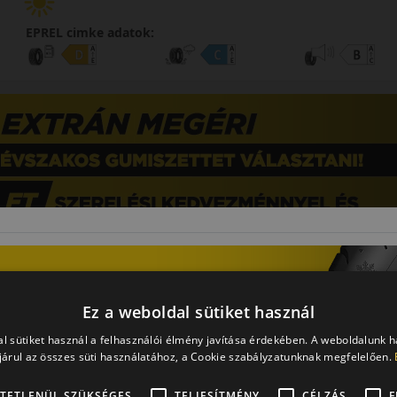
EPREL cimke adatok:
Ez a weboldal sütiket használ
l sütiket használ a felhasználói élmény javítása érdekében. A weboldalunk 
árul az összes süti használatához, a Cookie szabályzatunknak megfelelően.
0 értékelés
TETLENÜL SZÜKSÉGES
TELJESÍTMÉNY
CÉLZÁS
F