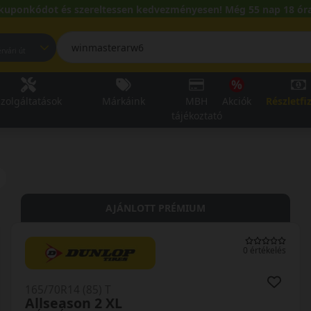
kuponkódot és szereltessen kedvezményesen! Még 55 nap 18 óra
pest, Fehérvári út
zolgáltatások
Márkáink
MBH
Akciók
Részletfi
tájékoztató
AJÁNLOTT PRÉMIUM
0 értékelés
165/70R14 (85) T
Allseason 2 XL