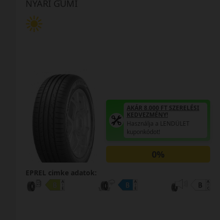
NYÁRI GUMI
AKÁR 8.000 FT SZERELÉSI
KEDVEZMÉNY!
Használja a LENDÜLET
kuponkódot!
0%
EPREL cimke adatok: