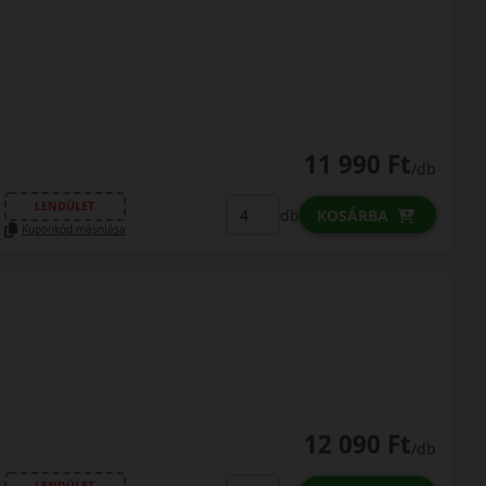
11 990 Ft
/db
LENDÜLET
db
KOSÁRBA
Kuponkód másolása
12 090 Ft
/db