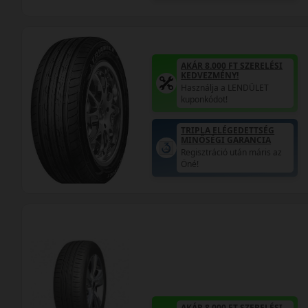
AKÁR 8.000 FT SZERELÉSI
KEDVEZMÉNY!
Használja a LENDÜLET
kuponkódot!
TRIPLA ELÉGEDETTSÉG
MINŐSÉGI GARANCIA
Regisztráció után máris az
Öné!
AKÁR 8.000 FT SZERELÉSI