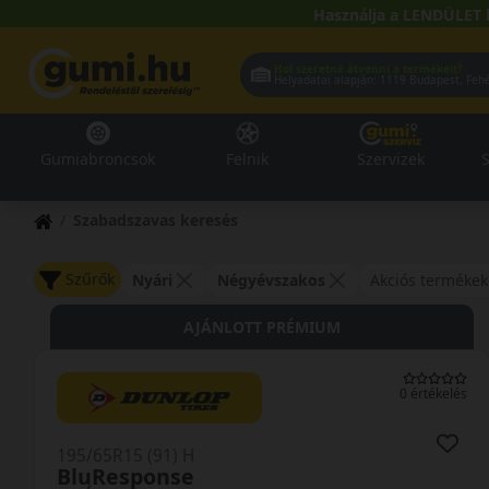
Használja a LENDÜLET 
Hol szeretné átvenni a termékeit?
Helyadatai alapján:
1119 Buda
Gumiabroncsok
Felnik
Szervizek
S
Szabadszavas keresés
Szűrők
Nyári
Négyévszakos
Akciós termékek
AJÁNLOTT PRÉMIUM
0 értékelés
195/65R15 (91) H
BluResponse