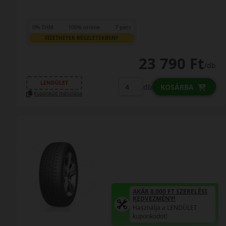
0% THM
100% online
7 perc
FIZETHETEK RÉSZLETEKBEN?
23 790 Ft
/db
LENDÜLET
db
KOSÁRBA
Kuponkód másolása
AKÁR 8.000 FT SZERELÉSI
KEDVEZMÉNY!
Használja a LENDÜLET
kuponkódot!