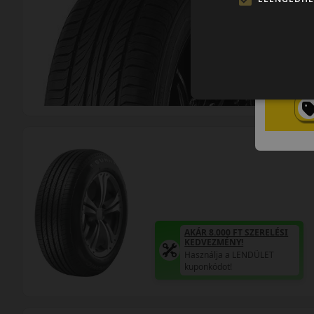
AKÁR 8.000 FT SZERELÉSI
KEDVEZMÉNY!
Használja a LENDÜLET
kuponkódot!