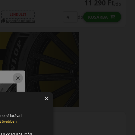
11 290 Ft
/db
LENDÜLET
db
KOSÁRBA
Kuponkód másolása
×
használatával
Bővebben
UNKCIONALITÁS