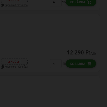
LENDÜLET
db
KOSÁRBA
Kuponkód másolása
12 290 Ft
/db
LENDÜLET
db
KOSÁRBA
Kuponkód másolása