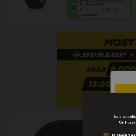
KEDVEZMÉNY!
Használja a LENDÜLET
kuponkódot!
Ez a webolda
Ön hozzáj
ELENGEDHE