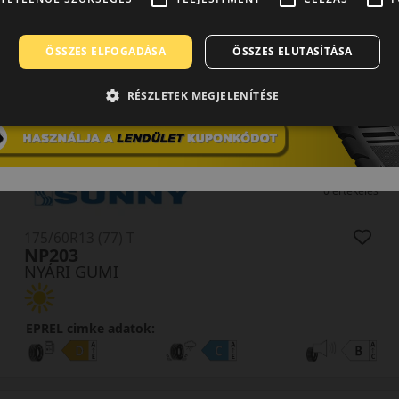
145/80R12 (74) T
Premio ARZ 1
NYÁRI GUMI
ÖSSZES ELFOGADÁSA
ÖSSZES ELUTASÍTÁSA
RÉSZLETEK MEGJELENÍTÉSE
EPREL cimke adatok:
0 értékelés
175/60R13 (77) T
NP203
NYÁRI GUMI
EPREL cimke adatok: