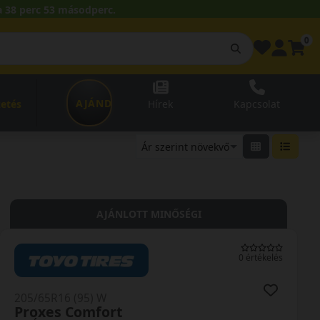
 38 perc 51 másodperc.
0
AJÁNDÉKUTALVÁNY
zetés
Hírek
Kapcsolat
AJÁNLOTT MINŐSÉGI
0 értékelés
205/65R16 (95) W
Proxes Comfort