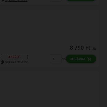
Kuponkód másolása
8 790 Ft
/db
LENDÜLET
db
KOSÁRBA
Kuponkód másolása