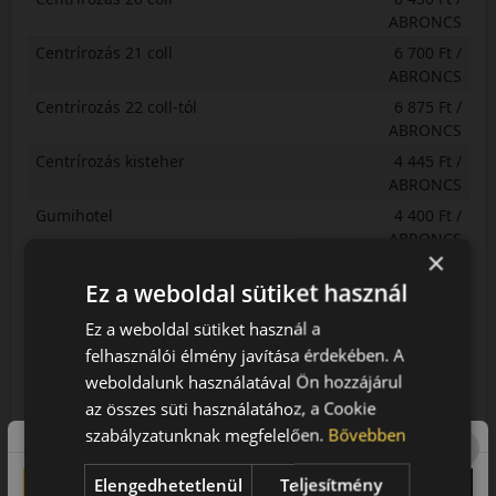
ABRONCS
Centrírozás 21 coll
6 700 Ft /
ABRONCS
Centrírozás 22 coll-tól
6 875 Ft /
ABRONCS
Centrírozás kisteher
4 445 Ft /
ABRONCS
Gumihotel
4 400 Ft /
ABRONCS
×
Szerelés-centrírozás 13 coll
4 875 Ft /
Ez a weboldal sütiket használ
ABRONCS
Szerelés-centrírozás 14 coll
4 875 Ft /
Ez a weboldal sütiket használ a
ABRONCS
felhasználói élmény javítása érdekében. A
Szerelés-centrírozás 15 coll
5 650 Ft /
weboldalunk használatával Ön hozzájárul
ABRONCS
az összes süti használatához, a Cookie
Szerelés-centrírozás 16 coll
5 900 Ft /
szabályzatunknak megfelelően.
Bővebben
ABRONCS
Elengedhetetlenül
Teljesítmény
Szerelés-centrírozás 17 coll
6 900 Ft /