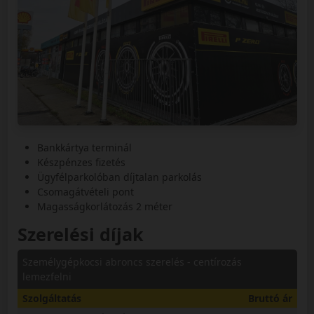
Bankkártya terminál
Készpénzes fizetés
Ügyfélparkolóban díjtalan parkolás
Csomagátvételi pont
Magasságkorlátozás 2 méter
Szerelési díjak
Személygépkocsi abroncs szerelés - centírozás
lemezfelni
Szolgáltatás
Bruttó ár