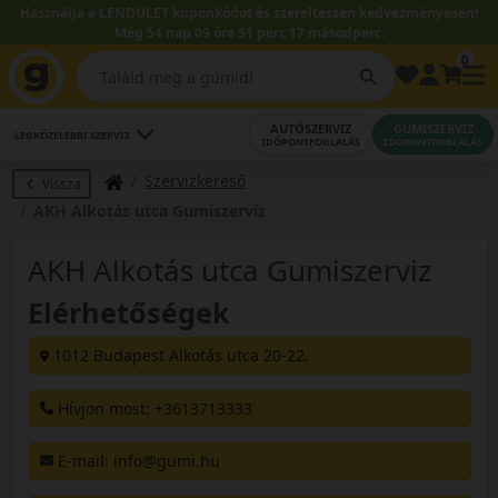
Használja a LENDÜLET kuponkódot és szereltessen kedvezményesen!
Még 54 nap 09 óra 51 perc 16 másodperc.
0
AUTÓSZERVIZ
GUMISZERVIZ
LEGKÖZELEBBI SZERVIZ
IDŐPONTFOGLALÁS
IDŐPONTFOGLALÁS
Szervizkereső
Vissza
AKH Alkotás utca Gumiszerviz
AKH Alkotás utca Gumiszerviz
Elérhetőségek
1012 Budapest Alkotás utca 20-22.
Hívjon most: +3613713333
E-mail
: info@gumi.hu