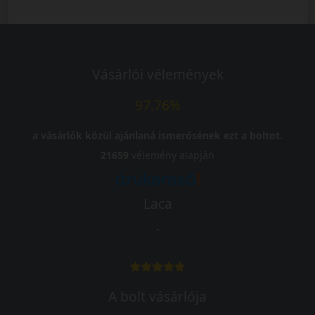
Vásárlói vélemények
97.76%
a vásárlók közül ajánlaná ismerősének ezt a boltot.
21659
vélemény alapján
Laca
-
A bolt vásárlója