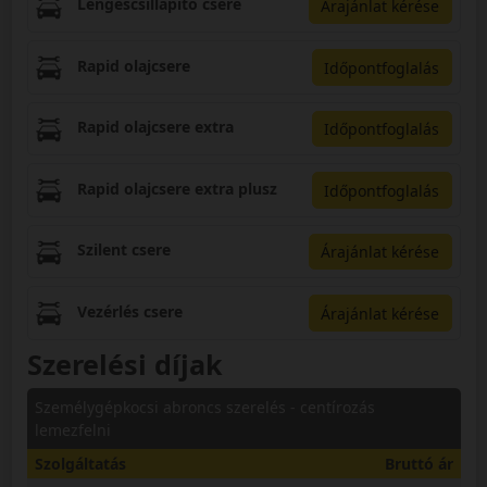
Lengéscsillapító csere
Árajánlat kérése
Rapid olajcsere
Időpontfoglalás
Rapid olajcsere extra
Időpontfoglalás
Rapid olajcsere extra plusz
Időpontfoglalás
Szilent csere
Árajánlat kérése
Vezérlés csere
Árajánlat kérése
Szerelési díjak
Személygépkocsi abroncs szerelés - centírozás
lemezfelni
Szolgáltatás
Bruttó ár