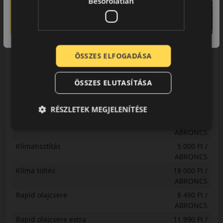
Besorolatlan
ABRONCS
Centrírozás 21 coll
6 700 Ft /
ABRONCS
Centrírozás 22 coll-tól
6 875 Ft /
ÖSSZES ELFOGADÁSA
ABRONCS
Centrírozás kisteher
4 445 Ft /
ÖSSZES ELUTASÍTÁSA
ABRONCS
Futómű állítás
16 500 Ft /
ABRONCS
RÉSZLETEK MEGJELENÍTÉSE
Gumihotel
4 400 Ft /
ABRONCS
Klímatisztítás
5 000 Ft /
ABRONCS
Klíma töltés
18 000 Ft /
ABRONCS
Rapid olajcsere
8 490 Ft /
ABRONCS
Rapid olajcsere extra
11 990 Ft /