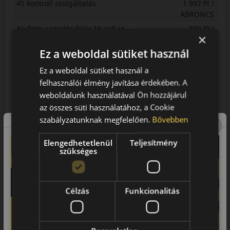
4S kontroll szolgáltatás
1 997 Ft /
ABRONCS
Alufelni szerelés felár 16 coll-ig
500 Ft /
×
ABRONCS
Ez a weboldal sütiket használ
Centrírozás 13 coll
3 875 Ft /
ABRONCS
Ez a weboldal sütiket használ a
Centrírozás 14 coll
3 875 Ft /
felhasználói élmény javítása érdekében. A
ABRONCS
weboldalunk használatával Ön hozzájárul
Centrírozás 15 coll
4 400 Ft /
az összes süti használatához, a Cookie
ABRONCS
szabályzatunknak megfelelően.
Bővebben
Centrírozás 16 coll
4 575 Ft /
ABRONCS
Elengedhetetlenül
Teljesítmény
szükséges
Centrírozás 17 coll
5 475 Ft /
ABRONCS
Centrírozás 18 coll
5 775 Ft /
ABRONCS
Célzás
Funkcionalitás
Centrírozás 19 coll és Kisteher C-s
6 125 Ft /
terherlési index
ABRONCS
Centrírozás 20 coll
6 450 Ft /