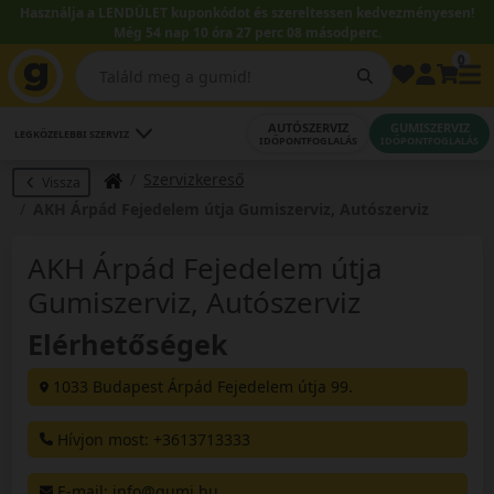
Használja a LENDÜLET kuponkódot és szereltessen kedvezményesen!
Még 54 nap 10 óra 27 perc 07 másodperc.
0
AUTÓSZERVIZ
GUMISZERVIZ
LEGKÖZELEBBI SZERVIZ
IDŐPONTFOGLALÁS
IDŐPONTFOGLALÁS
Szervizkereső
Vissza
AKH Árpád Fejedelem útja Gumiszerviz, Autószerviz
AKH Árpád Fejedelem útja
Gumiszerviz, Autószerviz
Elérhetőségek
1033 Budapest Árpád Fejedelem útja 99.
Hívjon most: +3613713333
E-mail
: info@gumi.hu