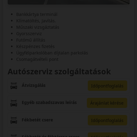
Bankkártya terminál
Klímatöltés, Javítás.
Műszaki vizsgáztatás
Gyorsszerviz
Futómű állítás
Készpénzes fizetés
Ügyfélparkolóban díjtalan parkolás
Csomagátvételi pont
Autószerviz szolgáltatások
Átvizsgálás
Időpontfoglalás
Egyéb szabadszavas leírás
Árajánlat kérése
Fékbetét csere
Időpontfoglalás
Fékbetét és féktárcsa csere