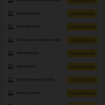
Időpontfoglalás
Futómű állítás
Időpontfoglalás
Gömbfej csere
Árajánlat kérése
Időszakos-kötelező szerviz
Időpontfoglalás
Klímatisztítás
Időpontfoglalás
Klíma töltés
Időpontfoglalás
Klíma töltés és tisztítás
Időpontfoglalás
Kuplung csere
Árajánlat kérése