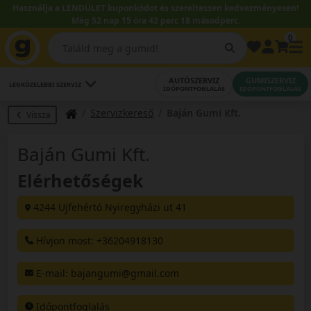
Használja a LENDÜLET kuponkódot és szereltessen kedvezményesen!
Még 52 nap 15 óra 42 perc 17 másodperc.
0
AUTÓSZERVIZ
GUMISZERVIZ
LEGKÖZELEBBI SZERVIZ
IDŐPONTFOGLALÁS
IDŐPONTFOGLALÁS
Szervizkereső
Baján Gumi Kft.
Vissza
Baján Gumi Kft.
Elérhetőségek
4244 Ujfehértó Nyiregyházi ut 41
Hívjon most: +36204918130
E-mail
: bajangumi@gmail.com
Időpontfoglalás