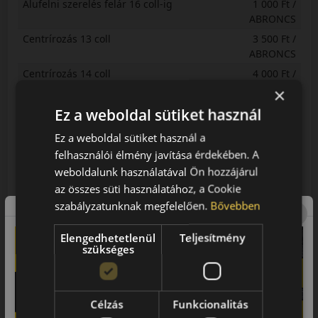
Alufelni szerelés felár 16 coll-ig
1 000 Ft /
ABRONCS
Centrírozás 13 coll
3 500 Ft /
ABRONCS
Centrírozás 14 coll
4 000 Ft /
ABRONCS
×
Centrírozás 15 coll
4 500 Ft /
Ez a weboldal sütiket használ
ABRONCS
Ez a weboldal sütiket használ a
Centrírozás 16 coll
5 000 Ft /
felhasználói élmény javítása érdekében. A
ABRONCS
weboldalunk használatával Ön hozzájárul
Centrírozás 17 coll
6 000 Ft /
az összes süti használatához, a Cookie
ABRONCS
szabályzatunknak megfelelően.
Bővebben
Centrírozás 18 coll
6 000 Ft /
ABRONCS
Elengedhetetlenül
Teljesítmény
Centrírozás 19 coll és Kisteher C-s
7 000 Ft /
szükséges
terherlési index
ABRONCS
Centrírozás 20 coll
7 000 Ft /
ABRONCS
Célzás
Funkcionalitás
Centrírozás 21 coll
8 000 Ft /