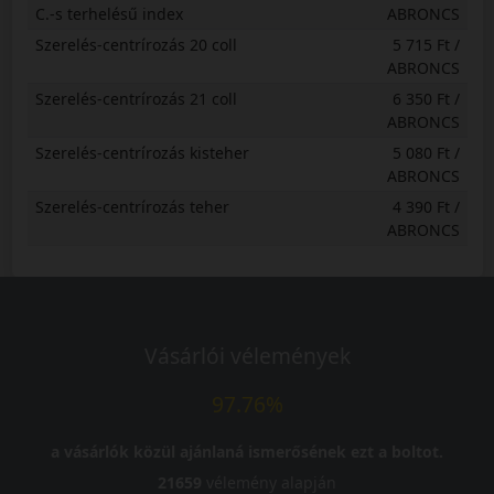
C.-s terhelésű index
ABRONCS
Szerelés-centrírozás 20 coll
5 715 Ft /
ABRONCS
Szerelés-centrírozás 21 coll
6 350 Ft /
ABRONCS
Szerelés-centrírozás kisteher
5 080 Ft /
ABRONCS
Szerelés-centrírozás teher
4 390 Ft /
ABRONCS
Vásárlói vélemények
97.76%
a vásárlók közül ajánlaná ismerősének ezt a boltot.
21659
vélemény alapján