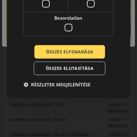
ABRONCS
Centrírozás kisteher
4 445 Ft /
Besorolatlan
ABRONCS
Gumihotel
3 451 Ft /
ABRONCS
Szerelés-centrírozás 13 coll
2 540 Ft /
ABRONCS
ÖSSZES ELFOGADÁSA
Szerelés-centrírozás 14 coll
3 175 Ft /
ABRONCS
ÖSSZES ELUTASÍTÁSA
Szerelés-centrírozás 15 coll
3 175 Ft /
ABRONCS
RÉSZLETEK MEGJELENÍTÉSE
Szerelés-centrírozás 16 coll
3 810 Ft /
ABRONCS
Szerelés-centrírozás 17 coll
4 445 Ft /
ABRONCS
Szerelés-centrírozás 18 coll
4 445 Ft /
ABRONCS
Szerelés-centrírozás 19 coll és Kisteher
5 080 Ft /