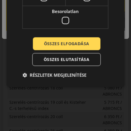
Gumihotel
3 451 Ft /
ABRONCS
Besorolatlan
Szerelés-centrírozás 13 coll
3 810 Ft /
ABRONCS
Szerelés-centrírozás 14 coll
3 810 Ft /
ABRONCS
ÖSSZES ELFOGADÁSA
Szerelés-centrírozás 15 coll
4 445 Ft /
ABRONCS
ÖSSZES ELUTASÍTÁSA
Szerelés-centrírozás 16 coll
4 445 Ft /
ABRONCS
Szerelés-centrírozás 17 coll
5 080 Ft /
RÉSZLETEK MEGJELENÍTÉSE
ABRONCS
Szerelés-centrírozás 18 coll
5 080 Ft /
ABRONCS
Szerelés-centrírozás 19 coll és Kisteher
5 715 Ft /
C.-s terhelésű index
ABRONCS
Szerelés-centrírozás 20 coll
6 350 Ft /
ABRONCS
Szerelés-centrírozás 21 coll
6 350 Ft /