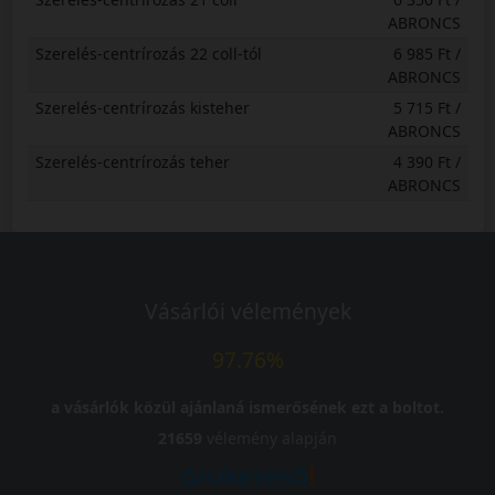
ABRONCS
Szerelés-centrírozás 22 coll-tól
6 985 Ft /
ABRONCS
Szerelés-centrírozás kisteher
5 715 Ft /
ABRONCS
Szerelés-centrírozás teher
4 390 Ft /
ABRONCS
Vásárlói vélemények
97.76%
a vásárlók közül ajánlaná ismerősének ezt a boltot.
21659
vélemény alapján