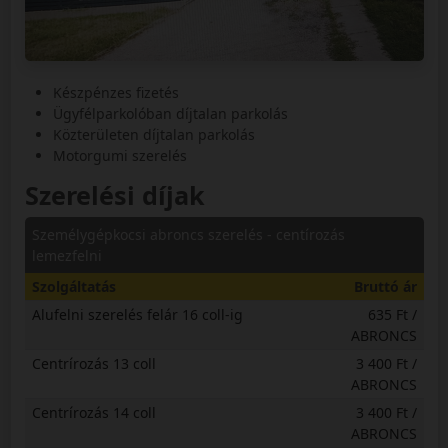
Készpénzes fizetés
Ügyfélparkolóban díjtalan parkolás
Közterületen díjtalan parkolás
Motorgumi szerelés
Szerelési díjak
Személygépkocsi abroncs szerelés - centírozás
lemezfelni
Szolgáltatás
Bruttó ár
Alufelni szerelés felár 16 coll-ig
635 Ft /
ABRONCS
Centrírozás 13 coll
3 400 Ft /
ABRONCS
Centrírozás 14 coll
3 400 Ft /
ABRONCS