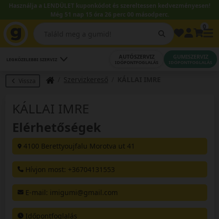
Használja a LENDÜLET kuponkódot és szereltessen kedvezményesen!
Még 51 nap 15 óra 25 perc 59 másodperc.
0
AUTÓSZERVIZ
GUMISZERVIZ
LEGKÖZELEBBI SZERVIZ
IDŐPONTFOGLALÁS
IDŐPONTFOGLALÁS
Szervizkereső
KÁLLAI IMRE
Vissza
KÁLLAI IMRE
Elérhetőségek
4100 Berettyoujfalu Morotva ut 41
Hívjon most: +36704131553
E-mail
: imigumi@gmail.com
Időpontfoglalás