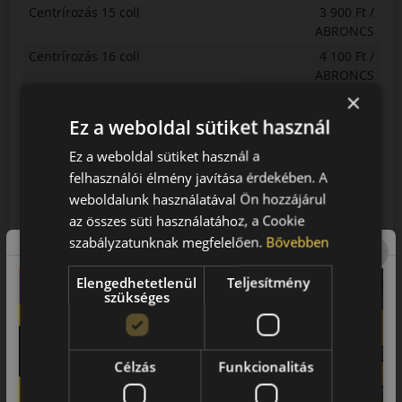
Centrírozás 15 coll
3 900 Ft /
ABRONCS
Centrírozás 16 coll
4 100 Ft /
ABRONCS
×
Centrírozás 17 coll
5 000 Ft /
ABRONCS
Ez a weboldal sütiket használ
Centrírozás 18 coll
5 200 Ft /
Ez a weboldal sütiket használ a
ABRONCS
felhasználói élmény javítása érdekében. A
Centrírozás 19 coll és Kisteher C-s
5 500 Ft /
weboldalunk használatával Ön hozzájárul
terherlési index
ABRONCS
az összes süti használatához, a Cookie
Centrírozás 20 coll
5 700 Ft /
szabályzatunknak megfelelően.
Bővebben
ABRONCS
Centrírozás 21 coll
5 800 Ft /
Elengedhetetlenül
Teljesítmény
ABRONCS
szükséges
Centrírozás 22 coll-tól
6 000 Ft /
ABRONCS
Centrírozás kisteher
4 445 Ft /
Célzás
Funkcionalitás
ABRONCS