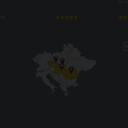
-
Mind
ot.