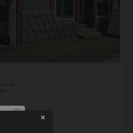
parkolás
lás
i szerelés
×