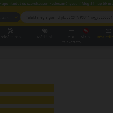
kuponkódot és szereltessen kedvezményesen! Még 54 nap 09 óra
pest, Fehérvári út
zolgáltatások
Márkáink
MBH
Akciók
Részletfi
tájékoztató