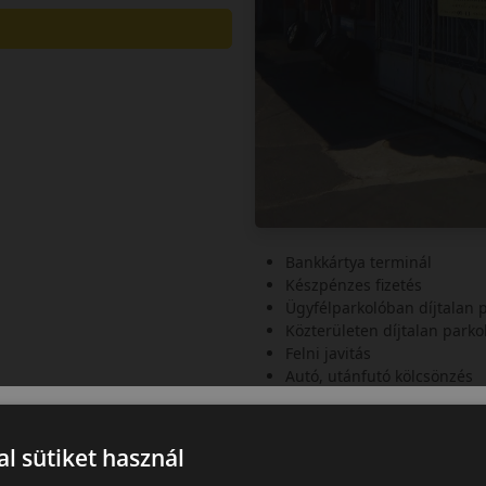
Bankkártya terminál
Készpénzes fizetés
Ügyfélparkolóban díjtalan 
Közterületen díjtalan parko
Felni javitás
Autó, utánfutó kölcsönzés
Mezőgazdasági és tehergum
Motorgumi szerelés
l sütiket használ