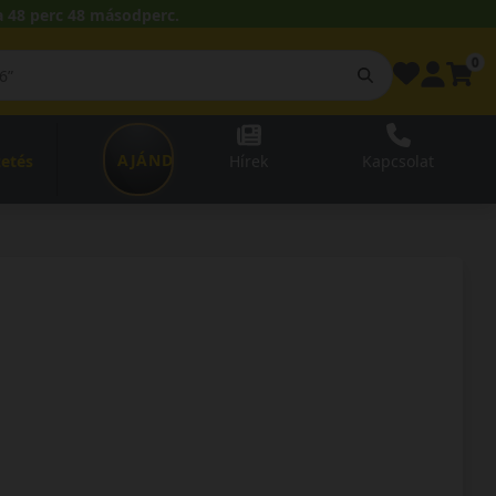
 48 perc 48 másodperc.
0
AJÁNDÉKUTALVÁNY
zetés
Hírek
Kapcsolat