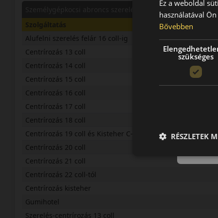
Ez a weboldal süt
Személygépkocsi abroncs szerelés - centírozás lemezfelni
használatával Ön 
Szolgáltatás
Bővebben
Alufelni szerelés felár 16 coll-ig
Elengedhetetle
Centrírozás 13 coll
szükséges
Centrírozás 14 coll
Centrírozás 15 coll
Centrírozás 16 coll
Centrírozás 17 coll
Centrírozás 18 coll
Centrírozás 19 coll és Kisteher C-s terherlési index
RÉSZLETEK M
Centrírozás 20 coll
Centrírozás 21 coll
Centrírozás 22 coll-tól
Centrírozás kisteher
Gumihotel
Szerelés-centrírozás 13 coll