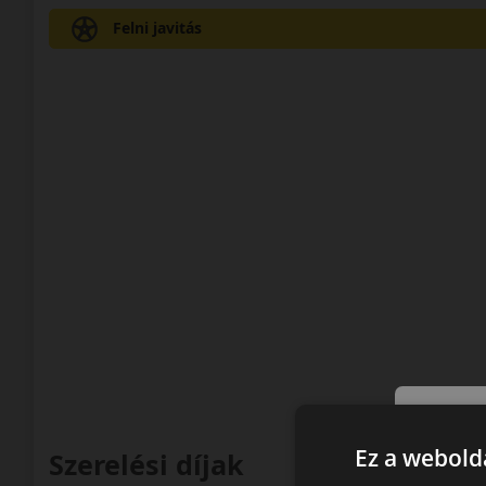
Felni javitás
Ez a webolda
Szerelési díjak