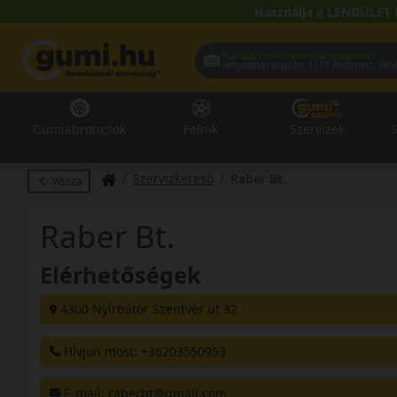
Használja a LENDÜLET 
Hol szeretné átvenni a termékeit?
Helyadatai alapján:
1119 Buda
Gumiabroncsok
Felnik
Szervizek
S
Szervizkereső
Raber Bt.
Vissza
Raber Bt.
Elérhetőségek
4300 Nyírbátor Szentvér ut 32
Hívjon most: +36203550953
E-mail
: raberbt@gmail.com