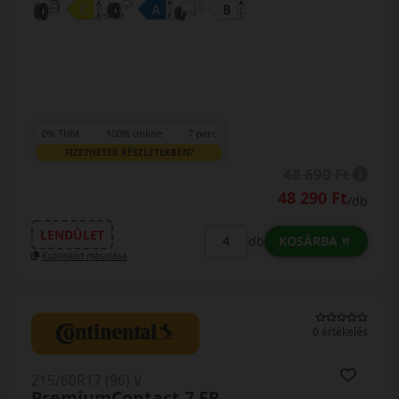
0% THM
100% online
7 perc
FIZETHETEK RÉSZLETEKBEN?
48 690 Ft
48 290 Ft
/db
LENDÜLET
KOSÁRBA
db
Kuponkód másolása
0 értékelés
215/60R17 (96) V
PremiumContact 7 FR