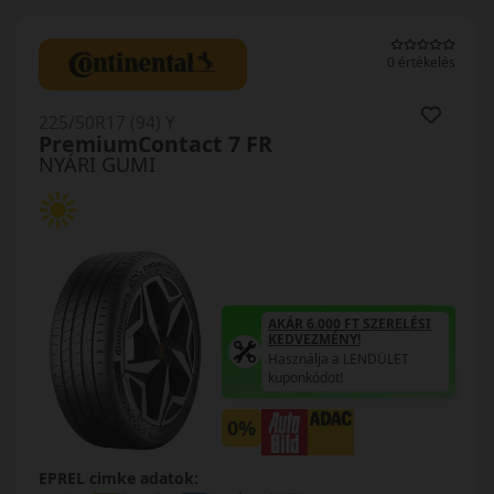
0 értékelés
225/50R17 (94) Y
PremiumContact 7 FR
NYÁRI GUMI
AKÁR 6.000 FT SZERELÉSI
KEDVEZMÉNY!
Használja a LENDÜLET
kuponkódot!
0%
EPREL cimke adatok: