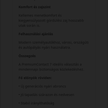
Komfort és zajszint
Kellemes menetkomfort és
kiegyensúlyozott gördülési zaj hosszabb
utak során is.
Felhasználási ajánlás
Modern személyautókhoz, városi, országúti
és autópályás nyári használatra.
Összegzés
A PremiumContact 7 ideális választás a
mindennapi biztonságos közlekedéshez.
Fő előnyök röviden:
• Új generációs nyári abroncs
• Jó tapadás szárazon és nedvesen
• Stabil irányíthatóság