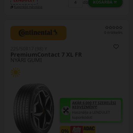
KOSÁRBA
db
Kuponkód másolása
0 értékelés
225/50R17 (98) Y
PremiumContact 7 XL FR
NYÁRI GUMI
AKÁR 6.000 FT SZERELÉSI
KEDVEZMÉNY!
Használja a LENDÜLET
kuponkódot!
0%