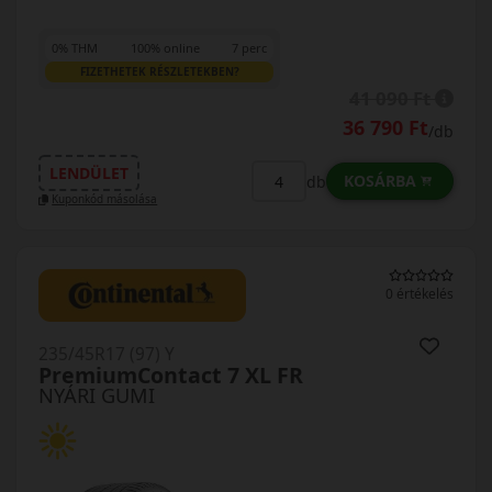
0% THM
100% online
7 perc
FIZETHETEK RÉSZLETEKBEN?
41 090 Ft
36 790 Ft
/db
LENDÜLET
KOSÁRBA
db
Kuponkód másolása
0 értékelés
235/45R17 (97) Y
PremiumContact 7 XL FR
NYÁRI GUMI