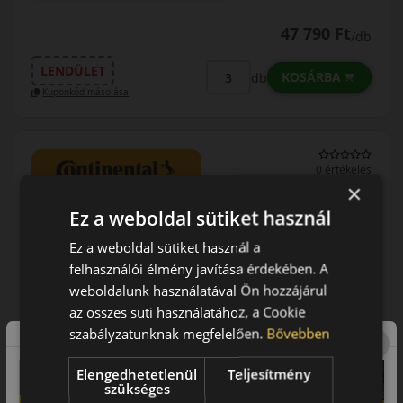
47 790 Ft
/db
LENDÜLET
KOSÁRBA
db
Kuponkód másolása
0 értékelés
×
Ez a weboldal sütiket használ
225/55R18 (98) V
PremiumContact 7 FR
Ez a weboldal sütiket használ a
NYÁRI GUMI
felhasználói élmény javítása érdekében. A
weboldalunk használatával Ön hozzájárul
az összes süti használatához, a Cookie
szabályzatunknak megfelelően.
Bővebben
Elengedhetetlenül
Teljesítmény
AKÁR 5.000 FT SZERELÉSI
szükséges
KEDVEZMÉNY!