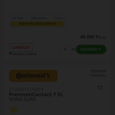
0% THM
100% online
7 perc
FIZETHETEK RÉSZLETEKBEN?
49 090 Ft
/db
LENDÜLET
KOSÁRBA
db
Kuponkód másolása
0 értékelés
215/65R16 (102) V
PremiumContact 7 XL
NYÁRI GUMI