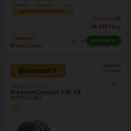
0% THM
100% online
7 perc
FIZETHETEK RÉSZLETEKBEN?
49 690 Ft
48 390 Ft
/db
LENDÜLET
KOSÁRBA
db
Kuponkód másolása
0 értékelés
245/40R18 (97) Y
PremiumContact 7 XL FR
NYÁRI GUMI