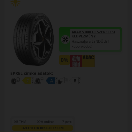
AKÁR 5.000 FT SZERELÉSI
KEDVEZMÉNY!
Használja a LENDÜLET
kuponkódot!
0%
EPREL cimke adatok:
0% THM
100% online
7 perc
FIZETHETEK RÉSZLETEKBEN?