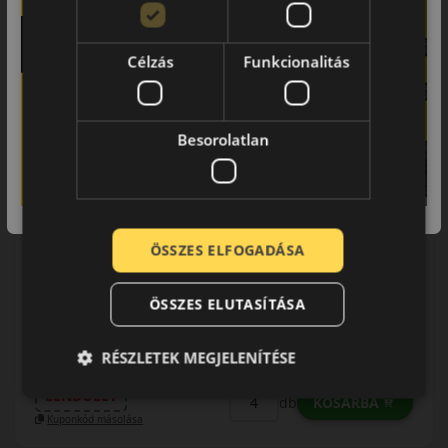
Használja a LENDÜLET
kuponkódot!
Célzás
Funkcionalitás
0%
EPREL cimke adatok:
Besorolatlan
ÖSSZES ELFOGADÁSA
0% THM
100% online
7 perc
ÖSSZES ELUTASÍTÁSA
FIZETHETEK RÉSZLETEKBEN?
51 090 Ft
47 990 Ft
RÉSZLETEK MEGJELENÍTÉSE
/db
LENDÜLET
KOSÁRBA
db
Kuponkód másolása