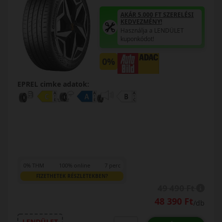
AKÁR 5.000 FT SZERELÉSI
KEDVEZMÉNY!
Használja a LENDÜLET
kuponkódot!
0%
EPREL cimke adatok:
0% THM
100% online
7 perc
FIZETHETEK RÉSZLETEKBEN?
49 490 Ft
48 390 Ft
/db
LENDÜLET