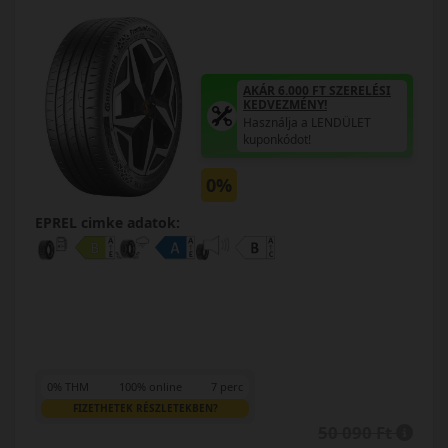
AKÁR 6.000 FT SZERELÉSI
KEDVEZMÉNY!
Használja a LENDÜLET
kuponkódot!
0%
EPREL cimke adatok:
0% THM
100% online
7 perc
FIZETHETEK RÉSZLETEKBEN?
50 090 Ft