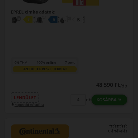
EPREL cimke adatok:
0% THM
100% online
7 perc
FIZETHETEK RÉSZLETEKBEN?
48 590 Ft
/db
LENDÜLET
KOSÁRBA
db
Kuponkód másolása
0 értékelés