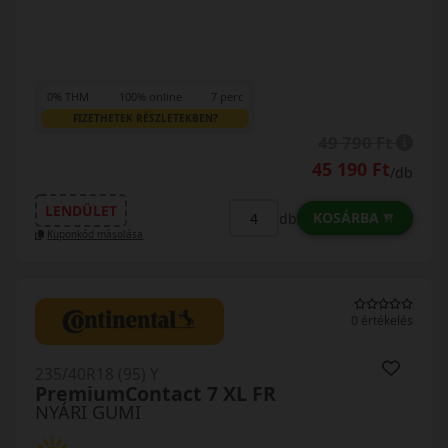
0% THM
100% online
7 perc
FIZETHETEK RÉSZLETEKBEN?
49 790 Ft
45 190 Ft
/db
LENDÜLET
KOSÁRBA
db
Kuponkód másolása
0 értékelés
235/40R18 (95) Y
PremiumContact 7 XL FR
NYÁRI GUMI