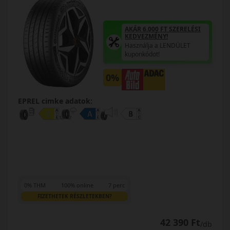
AKÁR 6.000 FT SZERELÉSI
KEDVEZMÉNY!
Használja a LENDÜLET
kuponkódot!
0%
EPREL cimke adatok:
0% THM
100% online
7 perc
FIZETHETEK RÉSZLETEKBEN?
42 390 Ft
/db