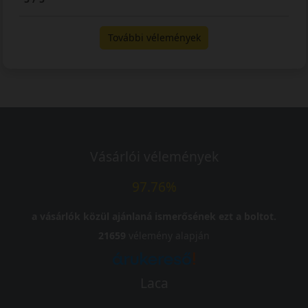
További vélemények
Vásárlói vélemények
97.76%
a vásárlók közül ajánlaná ismerősének ezt a boltot.
21659
vélemény alapján
Laca
-