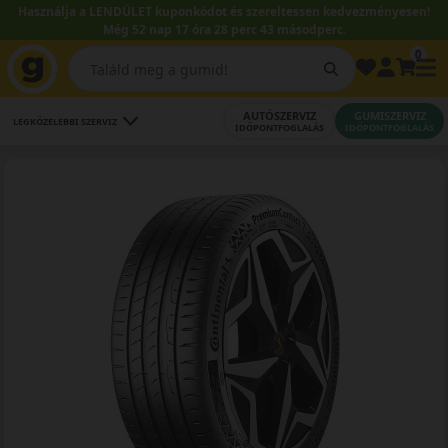
Használja a LENDÜLET kuponkódot és szereltessen kedvezményesen!
Még 52 nap 17 óra 28 perc 42 másodperc.
0
AUTÓSZERVIZ
GUMISZERVIZ
LEGKÖZELEBBI SZERVIZ
IDŐPONTFOGLALÁS
IDŐPONTFOGLALÁS