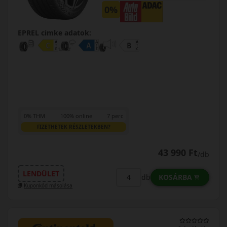
0%
EPREL cimke adatok:
0% THM
100% online
7 perc
FIZETHETEK RÉSZLETEKBEN?
43 990 Ft
/db
LENDÜLET
KOSÁRBA
db
Kuponkód másolása