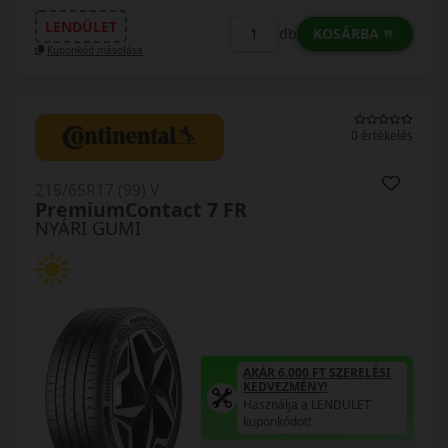
LENDÜLET
KOSÁRBA
db
Kuponkód másolása
0 értékelés
215/65R17 (99) V
PremiumContact 7 FR
NYÁRI GUMI
AKÁR 6.000 FT SZERELÉSI
KEDVEZMÉNY!
Használja a LENDÜLET
kuponkódot!