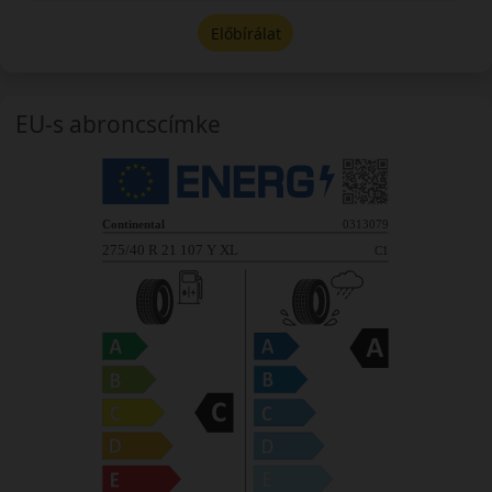
Előbírálat
EU-s abroncscímke