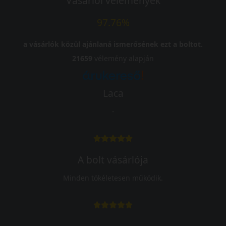
Vásárlói vélemények
97.76%
a vásárlók közül ajánlaná ismerősének ezt a boltot.
21659
vélemény alapján
Laca
-
A bolt vásárlója
Minden tökéletesen működik.