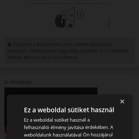
Figyelem a feltüntetett címke adatok tájékoztató
jellegűek. Előfordulhat, hogy még a korábbi EU-s címkével
ellátott abroncs kerül kiszállításra.
A mintázat
×
Ez a weboldal sütiket használ
Ez a weboldal sütiket használ a
felhasználói élmény javítása érdekében. A
weboldalunk használatával Ön hozzájárul
Continental PremiumContact 7 – Következő generációs