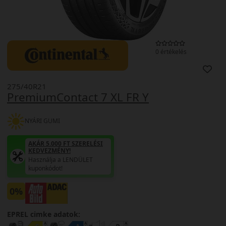
0 értékelés
275/40R21
PremiumContact 7 XL FR Y
NYÁRI GUMI
AKÁR 5.000 FT SZERELÉSI
KEDVEZMÉNY!
Használja a LENDÜLET
kuponkódot!
0%
EPREL cimke adatok: