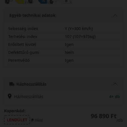
Egyéb technikai adatok
Sebesség index
Y (Y=300 km/h)
Terhelési index
107 (107=975kg)
Erősített kivitel
Igen
Defekttűrő gumi
Nem
Peremvédő
Igen
27540R21YPC7X
Házhozszállítás
Házhozszállítás
4+ db
Kuponkód:
96 890 Ft
LENDÜLET
/db
másol