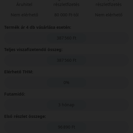
Áruhitel
részletfizetés
részletfizetés
Nem elérhető
80 000 Ft-tól
Nem elérhető
Termék ár 4 db vásárlása esetén:
387 560 Ft
Teljes viszafizetendő összeg:
387 560 Ft
Elérhető THM:
0%
Futamidő:
3 hónap
Első részlet összege:
96 890 Ft