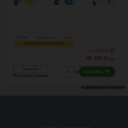
0% THM
100% online
7 perc
FIZETHETEK RÉSZLETEKBEN?
44 190 Ft
42 990 Ft
/db
LENDÜLET
db
KOSÁRBA
Kuponkód másolása