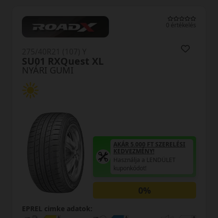
0 értékelés
275/40R21 (107) Y
RS01+ XL
NYÁRI GUMI
AKÁR 5.000 FT SZERELÉSI
KEDVEZMÉNY!
Használja a LENDÜLET
kuponkódot!
0%
EPREL cimke adatok: