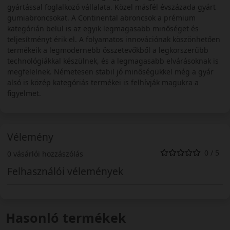
gyártással foglalkozó vállalata. Közel másfél évszázada gyárt
gumiabroncsokat. A Continental abroncsok a prémium
kategórián belül is az egyik legmagasabb minőséget és
teljesítményt érik el. A folyamatos innovációnak köszönhetően
termékeik a legmodernebb összetevőkből a legkorszerűbb
technológiákkal készülnek, és a legmagasabb elvárásoknak is
megfelelnek. Németesen stabil jó minőségükkel még a gyár
alsó is közép kategóriás termékei is felhívják magukra a
figyelmet.
Vélemény
0 / 5
0 vásárlói hozzászólás
Felhasználói vélemények
Hasonló termékek