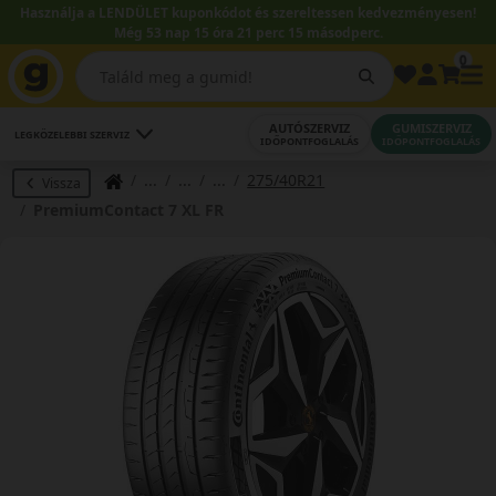
Használja a LENDÜLET kuponkódot és szereltessen kedvezményesen!
Még 53 nap 15 óra 21 perc 15 másodperc.
0
AUTÓSZERVIZ
GUMISZERVIZ
LEGKÖZELEBBI SZERVIZ
IDŐPONTFOGLALÁS
IDŐPONTFOGLALÁS
275/40R21
Vissza
PremiumContact 7 XL FR