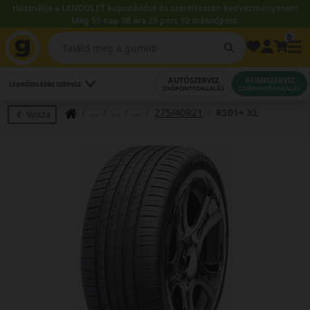
Használja a LENDÜLET kuponkódot és szereltessen kedvezményesen!
Még 55 nap 08 óra 25 perc 10 másodperc.
0
AUTÓSZERVIZ
GUMISZERVIZ
LEGKÖZELEBBI SZERVIZ
IDŐPONTFOGLALÁS
IDŐPONTFOGLALÁS
275/40R21
RS01+ XL
Vissza