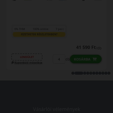
0% THM
100% online
7 perc
FIZETHETEK RÉSZLETEKBEN?
64 190 Ft
/db
LENDÜLET
db
KOSÁRBA
Kuponkód másolása
Vásárlói vélemények