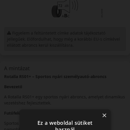
Figyelem a feltüntetett címke adatok tájékoztató
jellegűek. Előfordulhat, hogy még a korábbi EU-s címkével
ellátott abroncs kerül kiszállításra.
A mintázat
Rotalla RS01+ – Sportos nyári személyautó-abroncs
Bevezető
A Rotalla RS01+ egy sportos nyári abroncs, amelyet dinamikus
vezetéshez fejlesztettek.
Futófelület és tapadás
×
Ez a weboldal sütiket
Sportos futófelületi mintázata kiváló tapadást biztosít
használ
nagyobb sebességnél.