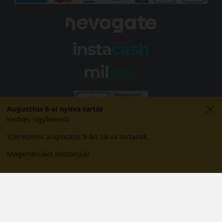
Augusztus 8-ai nyitva tartás
Kedves Ügyfeleink!
Szervizeink augusztus 8-án zárva tartanak.
Megértésüket köszönjük!