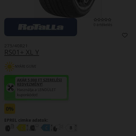
0 értékelés
275/40R21
RS01+ XL Y
NYÁRI GUMI
AKÁR 5.000 FT SZERELÉSI
KEDVEZMÉNY!
Használja a LENDÜLET
kuponkódot!
0%
EPREL cimke adatok: