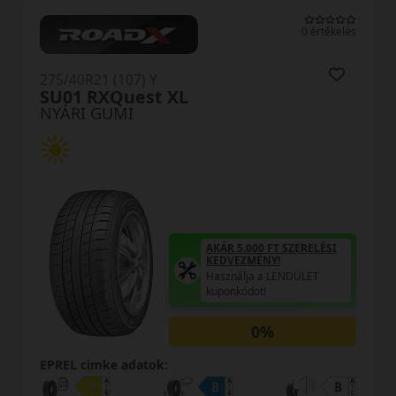
0 értékelés
275/40R21 (107) Y
N-Fera Sport XL RPB
NYÁRI GUMI
AKÁR 5.000 FT SZERELÉSI
KEDVEZMÉNY!
Használja a LENDÜLET
kuponkódot!
0%
EPREL cimke adatok: