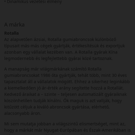
• Dinamikus vezetési élmény
A márka
Rotalla
Az alapvetően ázsiai, Rotalla gumiabroncsok különböző
típusait más-más cégek gyártják, értékesítésük és exportjuk
azonban egy vállalat kezében van. A Rotalla gyárak Kína
legmodernebb és legfejlettebb gyárai közé tartoznak.
A manapság már világmárkának számító Rotalla
gumiabroncsokat 1986 óta gyártják, tehát több, mint 30 éves
tapasztalat áll a vállalatok mögött. Ehhez a sikerhez leginkább
a kiemelkedően jó ár-érték arány segítette hozzá a Rotallát.
Kedvező áraikat a – szinte – teljesen automatizált gyáraiknak
köszönhetően tudják kínálni. Ők maguk is azt vallják, hogy
kitűzött céljuk a kiváló abroncsok gyártása, elérhető,
alacsonyabb áron.
Mi sem mutatja jobban a világszintű elismertséget, mint az,
hogy a márkát már Nyugat-Európában és Észak-Amerikában is