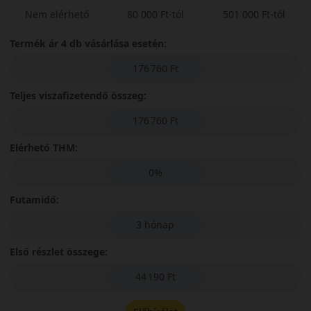
Nem elérhető
80 000 Ft-tól
501 000 Ft-tól
Termék ár 4 db vásárlása esetén:
176 760 Ft
Teljes viszafizetendő összeg:
176 760 Ft
Elérhető THM:
0%
Futamidő:
3 hónap
Első részlet összege:
44 190 Ft