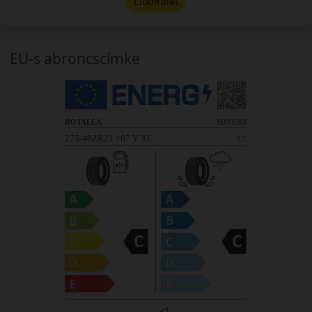
Előbírálat
EU-s abroncscímke