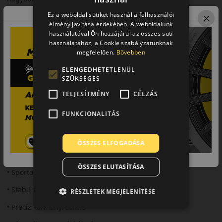
Ez a weboldal sütiket használ a felhasználói
Biztonsági jellemzők
élmény javítása érdekében. A weboldalunk
Precíz irányíthatóság és stabil fékezési teljesítmény.
használatával Ön hozzájárul az összes süti
használatához, a Cookie szabályzatunknak
Komfort és zajszint
megfelelően.
Bővebben
Sportos karakter mellett is megfelelő komfort.
ELENGEDHETETLENÜL
SZÜKSÉGES
Felhasználási ajánlás
TELJESÍTMÉNY
CÉLZÁS
Sportos személyautókhoz.
FUNKCIONALITÁS
Összegzés
Az RS01+ jó választás a dinamikus nyári vezetéshez.
ÖSSZES ELFOGADÁSA
Fő előnyök röviden:
ÖSSZES ELUTASÍTÁSA
• Sportos tapadás
• Stabil irányíthatóság
RÉSZLETEK MEGJELENÍTÉSE
• Precíz kormányreakció