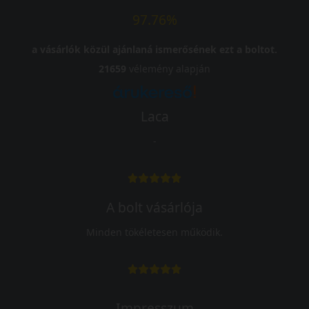
97.76%
a vásárlók közül ajánlaná ismerősének ezt a boltot.
21659
vélemény alapján
Laca
-
A bolt vásárlója
Minden tökéletesen működik.
Impresszum