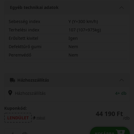
Egyéb technikai adatok
Sebesség index
Y (Y=300 km/h)
Terhelési index
107 (107=975kg)
Erősített kivitel
Igen
Defekttűrő gumi
Nem
Peremvédő
Nem
27540R21YRS01X
Házhozszállítás
Házhozszállítás
4+ db
Kuponkód:
44 190 Ft
LENDÜLET
/db
másol
db
KOSÁRBA