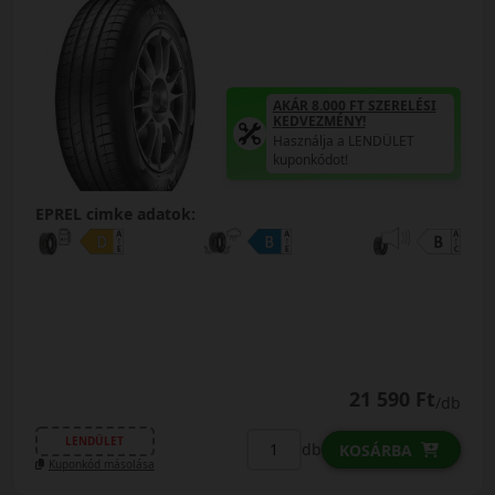
AKÁR 8.000 FT SZERELÉSI
KEDVEZMÉNY!
Használja a LENDÜLET
kuponkódot!
EPREL cimke adatok:
21 590 Ft
/db
LENDÜLET
db
KOSÁRBA
Kuponkód másolása