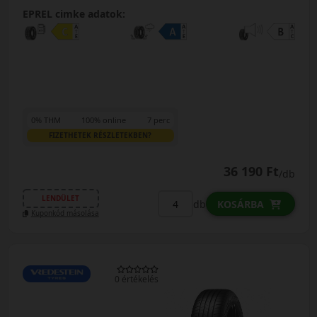
EPREL cimke adatok:
0% THM
100% online
7 perc
FIZETHETEK RÉSZLETEKBEN?
36 190 Ft
/db
LENDÜLET
db
KOSÁRBA
Kuponkód másolása
0 értékelés