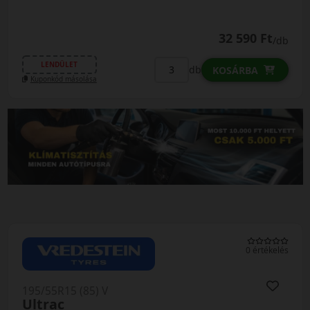
32 590 Ft
/db
LENDÜLET
db
KOSÁRBA
Kuponkód másolása
0 értékelés
195/55R15 (85) V
Ultrac