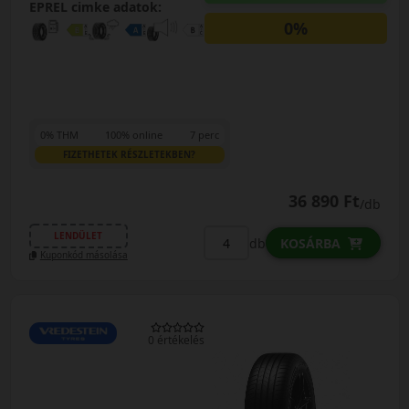
EPREL cimke adatok:
0%
0% THM
100% online
7 perc
FIZETHETEK RÉSZLETEKBEN?
36 890 Ft
/db
LENDÜLET
db
KOSÁRBA
Kuponkód másolása
0 értékelés