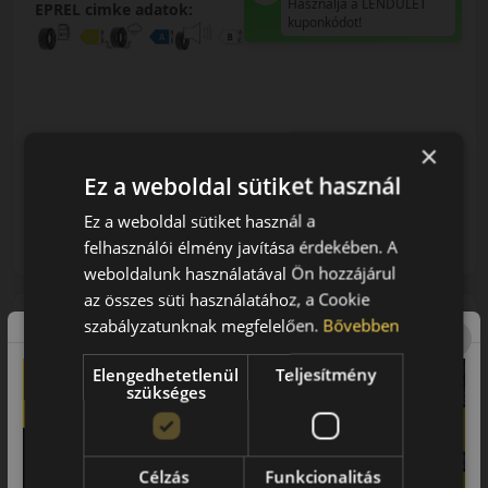
Használja a LENDÜLET
EPREL cimke adatok:
kuponkódot!
×
32 090 Ft
Ez a weboldal sütiket használ
/db
Ez a weboldal sütiket használ a
LENDÜLET
db
KOSÁRBA
felhasználói élmény javítása érdekében. A
Kuponkód másolása
weboldalunk használatával Ön hozzájárul
az összes süti használatához, a Cookie
szabályzatunknak megfelelően.
Bővebben
0 értékelés
Elengedhetetlenül
Teljesítmény
szükséges
Célzás
Funkcionalitás