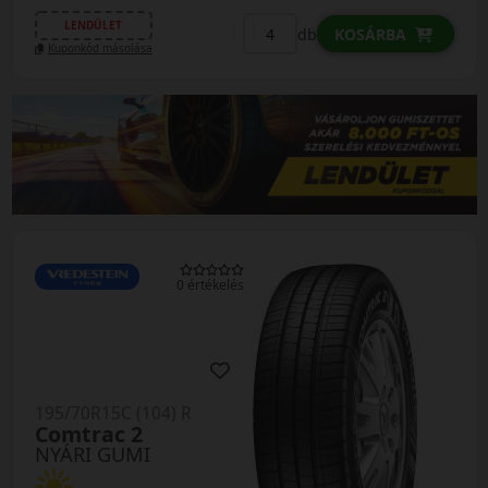
LENDÜLET
db
KOSÁRBA
Kuponkód másolása
0 értékelés
195/70R15C (104) R
Comtrac 2
NYÁRI GUMI