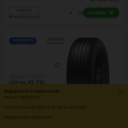
/db
LENDÜLET
db
KOSÁRBA
Kuponkód másolása
0 értékelés
205/50R17 (93) V
Ultrac XL FSL
NYÁRI GUMI
Augusztus 8-ai nyitva tartás
Kedves Ügyfeleink!
AKÁR 6.000 FT
Szervizeink augusztus 8-án zárva tartanak.
SZERELÉSI
KEDVEZMÉNY!
Használja a LENDÜLET
Megértésüket köszönjük!
EPREL cimke adatok:
kuponkódot!