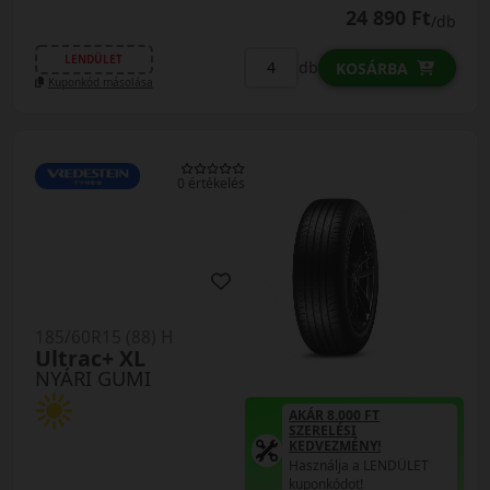
24 890 Ft
/db
LENDÜLET
db
KOSÁRBA
Kuponkód másolása
0 értékelés
185/60R15 (88) H
Ultrac+ XL
NYÁRI GUMI
AKÁR 8.000 FT
SZERELÉSI
KEDVEZMÉNY!
Használja a LENDÜLET
kuponkódot!