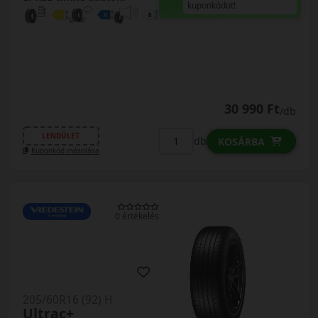
kuponkódot!
30 990 Ft
/db
LENDÜLET
db
KOSÁRBA
Kuponkód másolása
0 értékelés
205/60R16 (92) H
Ultrac+