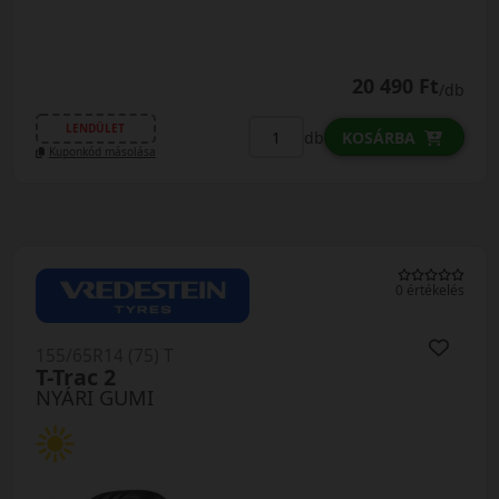
20 490 Ft
/db
LENDÜLET
db
KOSÁRBA
Kuponkód másolása
0 értékelés
155/65R14 (75) T
T-Trac 2
NYÁRI GUMI