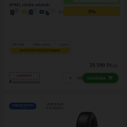
EPREL cimke adatok:
0%
0% THM
100% online
7 perc
FIZETHETEK RÉSZLETEKBEN?
25 590 Ft
/db
LENDÜLET
db
KOSÁRBA
Kuponkód másolása
0 értékelés