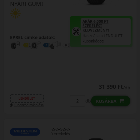
NYÁRI GUMI
AKÁR 6.000 FT
SZERELÉSI
KEDVEZMÉNY!
Használja a LENDÜLET
EPREL cimke adatok:
kuponkódot!
31 390 Ft
/db
LENDÜLET
db
KOSÁRBA
Kuponkód másolása
0 értékelés