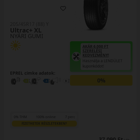
205/45R17 (88) Y
Ultrac+ XL
NYÁRI GUMI
AKÁR 6.000 FT
SZERELÉSI
KEDVEZMÉNY!
Használja a LENDÜLET
kuponkódot!
EPREL cimke adatok:
0%
0% THM
100% online
7 perc
FIZETHETEK RÉSZLETEKBEN?
37 090 Ft