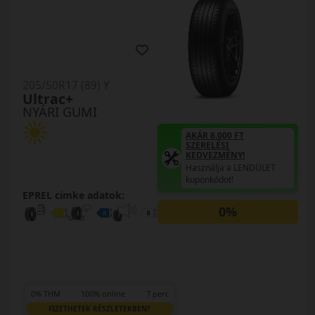
205/50R17 (89) Y
Ultrac+
NYÁRI GUMI
AKÁR 6.000 FT
SZERELÉSI
KEDVEZMÉNY!
Használja a LENDÜLET
kuponkódot!
EPREL cimke adatok:
0%
0% THM
100% online
7 perc
FIZETHETEK RÉSZLETEKBEN?