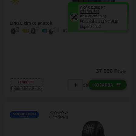
AKÁR 8.000 FT
SZERELÉSI
KEDVEZMÉNY!
Használja a LENDÜLET
EPREL cimke adatok:
kuponkódot!
37 090 Ft
/db
LENDÜLET
db
KOSÁRBA
Kuponkód másolása
0 értékelés