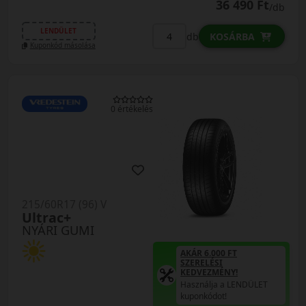
36 490 Ft
/db
LENDÜLET
db
KOSÁRBA
Kuponkód másolása
0 értékelés
215/60R17 (96) V
Ultrac+
NYÁRI GUMI
AKÁR 6.000 FT
SZERELÉSI
KEDVEZMÉNY!
Használja a LENDÜLET
kuponkódot!