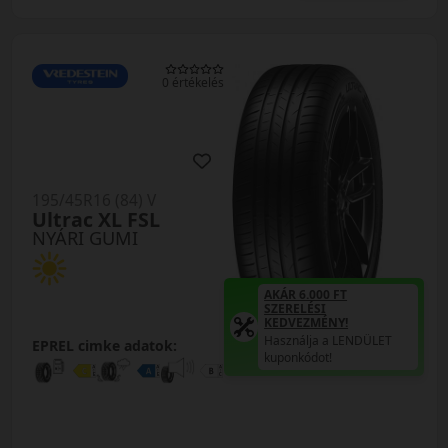
0 értékelés
195/45R16 (84) V
Ultrac XL FSL
NYÁRI GUMI
AKÁR 6.000 FT
SZERELÉSI
KEDVEZMÉNY!
Használja a LENDÜLET
EPREL cimke adatok:
kuponkódot!