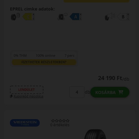
EPREL cimke adatok:
0% THM
100% online
7 perc
FIZETHETEK RÉSZLETEKBEN?
24 190 Ft
/db
LENDÜLET
db
KOSÁRBA
Kuponkód másolása
0 értékelés