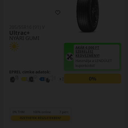
205/55R16 (91) V
Ultrac+
NYÁRI GUMI
AKÁR 6.000 FT
SZERELÉSI
KEDVEZMÉNY!
Használja a LENDÜLET
kuponkódot!
EPREL cimke adatok:
0%
0% THM
100% online
7 perc
FIZETHETEK RÉSZLETEKBEN?