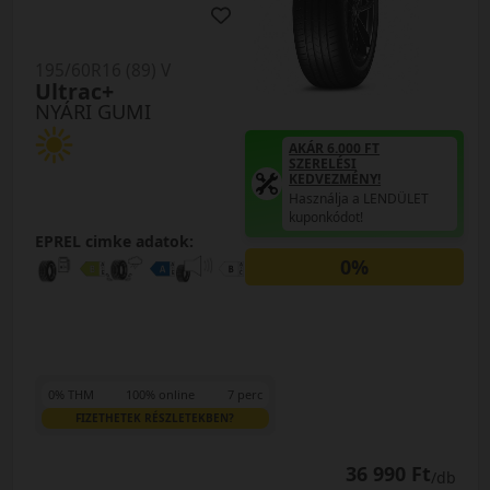
195/60R16 (89) V
Ultrac+
NYÁRI GUMI
AKÁR 6.000 FT
SZERELÉSI
KEDVEZMÉNY!
Használja a LENDÜLET
kuponkódot!
EPREL cimke adatok:
0%
0% THM
100% online
7 perc
FIZETHETEK RÉSZLETEKBEN?
36 990 Ft
/db