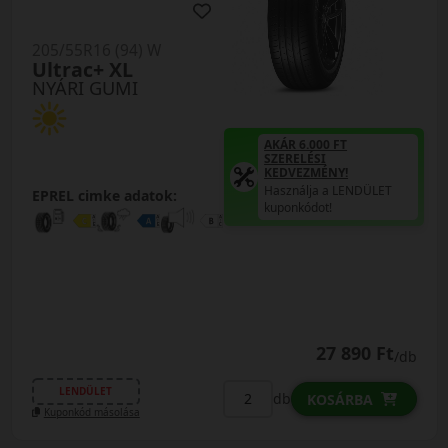
205/55R16 (94) W
Ultrac+ XL
NYÁRI GUMI
AKÁR 6.000 FT
SZERELÉSI
KEDVEZMÉNY!
Használja a LENDÜLET
EPREL cimke adatok:
kuponkódot!
27 890 Ft
/db
LENDÜLET
db
KOSÁRBA
Kuponkód másolása