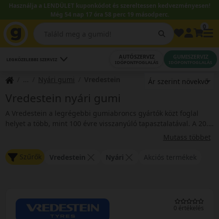
Használja a LENDÜLET kuponkódot és szereltessen kedvezményesen!
Még 54 nap 17 óra 58 perc 18 másodperc.
0
AUTÓSZERVIZ
GUMISZERVIZ
LEGKÖZELEBBI SZERVIZ
IDŐPONTFOGLALÁS
IDŐPONTFOGLALÁS
Nyári gumi
Vredestein
Vredestein nyári gumi
A Vredestein a legrégebbi gumiabroncs gyártók közt foglal
helyet a több, mint 100 évre visszanyúló tapasztalatával. A 20.
század eleje óta foglakozik gumigyártással. Az innováció
Mutass többet
folyamatos lételeme a cégnek, amivel elérte, hogy mára az első
osztályú gumiabroncsok vezető európai gyártói közé soroljá k.
Szűrők
Vredestein
Nyári
Akciós termékek
0 értékelés