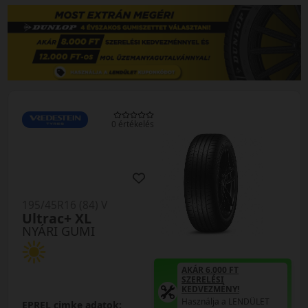
0 értékelés
195/45R16 (84) V
Ultrac+ XL
NYÁRI GUMI
AKÁR 6.000 FT
SZERELÉSI
KEDVEZMÉNY!
Használja a LENDÜLET
EPREL cimke adatok: