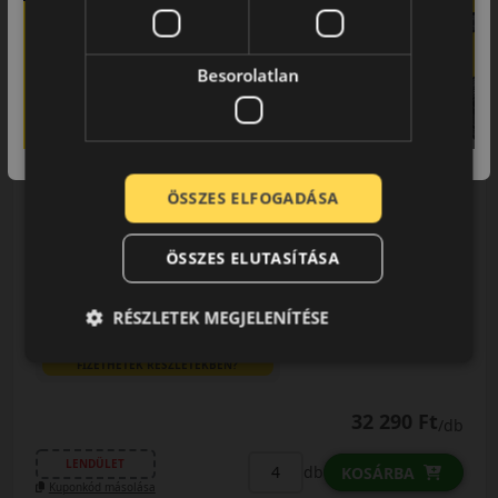
205/55R17 (91) W
Ultrac+
NYÁRI GUMI
Besorolatlan
AKÁR 6.000 FT
SZERELÉSI
KEDVEZMÉNY!
Használja a LENDÜLET
kuponkódot!
EPREL cimke adatok:
ÖSSZES ELFOGADÁSA
0%
ÖSSZES ELUTASÍTÁSA
RÉSZLETEK MEGJELENÍTÉSE
0% THM
100% online
7 perc
FIZETHETEK RÉSZLETEKBEN?
32 290 Ft
/db
LENDÜLET
db
KOSÁRBA
Kuponkód másolása