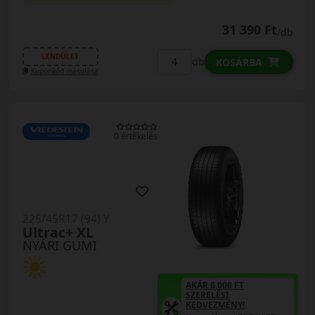
31 390 Ft
/db
LENDÜLET
db
KOSÁRBA
Kuponkód másolása
0 értékelés
225/45R17 (94) Y
Ultrac+ XL
NYÁRI GUMI
AKÁR 6.000 FT
SZERELÉSI
KEDVEZMÉNY!