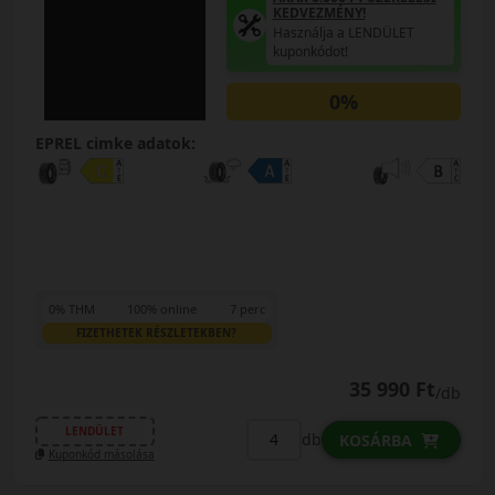
KEDVEZMÉNY!
Használja a LENDÜLET
kuponkódot!
0%
EPREL cimke adatok:
0% THM
100% online
7 perc
FIZETHETEK RÉSZLETEKBEN?
35 990 Ft
/db
LENDÜLET
db
KOSÁRBA
Kuponkód másolása