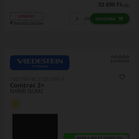
32 690 Ft
/db
LENDÜLET
db
KOSÁRBA
Kuponkód másolása
0 értékelés
195/75R16C (107/105) R
Comtrac 2+
NYÁRI GUMI
AKÁR 6.000 FT SZERELÉSI