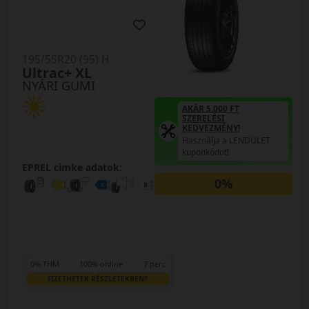
195/55R20 (95) H
Ultrac+ XL
NYÁRI GUMI
AKÁR 5.000 FT
SZERELÉSI
KEDVEZMÉNY!
Használja a LENDÜLET
kuponkódot!
EPREL cimke adatok:
0%
0% THM
100% online
7 perc
FIZETHETEK RÉSZLETEKBEN?