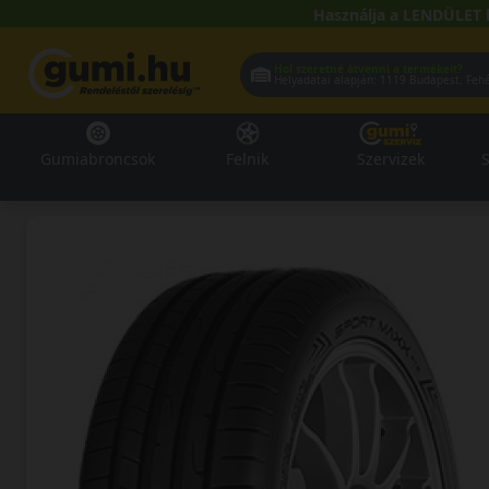
Használja a LENDÜLET 
Hol szeretné átvenni a termékeit?
Helyadatai alapján:
1119 Buda
Gumiabroncsok
Felnik
Szervizek
S