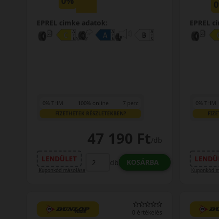
0%
EPREL cimke adatok:
EPREL c
0% THM
100% online
7 perc
0% THM
FIZETHETEK RÉSZLETEKBEN?
FIZ
47 190 Ft
/db
LENDÜLET
LENDÜ
KOSÁRBA
db
Kuponkód másolása
Kuponkód m
0 értékelés