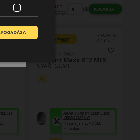
LENDÜLET
OSÁRBA
KOSÁRBA
db
Kuponkód másolása
ELFOGADÁSA
0 értékelés
0 értékelés
215/55R17 (94) Y
XL MFS
SP Sport Maxx RT2 MFS
NYÁRI GUMI
RELÉSI
AKÁR 6.000 FT SZERELÉSI
KEDVEZMÉNY!
LET
Használja a LENDÜLET
kuponkódot!