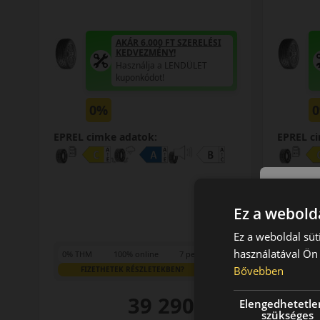
AKÁR 6.000 FT SZERELÉSI
KEDVEZMÉNY!
Használja a LENDÜLET
kuponkódot!
0%
EPREL cimke adatok:
EPREL c
Ez a webolda
Ez a weboldal süt
használatával Ön 
0% THM
100% online
7 perc
0% THM
Bővebben
FIZETHETEK RÉSZLETEKBEN?
FIZ
39 290 Ft
Elengedhetetle
/db
szükséges