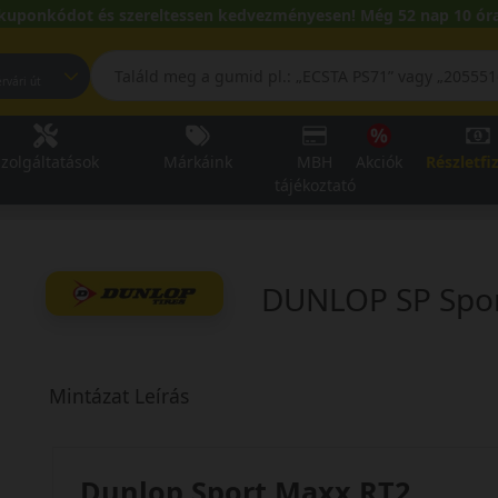
kuponkódot és szereltessen kedvezményesen! Még 52 nap 10 óra
pest, Fehérvári út
zolgáltatások
Márkáink
MBH
Akciók
Részletfi
tájékoztató
DUNLOP SP Spor
Mintázat Leírás
Dunlop Sport Maxx RT2