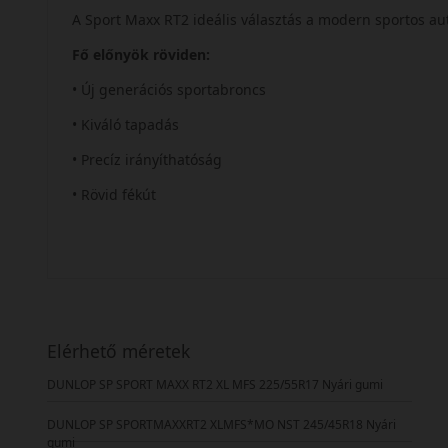
A Sport Maxx RT2 ideális választás a modern sportos a
Fő előnyök röviden:
• Új generációs sportabroncs
• Kiváló tapadás
• Precíz irányíthatóság
• Rövid fékút
Elérhető méretek
DUNLOP SP SPORT MAXX RT2 XL MFS 225/55R17 Nyári gumi
DUNLOP SP SPORTMAXXRT2 XLMFS*MO NST 245/45R18 Nyári
gumi