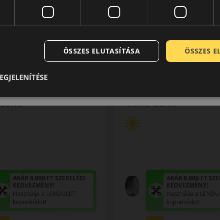
LET
LENDÜLET
KOSÁRBA
K
db
db
ásolása
Kuponkód másolása
ÖSSZES ELUTASÍTÁSA
ÖSSZES 
0 értékelés
EGJELENÍTÉSE
17 (98) W
225/55R17 (101) Y
ort Maxx RT2 XL MFS
SP Sport Maxx RT2 
 GUMI
NYÁRI GUMI
AKÁR 6.000 FT SZERELÉSI
AKÁR 6.000 FT SZE
KEDVEZMÉNY!
KEDVEZMÉNY!
Használja a LENDÜLET
Használja a LENDÜ
kuponkódot!
kuponkódot!