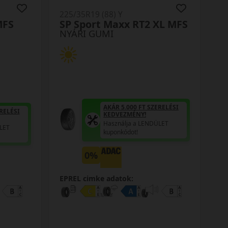
225/35R19 (88) Y
MFS
SP Sport Maxx RT2 XL MFS
NYÁRI GUMI
AKÁR 5.000 FT SZERELÉSI
RELÉSI
KEDVEZMÉNY!
Használja a LENDÜLET
LET
kuponkódot!
0%
EPREL cimke adatok: