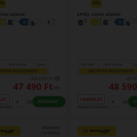
0%
0%
imke adatok:
EPREL cimke adatok:
100% online
7 perc
0% THM
100% online
7 p
ETHETEK RÉSZLETEKBEN?
FIZETHETEK RÉSZLETEKBEN?
48 690 Ft
49 
47 490 Ft
48 590
/db
LET
LENDÜLET
KOSÁRBA
K
db
db
ásolása
Kuponkód másolása
0 értékelés