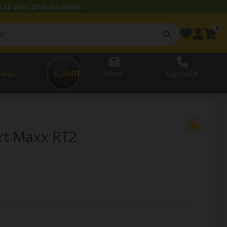
 38 perc 36 másodperc.
0
AJÁNDÉKUTALVÁNY
zetés
Hírek
Kapcsolat
t Maxx RT2