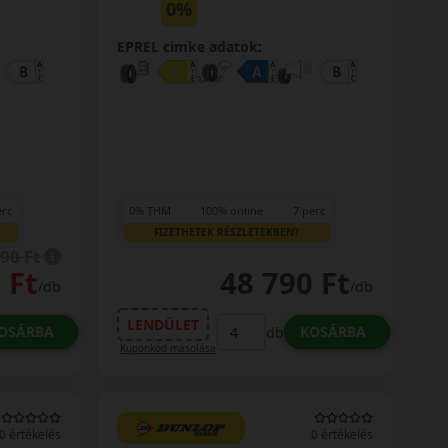
0%
EPREL cimke adatok:
erc
0% THM
100% online
7 perc
FIZETHETEK RÉSZLETEKBEN?
890 Ft
 Ft
48 790 Ft
/db
/db
LENDÜLET
OSÁRBA
KOSÁRBA
db
Kuponkód másolása
0 értékelés
0 értékelés