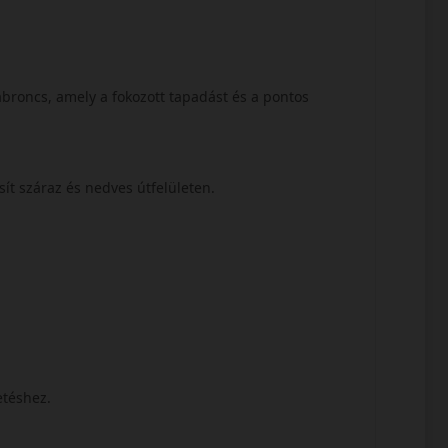
broncs, amely a fokozott tapadást és a pontos
osít száraz és nedves útfelületen.
etéshez.