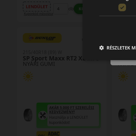
LENDÜLET
LENDÜ
KOSÁRBA
db
Kuponkód másolása
Kuponkód m
0 értékelés
RÉSZLETEK M
215/40R18 (89) W
215/55R
SP Sport Maxx RT2 XL MFS
SP Sp
NYÁRI GUMI
NYÁRI
AKÁR 5.000 FT SZERELÉSI
KEDVEZMÉNY!
Használja a LENDÜLET
kuponkódot!