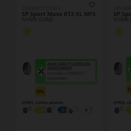
235/60R17 (106) V
245/40R
SP Sport Maxx RT2 XL MFS
SP Sp
NYÁRI GUMI
NYÁRI
AKÁR 6.000 FT SZERELÉSI
KEDVEZMÉNY!
Használja a LENDÜLET
kuponkódot!
0%
EPREL cimke adatok:
EPREL c