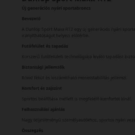
Új generációs nyári sportabroncs
Bevezető
A Dunlop Sport Maxx RT2 egy új generációs nyári sporta
irányíthatóságot helyezi előtérbe.
Futófelület és tapadás
Korszerű futófelületi technológiája kiváló tapadást bizt
Biztonsági jellemzők
Rövid fékút és kiszámítható menetstabilitás jellemzi.
Komfort és zajszint
Sportos beállítása mellett is megfelelő komfortot kínál.
Felhasználási ajánlás
Nagy teljesítményű személyautókhoz, sportos nyári vez
Összegzés