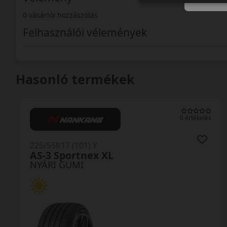
0 vásárlói hozzászólás
Felhasználói vélemények
Hasonló termékek
0 értékelés
225/55R17 (101) Y
AS-3 Sportnex XL
NYÁRI GUMI