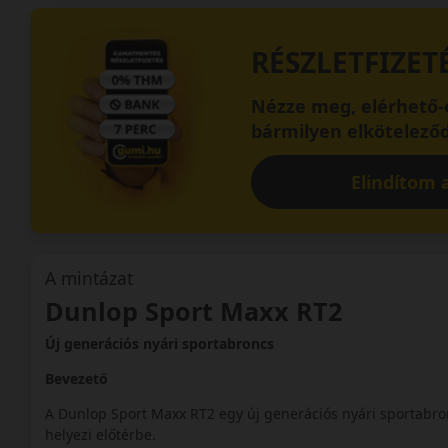
RÉSZLETFIZET
Nézze meg, elérhető-e
bármilyen elköteleződ
Elindítom a
A mintázat
Dunlop Sport Maxx RT2
Új generációs nyári sportabroncs
Bevezető
A Dunlop Sport Maxx RT2 egy új generációs nyári sportabron
helyezi előtérbe.