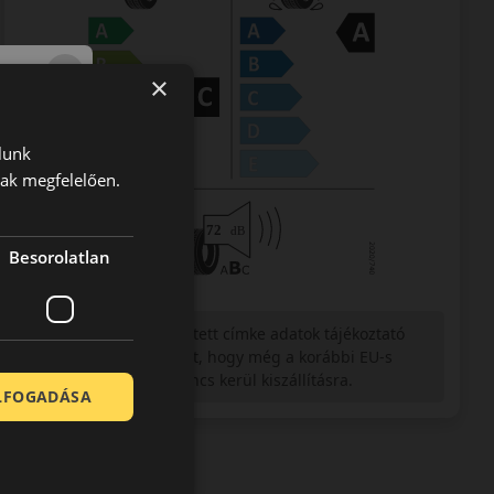
×
lunk
nak megfelelően.
Besorolatlan
Figyelem a feltüntetett címke adatok tájékoztató
jellegűek. Előfordulhat, hogy még a korábbi EU-s
címkével ellátott abroncs kerül kiszállításra.
ELFOGADÁSA