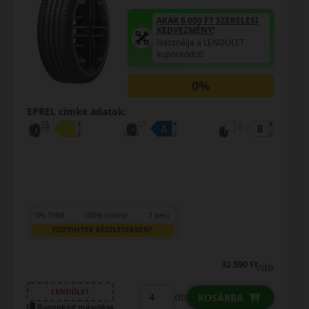
AKÁR 6.000 FT SZERELÉSI
KEDVEZMÉNY!
Használja a LENDÜLET
kuponkódot!
0%
EPREL cimke adatok:
0% THM
100% online
7 perc
FIZETHETEK RÉSZLETEKBEN?
32 590 Ft
/db
LENDÜLET
db
KOSÁRBA
Kuponkód másolása