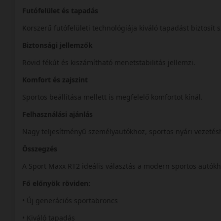
Futófelület és tapadás
Korszerű futófelületi technológiája kiváló tapadást biztosít 
Biztonsági jellemzők
Rövid fékút és kiszámítható menetstabilitás jellemzi.
Komfort és zajszint
Sportos beállítása mellett is megfelelő komfortot kínál.
Felhasználási ajánlás
Nagy teljesítményű személyautókhoz, sportos nyári vezetés
Összegzés
A Sport Maxx RT2 ideális választás a modern sportos autók
Fő előnyök röviden:
• Új generációs sportabroncs
• Kiváló tapadás