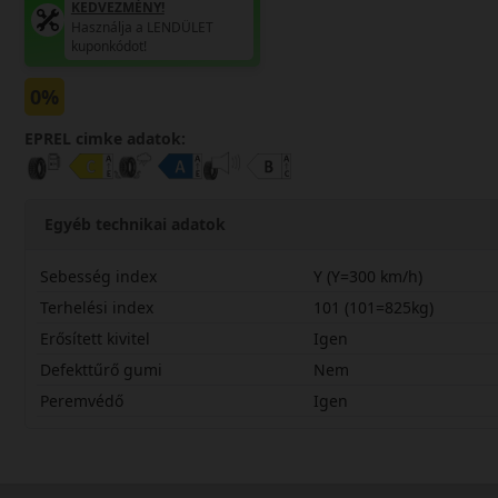
KEDVEZMÉNY!
Használja a LENDÜLET
kuponkódot!
0%
EPREL cimke adatok:
Egyéb technikai adatok
Sebesség index
Y (Y=300 km/h)
Terhelési index
101 (101=825kg)
Erősített kivitel
Igen
Defekttűrő gumi
Nem
Peremvédő
Igen
22555R17YMXRT2X