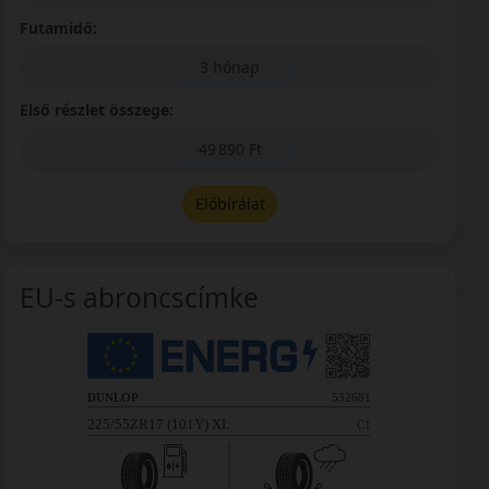
Futamidő:
3 hónap
Első részlet összege:
49 890 Ft
Előbírálat
EU-s abroncscímke