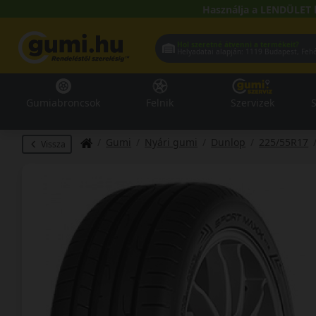
Használja a LENDÜLET 
Hol szeretné átvenni a termékeit?
Helyadatai alapján:
1119 Buda
Gumiabroncsok
Felnik
Szervizek
S
Gumi
Nyári gumi
Dunlop
225/55R17
Vissza