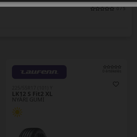
0 / 5
0 értékelés
225/55R17 (101) Y
LK12 S Fit2 XL
NYÁRI GUMI