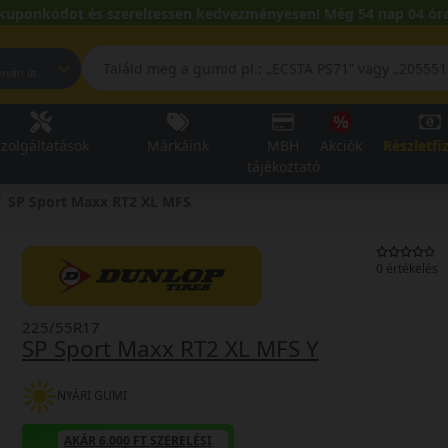
kuponkódot és szereltessen kedvezményesen! Még 54 nap 04 óra
pest, Fehérvári út
zolgáltatások
Márkáink
MBH
Akciók
Részletfi
tájékoztató
SP Sport Maxx RT2 XL MFS
0 értékelés
225/55R17
SP Sport Maxx RT2 XL MFS Y
NYÁRI GUMI
AKÁR 6.000 FT SZERELÉSI