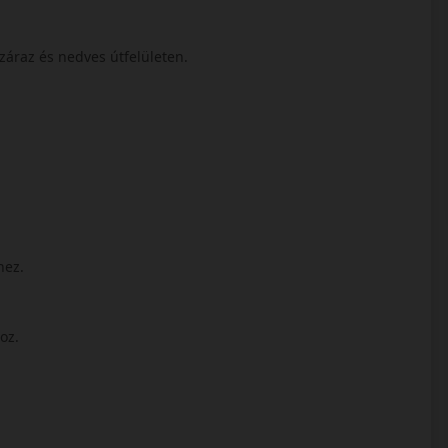
száraz és nedves útfelületen.
hez.
hoz.