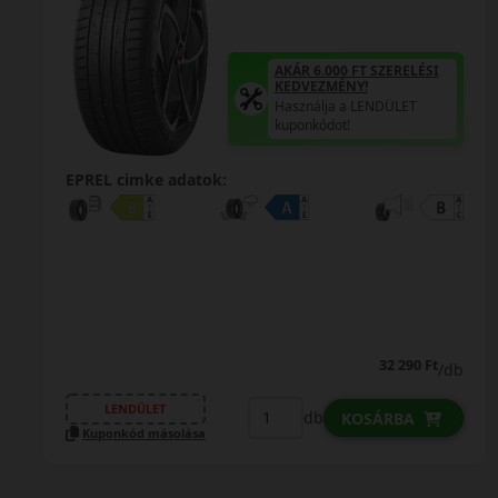
AKÁR 6.000 FT SZERELÉSI
KEDVEZMÉNY!
Használja a LENDÜLET
kuponkódot!
EPREL cimke adatok:
32 290 Ft
/db
LENDÜLET
db
KOSÁRBA
Kuponkód másolása