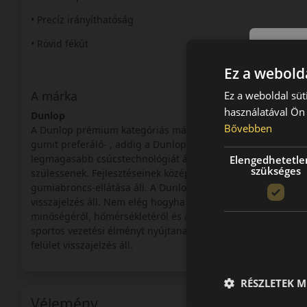
• Precíz irányíthatóság
• Rövid fékút
Ez a webolda
A márka
Ez a weboldal süt
használatával Ön 
Dunlop
Bővebben
A Dunlop prémium kategóriás márka, a Goodyear-Dunlop cso
gumit preferáló- , addig a Dunlop a fiatalos, sportosan vezet
legmagasabb csúcstechnológiát állítják a gumigyártás szolg
Elengedhetetle
szükséges
szülessenek. Fejlesztéseinek középpontjában a sport-szedán
gumiabroncs-ellátása áll. A Dunlop fejlesztési filozófiáján
visszajelzés áll. Nem elég hogyha az abroncs jól követi az uta
minőségéről, hőmérsékletéről és a felületen jelentkező tap
sportos vezetési élményt nyújtanak, mert a fejlesztések köz
felület visszajelzés áll.
RÉSZLETEK M
Vélemény