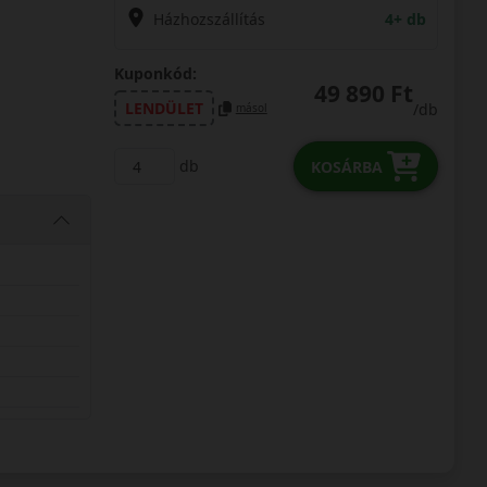
Házhozszállítás
4+ db
Kuponkód:
49 890 Ft
LENDÜLET
/db
másol
db
KOSÁRBA