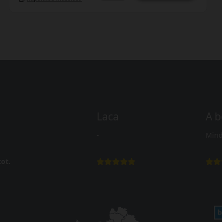
Laca
A b
-
Mind
ot.