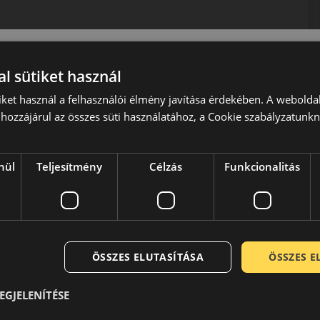
l sütiket használ
iket használ a felhasználói élmény javítása érdekében. A webolda
hozzájárul az összes süti használatához, a Cookie szabályzatunk
port névadó tagja. Míg a Goodyear a csendes, komfortos
ő vásárlók igényeit kívánja kielégíteni. Termékei a
álatába úgy, hogy abból az élmény-autózás kellékei
nül
Teljesítmény
Célzás
Funkcionalitás
ok és nagyméretű, felső kategóriás limuzinok, SUV-k
ak középpontjában a magas irányíthatóság és a pontos
sításokat, pontos visszajelzést is kell nyújtania az út
adási viszonyokról. A Dunlop gumik nagy biztonságosságot és
éppontjában mindíg a kiválló irányíthatóság és a pontos
ÖSSZES ELUTASÍTÁSA
ÖSSZES 
EGJELENÍTÉSE