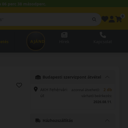
 06 perc 37 másodperc.
0
AJÁNDÉKUTALVÁNY
zetés
Hírek
Kapcsolat
Budapesti szervizpont átvétel
AKH Fehérvári
2 db
azonnal átvehető:
út
várható beérkezés:
2026.08.11.
Házhozszállítás