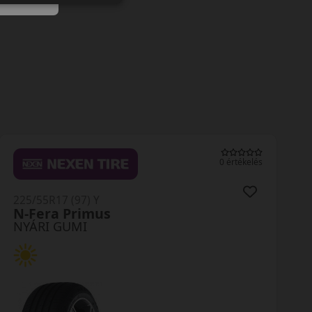
0 értékelés
225/55R17 (97) Y
N-Fera Primus
NYÁRI GUMI