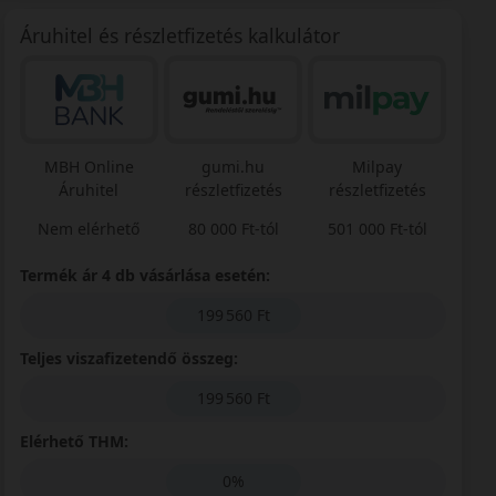
Áruhitel és részletfizetés kalkulátor
MBH Online
gumi.hu
Milpay
Áruhitel
részletfizetés
részletfizetés
Nem elérhető
80 000 Ft-tól
501 000 Ft-tól
Termék ár 4 db vásárlása esetén:
199 560 Ft
Teljes viszafizetendő összeg:
199 560 Ft
Elérhető THM:
0%