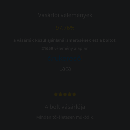
Vásárlói vélemények
97.76%
a vásárlók közül ajánlaná ismerősének ezt a boltot.
21659
vélemény alapján
Laca
-
A bolt vásárlója
Minden tökéletesen működik.