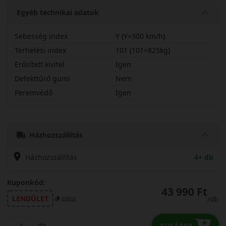
Egyéb technikai adatok
Sebesség index
Y (Y=300 km/h)
Terhelési index
101 (101=825kg)
Erősített kivitel
Igen
Defekttűrő gumi
Nem
Peremvédő
Igen
22555R17YPXS2X
Házhozszállítás
Házhozszállítás
4+ db
Kuponkód:
43 990 Ft
LENDÜLET
/db
másol
db
KOSÁRBA