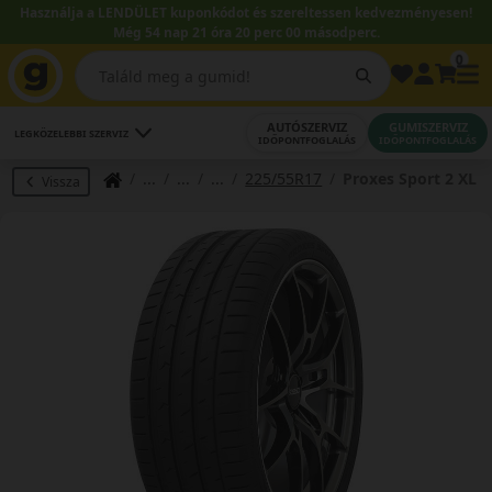
Használja a LENDÜLET kuponkódot és szereltessen kedvezményesen!
Még 54 nap 21 óra 20 perc 00 másodperc.
0
AUTÓSZERVIZ
GUMISZERVIZ
LEGKÖZELEBBI SZERVIZ
IDŐPONTFOGLALÁS
IDŐPONTFOGLALÁS
225/55R17
Proxes Sport 2 XL
Vissza