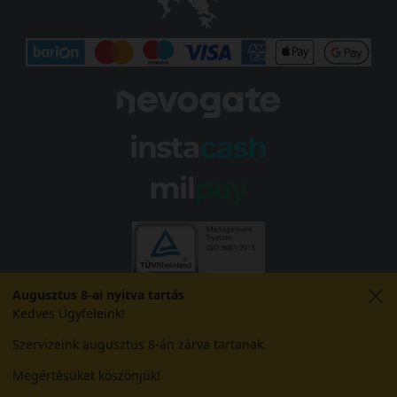
Augusztus 8-ai nyitva tartás
Kedves Ügyfeleink!
Szervizeink augusztus 8-án zárva tartanak.
Megértésüket köszönjük!