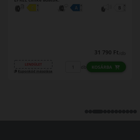
31 790 Ft
/db
LENDÜLET
db
KOSÁRBA
Kuponkód másolása