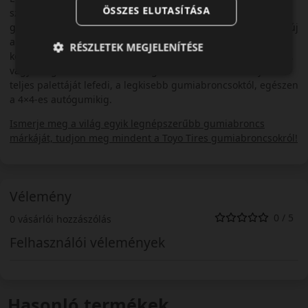
ÖSSZES ELUTASÍTÁSA
szerelésre. Több távol-keleti autómárka után már az európai
gyártók is előszeretettel kínálják TOYO gumiabroncsokkal az új
autóikat. A legelismertebb teszteken évről-évre a legjobbak
RÉSZLETEK MEGJELENÍTÉSE
között szerepelnek a TOYO gumiabroncsok, legyen szó nyári-,
vagy téli gumiról. A TOYO autógumi kínálata a személyautók
teljes palettáját lefedi, a legkisebb gumiabroncsoktól, egészen
a 4×4-es autógumikig.
Ismerje meg a világ egyik legnépszerűbb gumiabroncs
márkáját, tudjon meg mindent a Toyo Tires gumiabroncsokról!
Vélemény
0 / 5
0 vásárlói hozzászólás
Felhasználói vélemények
Hasonló termékek