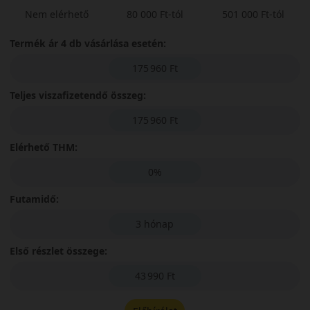
Nem elérhető
80 000 Ft-tól
501 000 Ft-tól
Termék ár 4 db vásárlása esetén:
175 960 Ft
Teljes viszafizetendő összeg:
175 960 Ft
Elérhető THM:
0%
Futamidő:
3 hónap
Első részlet összege:
43 990 Ft