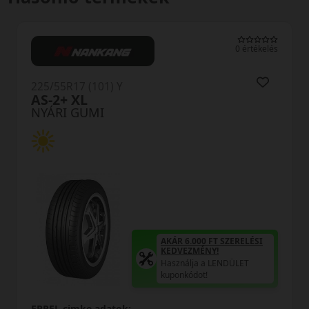
0 értékelés
225/55R17 (101) Y
AS-2+ XL
NYÁRI GUMI
AKÁR 6.000 FT SZERELÉSI
KEDVEZMÉNY!
Használja a LENDÜLET
kuponkódot!
EPREL cimke adatok: