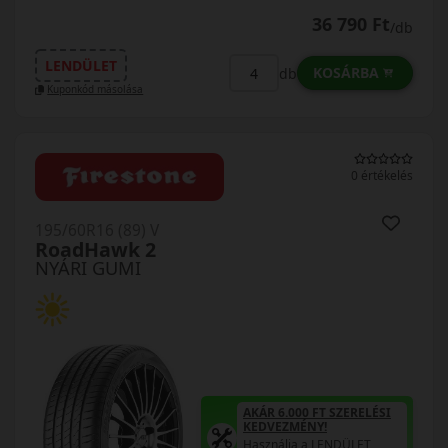
36 790 Ft
/db
LENDÜLET
KOSÁRBA
db
Kuponkód másolása
0 értékelés
195/60R16 (89) V
RoadHawk 2
NYÁRI GUMI
AKÁR 6.000 FT SZERELÉSI
KEDVEZMÉNY!
Használja a LENDÜLET