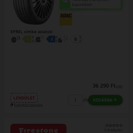
kuponkódot!
EPREL cimke adatok:
36 290 Ft
/db
LENDÜLET
KOSÁRBA
db
Kuponkód másolása
0 értékelés