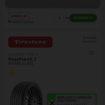
35 190 Ft
/db
LENDÜLET
KOSÁRBA
db
Kuponkód másolása
0 értékelés
215/65R17 (99) V
RoadHawk 2
NYÁRI GUMI
AKÁR 6.000 FT SZERELÉSI
KEDVEZMÉNY!
Használja a LENDÜLET