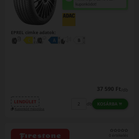
kuponkódot!
EPREL cimke adatok:
37 590 Ft
/db
LENDÜLET
KOSÁRBA
db
Kuponkód másolása
0 értékelés