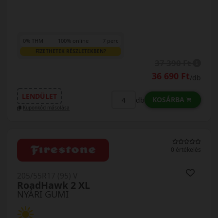
0% THM
100% online
7 perc
FIZETHETEK RÉSZLETEKBEN?
37 390 Ft
36 690 Ft
/db
LENDÜLET
KOSÁRBA
db
Kuponkód másolása
0 értékelés
205/55R17 (95) V
RoadHawk 2 XL
NYÁRI GUMI