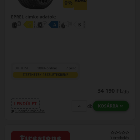
0%
EPREL cimke adatok:
0% THM
100% online
7 perc
FIZETHETEK RÉSZLETEKBEN?
34 190 Ft
/db
LENDÜLET
KOSÁRBA
db
Kuponkód másolása
0 értékelés