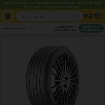
Használja a LENDÜLET kuponkódot és szereltessen kedvezményesen!
Még 52 nap 13 óra 06 perc 21 másodperc.
0
AUTÓSZERVIZ
GUMISZERVIZ
LEGKÖZELEBBI SZERVIZ
IDŐPONTFOGLALÁS
IDŐPONTFOGLALÁS