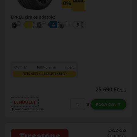
0%
EPREL cimke adatok:
0% THM
100% online
7 perc
FIZETHETEK RÉSZLETEKBEN?
25 690 Ft
/db
LENDÜLET
KOSÁRBA
db
Kuponkód másolása
0 értékelés