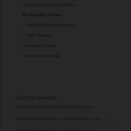
nyári biztonság érdekében.
Fő előnyök röviden:
• Továbbfejlesztett tapadás
• Stabil fékezés
• Komfortos futás
• Modern kialakítás
Elérhető méretek
FIRESTONE ROADHAWK 2 225/40R19 Nyári gumi
FIRESTONE ROADHAWK 2 XL 195/45R17 Nyári gumi
FIRESTONE ROADHAWK 2 215/65R17 Nyári gumi