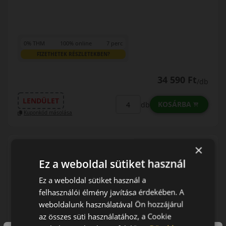
0% THM
100% online
7 perc
FIZETHETEK RÉSZLETEKBEN?
34 590 Ft
/db
LENDÜLET
KOSÁRBA
db
Kuponkód másolása
×
0 értékelés
Ez a weboldal sütiket használ
Ez a weboldal sütiket használ a
215/65R17 (99) V
RoadHawk 2
felhasználói élmény javítása érdekében. A
NYÁRI GUMI
weboldalunk használatával Ön hozzájárul
az összes süti használatához, a Cookie