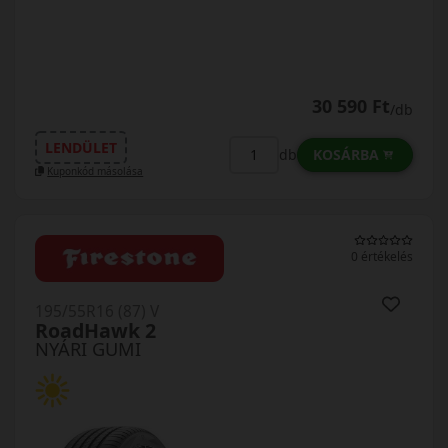
30 590 Ft
/db
LENDÜLET
KOSÁRBA
db
Kuponkód másolása
0 értékelés
195/55R16 (87) V
RoadHawk 2
NYÁRI GUMI