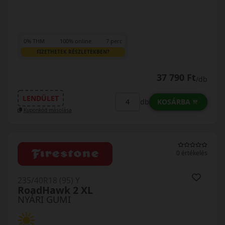
0% THM
100% online
7 perc
FIZETHETEK RÉSZLETEKBEN?
37 790 Ft
/db
LENDÜLET
KOSÁRBA
db
Kuponkód másolása
0 értékelés
235/40R18 (95) Y
RoadHawk 2 XL
NYÁRI GUMI