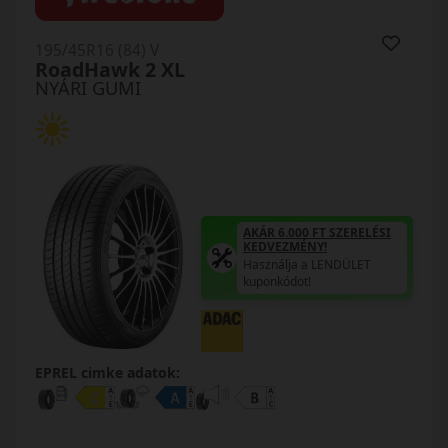
195/45R16 (84) V
RoadHawk 2 XL
NYÁRI GUMI
AKÁR 6.000 FT SZERELÉSI
KEDVEZMÉNY!
Használja a LENDÜLET
kuponkódot!
EPREL cimke adatok: