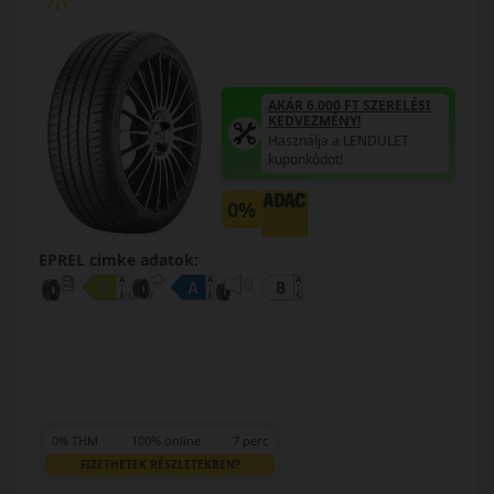
AKÁR 6.000 FT SZERELÉSI
KEDVEZMÉNY!
Használja a LENDÜLET
kuponkódot!
0%
EPREL cimke adatok:
0% THM
100% online
7 perc
FIZETHETEK RÉSZLETEKBEN?