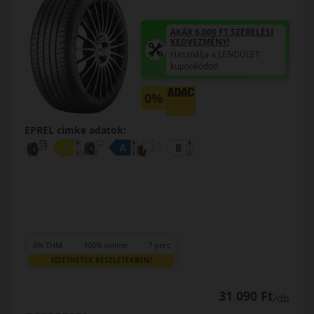
AKÁR 6.000 FT SZERELÉSI
KEDVEZMÉNY!
Használja a LENDÜLET
kuponkódot!
0%
EPREL cimke adatok:
0% THM
100% online
7 perc
FIZETHETEK RÉSZLETEKBEN?
31 090 Ft
/db