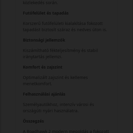
közlekedés során.
Futófelület és tapadás
Korszerű futófelületi kialakítása fokozott
tapadást biztosít száraz és nedves úton is.
Biztonsági jellemzők
Kiszámítható fékteljesítmény és stabil
iránytartás jellemzi.
Komfort és zajszint
Optimalizált zajszint és kellemes
menetkomfort.
Felhasználási ajánlás
Személyautókhoz, intenzív városi és
országúti nyári használatra.
Összegzés
A Roadhawk 2 modern megoldás a fokozott