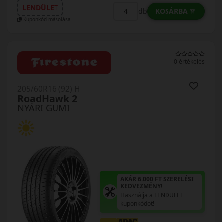
LENDÜLET
KOSÁRBA
db
Kuponkód másolása
0 értékelés
205/60R16 (92) H
RoadHawk 2
NYÁRI GUMI
AKÁR 6.000 FT SZERELÉSI
KEDVEZMÉNY!
Használja a LENDÜLET
kuponkódot!