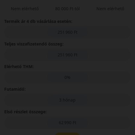
Nem elérhető
80 000 Ft-tól
Nem elérhető
Termék ár 4 db vásárlása esetén:
251 960 Ft
Teljes viszafizetendő összeg:
251 960 Ft
Elérhető THM:
0%
Futamidő:
3 hónap
Első részlet összege:
62 990 Ft