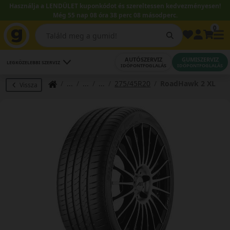
Használja a LENDÜLET kuponkódot és szereltessen kedvezményesen!
Még 55 nap 08 óra 38 perc 07 másodperc.
0
AUTÓSZERVIZ
GUMISZERVIZ
LEGKÖZELEBBI SZERVIZ
IDŐPONTFOGLALÁS
IDŐPONTFOGLALÁS
275/45R20
RoadHawk 2 XL
Vissza