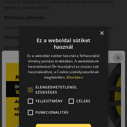
Korszerű futófelületi kialakítása fokozott tapadást biztosít
száraz és nedves úton is.
Biztonsági jellemzők
Kiszámítható fékteljesítmény és stabil iránytartás jellemzi.
×
Komfort és zajszint
Ez a weboldal sütiket
használ
Optimalizált zajszint és kellemes menetkomfort.
Ez a weboldal sütiket használ a felhasználói
Felhasználási ajánlás
élmény javítása érdekében. A weboldalunk
használatával Ön hozzájárul az összes süti
Személyautókhoz, intenzív városi és országúti nyári
használatához, a Cookie szabályzatunknak
használatra.
megfelelően.
Bővebben
Összegzés
ELENGEDHETETLENÜL
SZÜKSÉGES
A Roadhawk 2 modern megoldás a fokozott nyári biztonság
érdekében.
TELJESÍTMÉNY
CÉLZÁS
Fő előnyök röviden:
FUNKCIONALITÁS
• Továbbfejlesztett tapadás