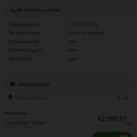
Egyéb technikai adatok
Sebesség index
Y (Y=300 km/h)
Terhelési index
110 (110=1060kg)
Erősített kivitel
Igen
Defekttűrő gumi
Nem
Peremvédő
Igen
27545R20YRHK2X
Házhozszállítás
Házhozszállítás
4+ db
Kuponkód:
62 990 Ft
LENDÜLET
/db
másol