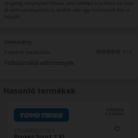
rengeteg versenyben feltűnt, mint például a Le Mans 24 órán
át tartó versenyeiben is, amiből idén egy hollywoodi film is
készült.
Vélemény
0 / 5
0 vásárlói hozzászólás
Felhasználói vélemények
Hasonló termékek
és
0 értékelés
275/45R20 (110) Y
DU71 RXMotion XL