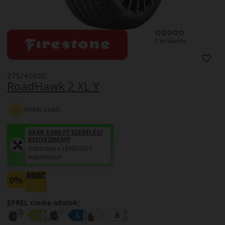
0 értékelés
275/45R20
RoadHawk 2 XL Y
NYÁRI GUMI
AKÁR 5.000 FT SZERELÉSI
KEDVEZMÉNY!
Használja a LENDÜLET
kuponkódot!
0%
EPREL cimke adatok: