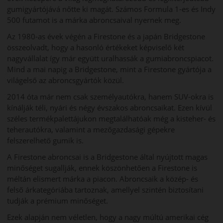
gumigyártójává nőtte ki magát. Számos Formula 1-es és Indy
500 futamot is a márka abroncsaival nyernek meg.
Az 1980-as évek végén a Firestone és a japán Bridgestone
összeolvadt, hogy a hasonló értékeket képviselő két
nagyvállalat így már együtt uralhassák a gumiabroncspiacot.
Mind a mai napig a Bridgestone, mint a Firestone gyártója a
világelső az abroncsgyártók közül.
2014 óta már nem csak személyautókra, hanem SUV-okra is
kínálják téli, nyári és négy évszakos abroncsaikat. Ezen kívül
széles termékpalettájukon megtalálhatóak még a kisteher- és
teherautókra, valamint a mezőgazdasági gépekre
felszerelhető gumik is.
A Firestone abroncsai is a Bridgestone által nyújtott magas
minőséget sugallják, ennek köszönhetően a Firestone is
méltán elismert márka a piacon. Abroncsaik a közép- és
felső árkategóriába tartoznak, amellyel szintén biztosítani
tudják a prémium minőséget.
Ezek alapján nem véletlen, hogy a nagy múltú amerikai cég