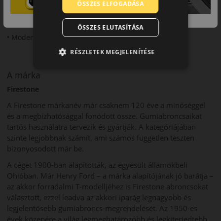
• Stabil fékezés
ÖSSZES ELFOGADÁSA
• Komfortos futás
ÖSSZES ELUTASÍTÁSA
• Modern kialakítás
RÉSZLETEK MEGJELENÍTÉSE
A márka
Firestone
A Firestone márkanév már csaknem 120 éve a minőséggel
és a megbízhatósággal fonódott össze. Gumiabroncsaikat
tartós használatra tervezik és gyártják. A kategóriájában
szinte legjobbnak számít, ami számos független teszten
bizonyosodott már be.
A céget 1900-ban alapították, az egyesült államokbeli
Ohióban. Már Henry Ford – a márka alapítójának jó barátja –
az akkor forradalmi T-modelljéhez is Firestone abroncsokat
választott, ezzel leadva az akkori iparág legnagyobb és
legjelentősebb gumiabroncs-megrendelését. Az 1950-es
évek közepére a világ legmeghatározóbb és legkiterjedtebb