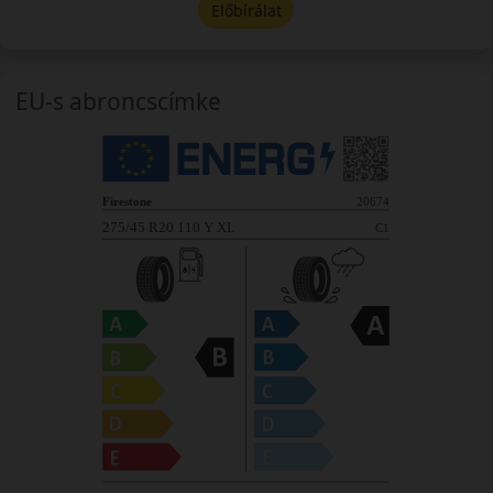
Előbírálat
EU-s abroncscímke