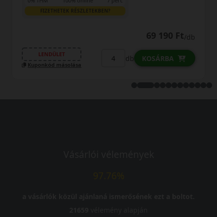
0% THM
100% online
7 perc
FIZETHETEK RÉSZLETEKBEN?
40 190 Ft
db
/db
LENDÜLET
db
KOSÁRBA
Kuponkód másolása
Vásárlói vélemények
97.76%
a vásárlók közül ajánlaná ismerősének ezt a boltot.
21659
vélemény alapján