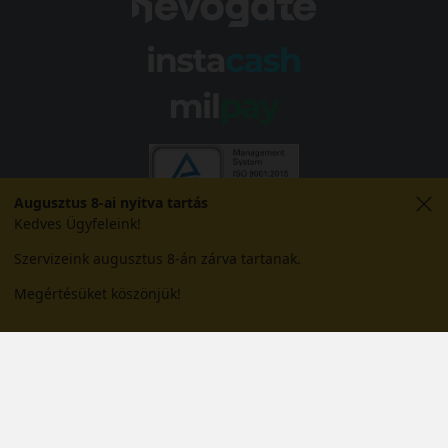
Augusztus 8-ai nyitva tartás
Kedves Ügyfeleink!
Szervizeink augusztus 8-án zárva tartanak.
Megértésüket köszönjük!