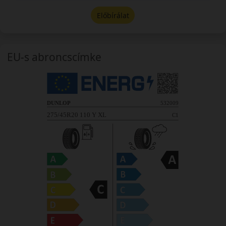
Előbírálat
EU-s abroncscímke