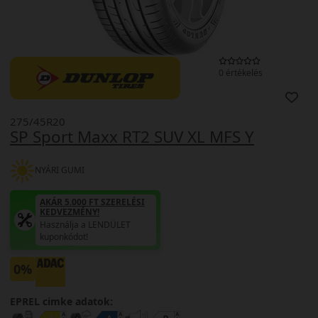
0 értékelés
275/45R20
SP Sport Maxx RT2 SUV XL MFS Y
NYÁRI GUMI
AKÁR 5.000 FT SZERELÉSI
KEDVEZMÉNY!
Használja a LENDÜLET
kuponkódot!
0%
EPREL cimke adatok: