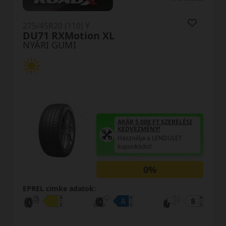
R20 (110) Y
275/45R2
 RXMotion XL
SportD
I GUMI
NYÁRI 
AKÁR 5.000 FT SZERELÉSI
KEDVEZMÉNY!
Használja a LENDÜLET
kuponkódot!
0%
cimke adatok:
EPREL cim