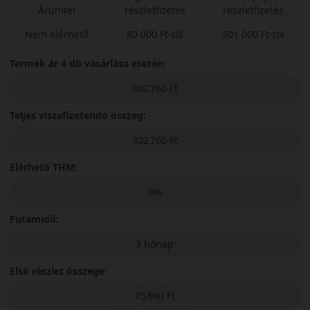
Áruhitel
részletfizetés
részletfizetés
Nem elérhető
80 000 Ft-tól
501 000 Ft-tól
Termék ár 4 db vásárlása esetén:
302 760 Ft
Teljes viszafizetendő összeg:
302 760 Ft
Elérhető THM:
0%
Futamidő:
3 hónap
Első részlet összege:
75 690 Ft