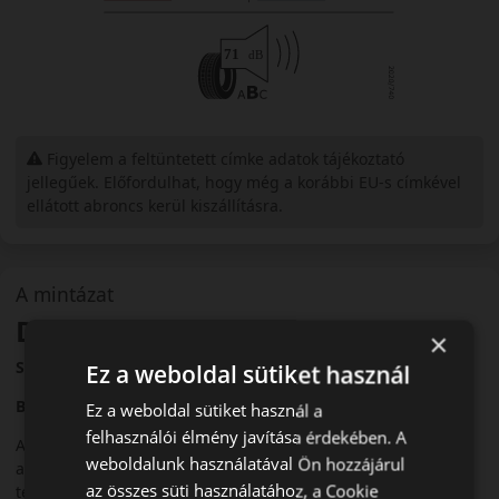
Figyelem a feltüntetett címke adatok tájékoztató
jellegűek. Előfordulhat, hogy még a korábbi EU-s címkével
ellátott abroncs kerül kiszállításra.
A mintázat
Dunlop Sport Maxx RT2 SUV
×
Sportos nyári SUV-abroncs
Ez a weboldal sütiket használ
Bevezető
Ez a weboldal sütiket használ a
felhasználói élmény javítása érdekében. A
A Dunlop Sport Maxx RT2 SUV egy sportos hangolású nyári
weboldalunk használatával Ön hozzájárul
abroncs, amelyet SUV-k nagyobb tömegéhez és
az összes süti használatához, a Cookie
teljesítményéhez optimalizáltak.