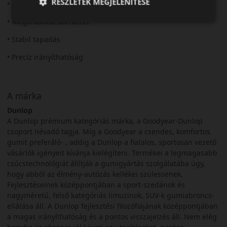
RÉSZLETEK MEGJELENÍTÉSE
• Sportos SUV-abroncs
• Megerősített szerkezet
• Stabil tapadás
• Precíz irányíthatóság
A márka
Dunlop
A Dunlop prémium kategóriás márka, a Goodyear-Dunlop
csoport névadó tagja. Míg a Goodyear a csendes, komfortos
gumit preferáló- , addig a Dunlop a fiatalos, sportosan vezető
vásárlók igényeit kívánja kielégíteni. Termékei a legmagasabb
csúcstechnológiát állítják a gumigyártás szolgálatába úgy,
hogy abból az élmény-autózás kellékei szülessenek.
Fejlesztéseinek középpontjában a sport-szedánok és
nagyméretű, felső kategóriás limuzinok, SUV-k gumiabroncs-
ellátása áll. A Dunlop fejlesztési filozófiájának középpontjában
a magas irányíthatóság és a pontos visszajelzés áll. Nem elég