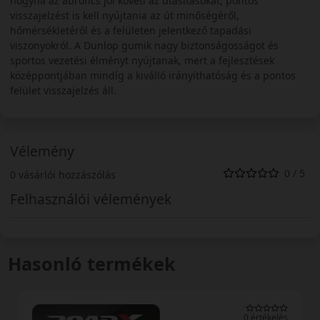
hogyha az abroncs jól követi az utasításokat, pontos
visszajelzést is kell nyújtania az út minőségéről,
hőmérsékletéről és a felületen jelentkező tapadási
viszonyokról. A Dunlop gumik nagy biztonságosságot és
sportos vezetési élményt nyújtanak, mert a fejlesztések
középpontjában mindíg a kiválló irányíthatóság és a pontos
felület visszajelzés áll.
Vélemény
0 / 5
0 vásárlói hozzászólás
Felhasználói vélemények
Hasonló termékek
0 értékelés