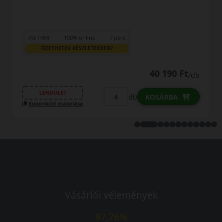
M
100% online
7 perc
0% THM
IZETHETEK RÉSZLETEKBEN?
FIZET
40 190 Ft
/db
NDÜLET
LENDÜ
db
KOSÁRBA
kód másolása
Kuponkód
Vásárlói vélemények
97.76%