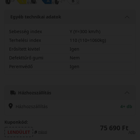
Egyéb technikai adatok
Sebesség index
Y (Y=300 km/h)
Terhelési index
110 (110=1060kg)
Erősített kivitel
Igen
Defekttűrő gumi
Nem
Peremvédő
Igen
27545R20YMRT2SX
Házhozszállítás
Házhozszállítás
4+ db
Kuponkód:
75 690 Ft
LENDÜLET
/db
másol