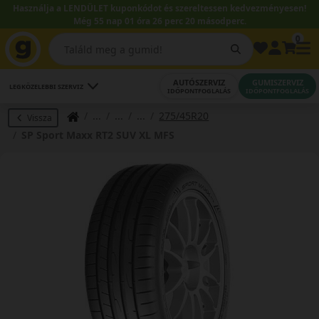
Használja a LENDÜLET kuponkódot és szereltessen kedvezményesen!
Még 55 nap 01 óra 26 perc 19 másodperc.
0
AUTÓSZERVIZ
GUMISZERVIZ
LEGKÖZELEBBI SZERVIZ
IDŐPONTFOGLALÁS
IDŐPONTFOGLALÁS
275/45R20
Vissza
SP Sport Maxx RT2 SUV XL MFS