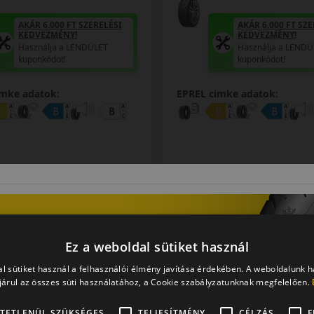
AKÁR 6.000 FT SZERELÉSI
AKÁR 6.000 FT SZE
KEDVEZMÉNY!
KEDVEZMÉNY!
Használja a LENDÜLET
Használja a LENDÜ
kuponkódot!
kuponkódot!
imke adatok:
EPREL cimke adatok:
27 190 Ft
28 090
/db
Ez a weboldal sütiket használ
LET
LENDÜLET
KOSÁRBA
K
db
db
ásolása
Kuponkód másolása
l sütiket használ a felhasználói élmény javítása érdekében. A weboldalunk 
árul az összes süti használatához, a Cookie szabályzatunknak megfelelően.
TETLENÜL SZÜKSÉGES
TELJESÍTMÉNY
CÉLZÁS
F