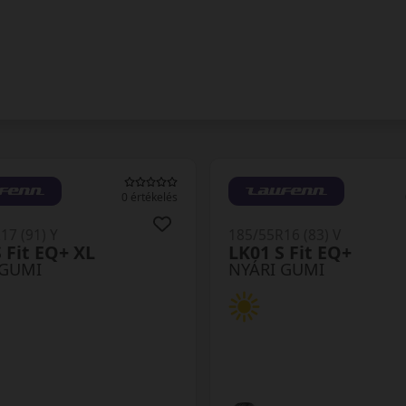
0 értékelés
17 (91) Y
185/55R16 (83) V
 Fit EQ+ XL
LK01 S Fit EQ+
 GUMI
NYÁRI GUMI