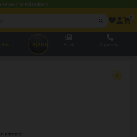
 49 perc 18 másodperc.
0
AJÁNDÉKUTALVÁNY
zetés
Hírek
Kapcsolat
ári abroncs