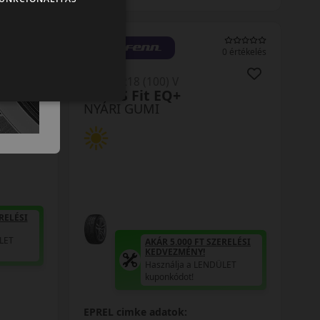
0 értékelés
0 értékelés
235/55R18 (100) V
LK01 S Fit EQ+
NYÁRI GUMI
RELÉSI
LET
AKÁR 5.000 FT SZERELÉSI
KEDVEZMÉNY!
Használja a LENDÜLET
kuponkódot!
EPREL cimke adatok: