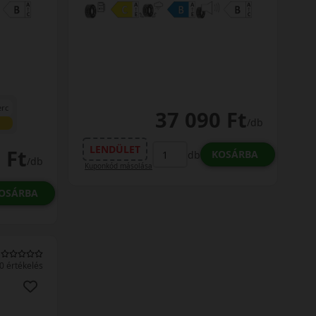
erc
37 090 Ft
/db
LENDÜLET
 Ft
KOSÁRBA
db
/db
Kuponkód másolása
OSÁRBA
0 értékelés