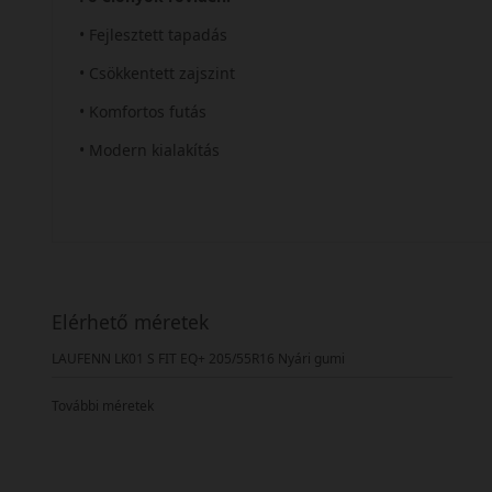
• Fejlesztett tapadás
• Csökkentett zajszint
• Komfortos futás
• Modern kialakítás
Elérhető méretek
LAUFENN LK01 S FIT EQ+ 205/55R16 Nyári gumi
További méretek