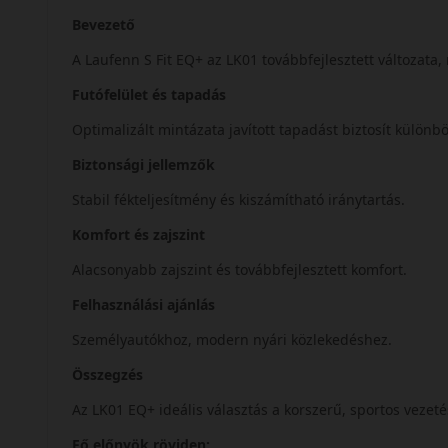
Bevezető
A Laufenn S Fit EQ+ az LK01 továbbfejlesztett változata
Futófelület és tapadás
Optimalizált mintázata javított tapadást biztosít külön
Biztonsági jellemzők
Stabil fékteljesítmény és kiszámítható iránytartás.
Komfort és zajszint
Alacsonyabb zajszint és továbbfejlesztett komfort.
Felhasználási ajánlás
Személyautókhoz, modern nyári közlekedéshez.
Összegzés
Az LK01 EQ+ ideális választás a korszerű, sportos vezet
Fő előnyök röviden: