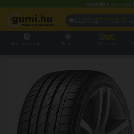
Használja a LENDÜLET 
Hol szeretné átvenni a termékeit?
Helyadatai alapján:
1119 Buda
Gumiabroncsok
Felnik
Szervizek
S