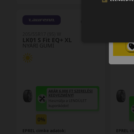
0 értékelés
205/55R17 (95) W
215/55R
LK01 S Fit EQ+ XL
LK01 S
NYÁRI GUMI
NYÁRI
AKÁR 6.000 FT SZERELÉSI
KEDVEZMÉNY!
Használja a LENDÜLET
kuponkódot!
0%
EPREL cimke adatok:
EPREL c