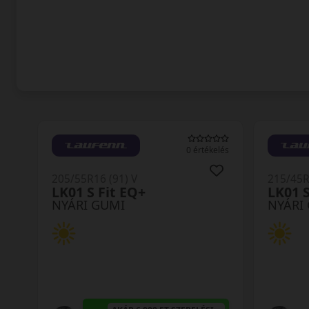
0 értékelés
205/55R16 (91) V
215/45R
LK01 S Fit EQ+
LK01 S
NYÁRI GUMI
NYÁRI