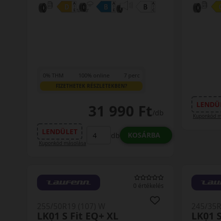
0% THM
100% online
7 perc
FIZETHETEK RÉSZLETEKBEN?
LENDÜ
31 990 Ft
/db
Kuponkód m
LENDÜLET
KOSÁRBA
db
Kuponkód másolása
0 értékelés
255/50R19 (107) W
245/35R
LK01 S Fit EQ+ XL
LK01 S