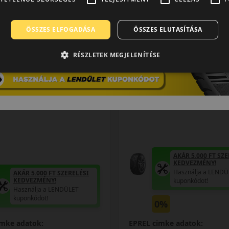
ÖSSZES ELFOGADÁSA
ÖSSZES ELUTASÍTÁSA
0 értékelés
RÉSZLETEK MEGJELENÍTÉSE
18 (99) V
225/55R18 (98) V
 Fit EQ+ XL
LK01 S Fit EQ+
 GUMI
NYÁRI GUMI
AKÁR 5.000 FT SZE
KEDVEZMÉNY!
Használja a LENDÜ
AKÁR 5.000 FT SZERELÉSI
KEDVEZMÉNY!
kuponkódot!
Használja a LENDÜLET
kuponkódot!
0%
imke adatok:
EPREL cimke adatok: