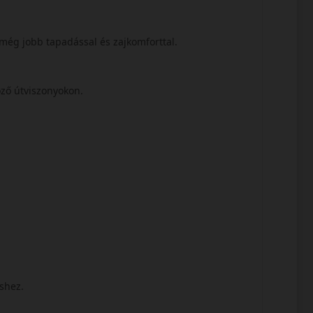
, még jobb tapadással és zajkomforttal.
böző útviszonyokon.
éshez.