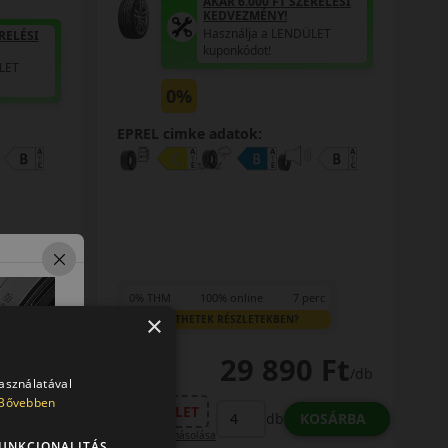
AKÁR 6.000 FT SZERELÉSI
KEDVEZMÉNY!
Használja a LENDÜLET
RELÉSI
kuponkódot!
LET
0%
EPREL cimke adatok:
0% THM
100% online
7 perc
 Ft
/db
×
FIZETHETEK RÉSZLETEKBEN?
29 890 Ft
OSÁRBA
/db
használatával
Bővebben
LENDÜLET
KOSÁRBA
db
Kuponkód másolása
UNKCIONALITÁS