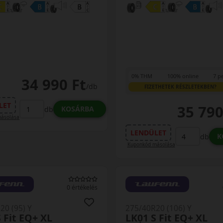
0% THM
100% online
7 p
34 990 Ft
/db
FIZETHETEK RÉSZLETEKBEN?
LET
35 790
KOSÁRBA
db
ásolása
LENDÜLET
K
db
Kuponkód másolása
0 értékelés
20 (95) Y
275/40R20 (106) Y
 Fit EQ+ XL
LK01 S Fit EQ+ XL