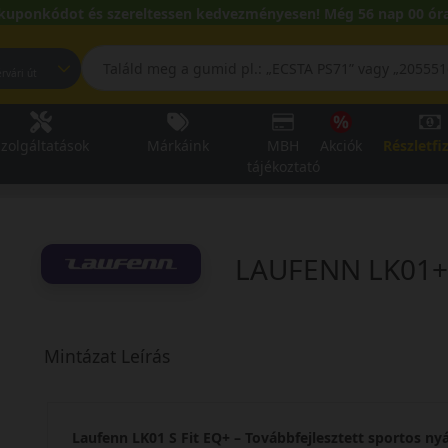
kuponkódot és szereltessen kedvezményesen! Még 56 nap 00 óra
pest, Fehérvári út
zolgáltatások
Márkáink
MBH
Akciók
Részletfi
tájékoztató
LAUFENN LK01+
Mintázat Leírás
Laufenn LK01 S Fit EQ+ – Továbbfejlesztett sportos ny