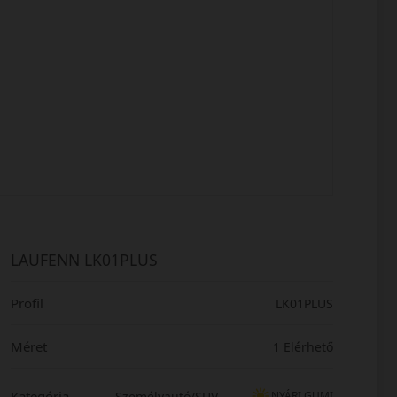
LAUFENN LK01PLUS
Profil
LK01PLUS
Méret
1 Elérhető
Kategória
Személyautó/SUV
NYÁRI GUMI