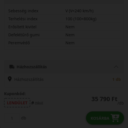
Sebesség index
V (V=240 km/h)
Terhelési index
100 (100=800kg)
Erősített kivitel
Nem
Defekttűrő gumi
Nem
Peremvédő
Nem
23555R18VLK01PL
Házhozszállítás
Házhozszállítás
1 db
Kuponkód:
35 790 Ft
LENDÜLET
/db
másol
db
KOSÁRBA