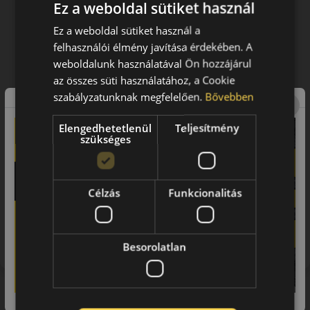
Ez a weboldal sütiket használ
Ez a weboldal sütiket használ a
felhasználói élmény javítása érdekében. A
weboldalunk használatával Ön hozzájárul
az összes süti használatához, a Cookie
szabályzatunknak megfelelően.
Bővebben
Elengedhetetlenül
Teljesítmény
szükséges
Célzás
Funkcionalitás
Figyelem a feltüntetett címke adatok tájékoztató
jellegűek. Előfordulhat, hogy még a korábbi EU-s címkével
ellátott abroncs kerül kiszállításra.
Besorolatlan
Hasonló termékek