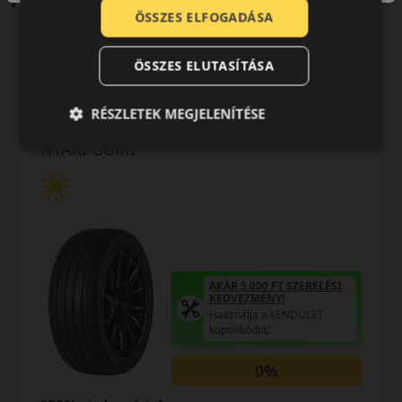
ÖSSZES ELFOGADÁSA
ÖSSZES ELUTASÍTÁSA
0 értékelés
RÉSZLETEK MEGJELENÍTÉSE
235/55R18 (104) V
Ultra ARZ 5 XL
NYÁRI GUMI
AKÁR 5.000 FT SZERELÉSI
KEDVEZMÉNY!
Használja a LENDÜLET
kuponkódot!
0%