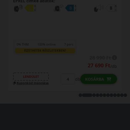
EPREL cimke adatok:
0% THM
100% online
7 perc
FIZETHETEK RÉSZLETEKBEN?
28 990 Ft
27 690 Ft
/db
LENDÜLET
db
KOSÁRBA
Kuponkód másolása