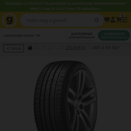
Használja a LENDÜLET kuponkódot és szereltessen kedvezményesen!
Még 53 nap 05 óra 31 perc 30 másodperc.
0
AUTÓSZERVIZ
GUMISZERVIZ
LEGKÖZELEBBI SZERVIZ
IDŐPONTFOGLALÁS
IDŐPONTFOGLALÁS
235/55R18
LK01 S Fit EQ+
Vissza