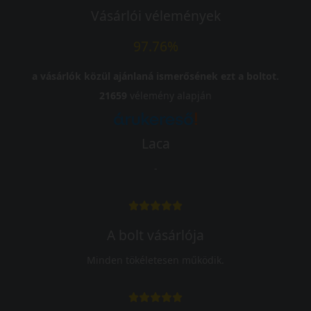
Vásárlói vélemények
97.76%
a vásárlók közül ajánlaná ismerősének ezt a boltot.
21659
vélemény alapján
Laca
-
A bolt vásárlója
Minden tökéletesen működik.