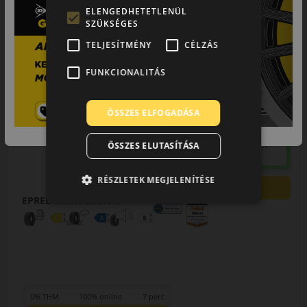
ELENGEDHETETLENÜL
SZÜKSÉGES
TELJESÍTMÉNY
CÉLZÁS
FUNKCIONALITÁS
205/40R17 (84) W
Cinturato
Allseason SF3 XL
NÉGYÉVSZAKOS GUMI
ÖSSZES ELFOGADÁSA
AKÁR 6.000 FT
SZERELÉSI
KEDVEZMÉNY!
Használja a LENDÜLET
ÖSSZES ELUTASÍTÁSA
kuponkódot!
RÉSZLETEK MEGJELENÍTÉSE
0%
EPREL cimke adatok:
0% THM
100% online
7 perc