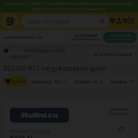
Használja a LENDÜLET kuponkódot és szereltessen kedvezményesen!
Még 55 nap 19 óra 15 perc 47 másodperc.
0
AUTÓSZERVIZ
GUMISZERVIZ
LEGKÖZELEBBI SZERVIZ
IDŐPONTFOGLALÁS
IDŐPONTFOGLALÁS
Négyévszakos gumi
205/40R17
205/40 R17 négyévszakos gumi
Szűrők
Szélesség: 205
Oldalfal: 40
Átmérő: 17
0 értékelés
205/40R17 (84) W
RA03 XL