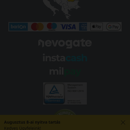
Augusztus 8-ai nyitva tartás
Kedves Ügyfeleink!