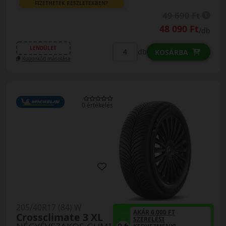
FIZETHETEK RÉSZLETEKBEN?
49 690 Ft
48 090 Ft
/db
LENDÜLET
db
KOSÁRBA
Kuponkód másolása
0 értékelés
205/40R17 (84) W
AKÁR 6.000 FT
Crossclimate 3 XL
SZERELÉSI