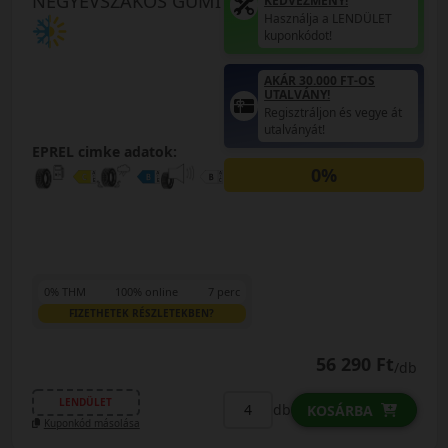
NÉGYÉVSZAKOS GUMI
KEDVEZMÉNY!
Használja a LENDÜLET
kuponkódot!
AKÁR 30.000 FT-OS
UTALVÁNY!
Regisztráljon és vegye át
utalványát!
EPREL cimke adatok:
0%
0% THM
100% online
7 perc
FIZETHETEK RÉSZLETEKBEN?
56 290 Ft
/db
LENDÜLET
db
KOSÁRBA
Kuponkód másolása