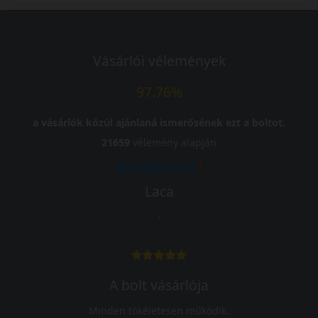
Vásárlói vélemények
97.76%
a vásárlók közül ajánlaná ismerősének ezt a boltot.
21659
vélemény alapján
Laca
-
A bolt vásárlója
Minden tökéletesen működik.