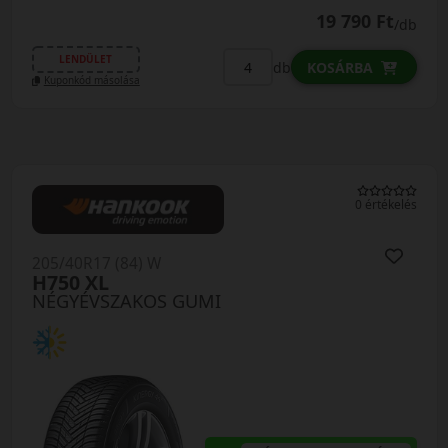
19 790 Ft
/db
LENDÜLET
db
KOSÁRBA
Kuponkód másolása
0 értékelés
205/40R17 (84) W
H750 XL
NÉGYÉVSZAKOS GUMI