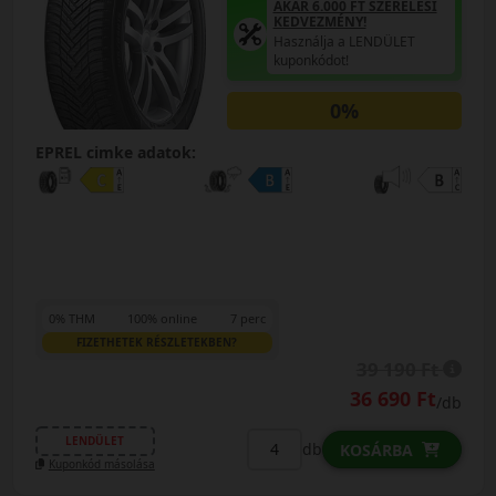
AKÁR 6.000 FT SZERELÉSI
KEDVEZMÉNY!
Használja a LENDÜLET
kuponkódot!
0%
EPREL cimke adatok:
0% THM
100% online
7 perc
FIZETHETEK RÉSZLETEKBEN?
39 190 Ft
36 690 Ft
/db
LENDÜLET
db
KOSÁRBA
Kuponkód másolása