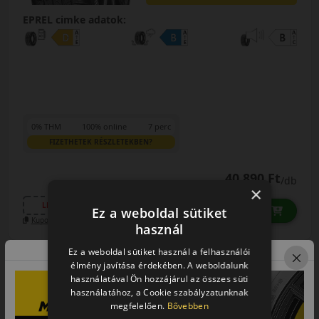
EPREL cimke adatok:
0% THM
100% online
7 perc
FIZETHETEK RÉSZLETEKBEN?
40 890 Ft
/db
×
LENDÜLET
db
KOSÁRBA
Ez a weboldal sütiket
Kuponkód másolása
használ
Ez a weboldal sütiket használ a felhasználói
élmény javítása érdekében. A weboldalunk
használatával Ön hozzájárul az összes süti
0 értékelés
használatához, a Cookie szabályzatunknak
megfelelően.
Bővebben