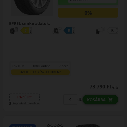
0%
EPREL cimke adatok:
0% THM
100% online
7 perc
FIZETHETEK RÉSZLETEKBEN?
73 790 Ft
/db
LENDÜLET
db
KOSÁRBA
Kuponkód másolása