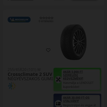
0 értékelés
255/45R20 (101) W
AKÁR 5.000 FT
Crossclimate 2 SUV
SZERELÉSI
NÉGYÉVSZAKOS GUMI
KEDVEZMÉNY!
Használja a LENDÜLET
kuponkódot!
AKÁR 30.000 FT-OS
UTALVÁNY!
Regisztráljon és vegye át