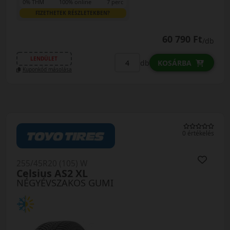
0% THM
100% online
7 perc
FIZETHETEK RÉSZLETEKBEN?
60 790 Ft
/db
LENDÜLET
db
KOSÁRBA
Kuponkód másolása
0 értékelés
255/45R20 (105) W
Celsius AS2 XL
NÉGYÉVSZAKOS GUMI