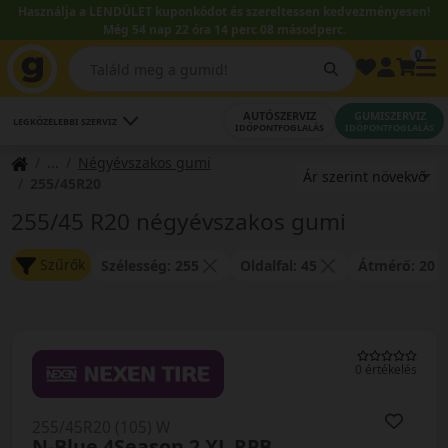
Használja a LENDÜLET kuponkódot és szereltessen kedvezményesen!
Még 54 nap 22 óra 14 perc 07 másodperc.
0
AUTÓSZERVIZ
GUMISZERVIZ
LEGKÖZELEBBI SZERVIZ
IDŐPONTFOGLALÁS
IDŐPONTFOGLALÁS
Négyévszakos gumi
255/45R20
255/45 R20 négyévszakos gumi
Szűrők
Szélesség: 255
Oldalfal: 45
Átmérő: 20
0 értékelés
255/45R20 (105) W
N-Blue 4Season 2 XL RPB