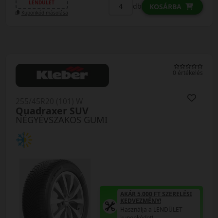
LENDÜLET
db
KOSÁRBA
Kuponkód másolása
0 értékelés
255/45R20 (101) W
Quadraxer SUV
NÉGYÉVSZAKOS GUMI
AKÁR 5.000 FT SZERELÉSI
KEDVEZMÉNY!
Használja a LENDÜLET
kuponkódot!