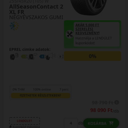
255/45R20 (105) W
AllSeasonContact 2
XL FR
NÉGYÉVSZAKOS GUMI
AKÁR 5.000 FT
SZERELÉSI
KEDVEZMÉNY!
Használja a LENDÜLET
kuponkódot!
EPREL cimke adatok:
0%
0% THM
100% online
7 perc
FIZETHETEK RÉSZLETEKBEN?
98 790 Ft
98 090 Ft
/db
LENDÜLET
db
KOSÁRBA
Kuponkód másolása