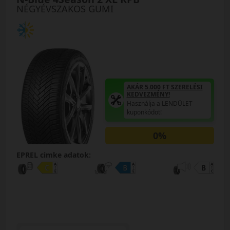
NÉGYÉVSZAKOS GUMI
AKÁR 5.000 FT SZERELÉSI
KEDVEZMÉNY!
Használja a LENDÜLET
kuponkódot!
0%
EPREL cimke adatok: