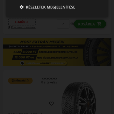
RÉSZLETEK MEGJELENÍTÉSE
87 290 Ft
/db
LENDÜLET
db
KOSÁRBA
Kuponkód másolása
0 értékelés