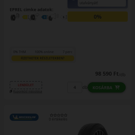
utalványát!
EPREL cimke adatok:
0%
0% THM
100% online
7 perc
FIZETHETEK RÉSZLETEKBEN?
98 590 Ft
/db
LENDÜLET
db
KOSÁRBA
Kuponkód másolása
0 értékelés