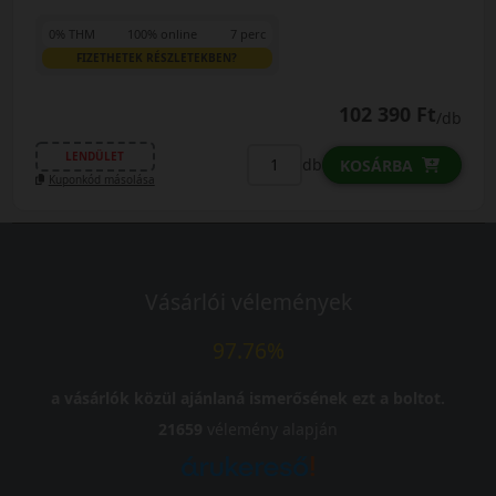
0% THM
100% online
7 perc
FIZETHETEK RÉSZLETEKBEN?
102 390 Ft
/db
LENDÜLET
db
KOSÁRBA
Kuponkód másolása
Vásárlói vélemények
97.76%
a vásárlók közül ajánlaná ismerősének ezt a boltot.
21659
vélemény alapján