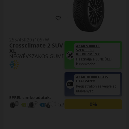
255/45R20 (105) W
Crossclimate 2 SUV
AKÁR 5.000 FT
XL
SZERELÉSI
KEDVEZMÉNY!
NÉGYÉVSZAKOS GUMI
Használja a LENDÜLET
kuponkódot!
AKÁR 30.000 FT-OS
UTALVÁNY!
Regisztráljon és vegye át
utalványát!
EPREL cimke adatok:
0%