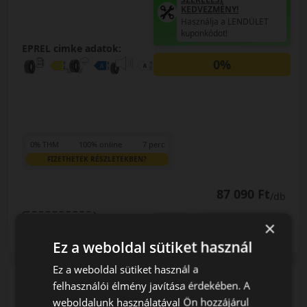
KEDVEZMÉNY!
Használja a LENDÜLET
kuponkódot!
EPREL cimke adatok:
0%
0% THM
100% online
7 perc
FIZETHETEK RÉSZLETEKBEN?
87 090 Ft
/db
LENDÜLET
×
db
KOSÁRBA
Kuponkód másolása
Ez a weboldal sütiket használ
Ez a weboldal sütiket használ a
felhasználói élmény javítása érdekében. A
0 értékelés
weboldalunk használatával Ön hozzájárul