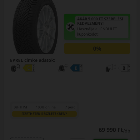
AKÁR 5.000 FT SZERELÉSI
KEDVEZMÉNY!
Használja a LENDÜLET
kuponkódot!
0%
EPREL cimke adatok:
0% THM
100% online
7 perc
FIZETHETEK RÉSZLETEKBEN?
69 990 Ft
/db