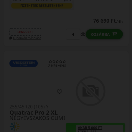
FIZETHETEK RÉSZLETEKBEN?
76 690 Ft
/db
LENDÜLET
db
KOSÁRBA
Kuponkód másolása
0 értékelés
255/45R20 (105) Y
Quatrac Pro 2 XL
NÉGYÉVSZAKOS GUMI
AKÁR 5.000 FT
SZERELÉSI