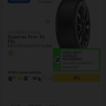
0 értékelés
255/45R20 (105) W
Quatrac Pro+ XL
FSL
NÉGYÉVSZAKOS GUMI
AKÁR 5.000 FT
SZERELÉSI
KEDVEZMÉNY!
Használja a LENDÜLET
kuponkódot!
EPREL cimke adatok:
0%
0% THM
100% online
7 perc