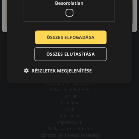
Besorolatlan
A bolt vásárlója
ÖSSZES ELFOGADÁSA
Minden tökéletesen működik.
ÖSSZES ELUTASÍTÁSA
RÉSZLETEK MEGJELENÍTÉSE
Impresszum
Adatvédelmi tájékoztató
Vásárlási feltételek
Karrier
Tudástár
GYIK
Kapcsolat
Impresszum
Elállás a szerződéstől
Szállítási és fizetési feltételek