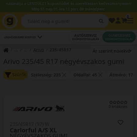
Használja a LENDÜLET kuponkódot és szereltessen kedvezményesen!
Még 55 nap 01 óra 13 perc 09 másodperc.
0
AUTÓSZERVIZ
GUMISZERVIZ
LEGKÖZELEBBI SZERVIZ
IDŐPONTFOGLALÁS
IDŐPONTFOGLALÁS
Arivo
235/45R17
Arivo 235/45 R17 négyévszakos gumi
Szűrők
Szélesség: 235
Oldalfal: 45
Átmérő: 17
0 értékelés
235/45R17 (97) W
Carlorful A/S XL
NÉGYÉVSZAKOS GUMI