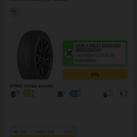
AKÁR 6.000 FT SZERELÉSI
KEDVEZMÉNY!
Használja a LENDÜLET
kuponkódot!
0%
EPREL cimke adatok:
0% THM
100% online
7 perc