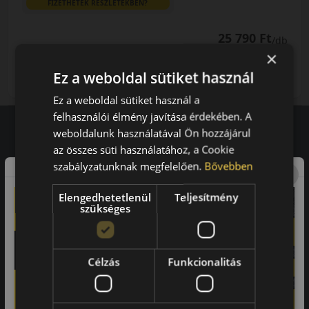
FIZETHETEK RÉSZLETEKBEN?
25 790 Ft
/db
×
LENDÜLET
db
KOSÁRBA
Ez a weboldal sütiket használ
Kuponkód másolása
Ez a weboldal sütiket használ a
felhasználói élmény javítása érdekében. A
weboldalunk használatával Ön hozzájárul
az összes süti használatához, a Cookie
Vásárlói vélemények
szabályzatunknak megfelelően.
Bővebben
97.76%
Elengedhetetlenül
Teljesítmény
szükséges
a vásárlók közül ajánlaná ismerősének ezt a boltot.
21659
vélemény alapján
Célzás
Funkcionalitás
Laca
-