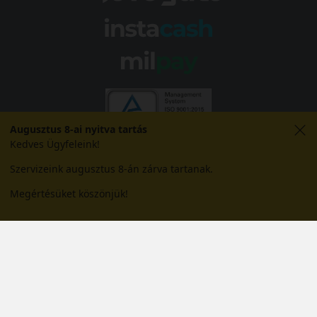
Augusztus 8-ai nyitva tartás
Kedves Ügyfeleink!
Szervizeink augusztus 8-án zárva tartanak.
Megértésüket köszönjük!
© 2026 Abroncs Kereskedőház Kft. | gumi.hu - Rendeléstől