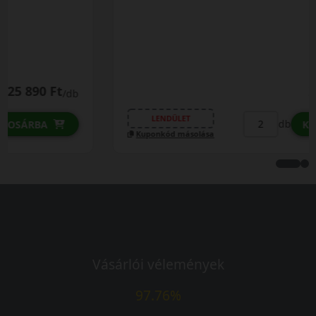
25 790 Ft
/db
LENDÜLET
db
KOSÁRBA
Kuponkód másolása
Vásárlói vélemények
97.76%