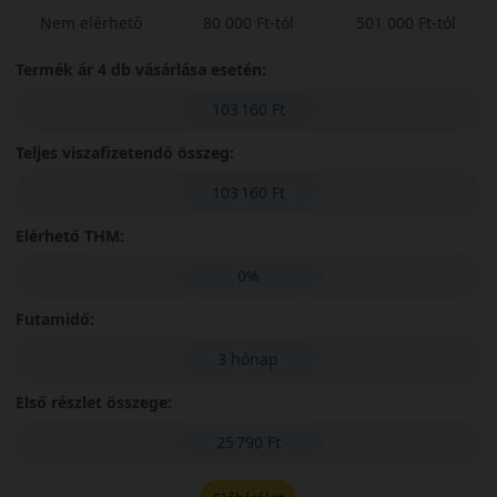
Nem elérhető
80 000 Ft-tól
501 000 Ft-tól
Termék ár 4 db vásárlása esetén:
103 160 Ft
Teljes viszafizetendő összeg:
103 160 Ft
Elérhető THM:
0%
Futamidő:
3 hónap
Első részlet összege:
25 790 Ft