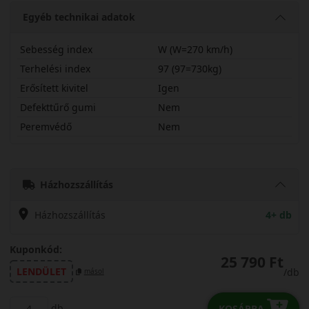
Egyéb technikai adatok
Sebesség index
W (W=270 km/h)
Terhelési index
97 (97=730kg)
Erősített kivitel
Igen
Defekttűrő gumi
Nem
Peremvédő
Nem
23545R17WCFASX
Házhozszállítás
Házhozszállítás
4+ db
Kuponkód:
25 790 Ft
LENDÜLET
/db
másol
db
KOSÁRBA