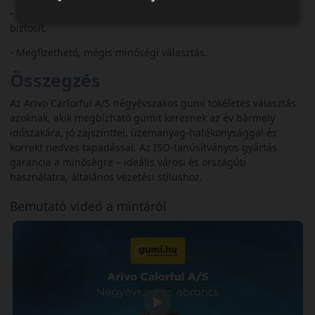
- Kiegyensúlyozott, minden évszakban stabil tapadást
biztosít.
- Megfizethető, mégis minőségi választás.
Összegzés
Az Arivo Carlorful A/S négyévszakos gumi tökéletes választás
azoknak, akik megbízható gumit keresnek az év bármely
időszakára, jó zajszinttel, üzemanyag-hatékonysággal és
korrekt nedves tapadással. Az ISO‑tanúsítványos gyártás
garancia a minőségre – ideális városi és országúti
használatra, általános vezetési stílushoz.
Bemutató videó a mintáról