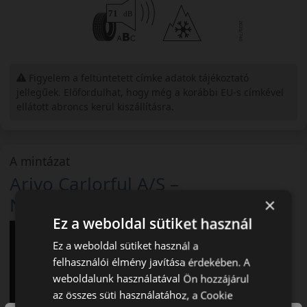
Figyelem a feltüntetett címke adatok tájékoztató
jellegűek. Előfordulhat, hogy még a korábbi EU-s címkével
ellátott abroncs kerül kiszállításra.
A mintázat
Arivo Carlorful A/S –
Négyévszakos gumiabroncs
×
Ez a weboldal sütiket használ
Ez a weboldal sütiket használ a
felhasználói élmény javítása érdekében. A
weboldalunk használatával Ön hozzájárul
az összes süti használatához, a Cookie