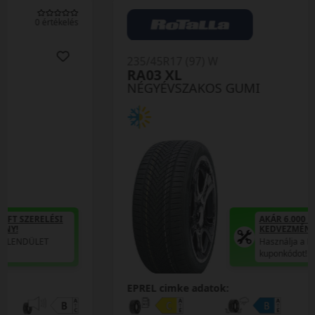
0 értékelés
235/45R17 (97) W
RA03 XL
NÉGYÉVSZAKOS GUMI
AKÁR 6.000 FT SZERELÉSI
KEDVEZMÉNY!
Használja a LENDÜLET
kuponkódot!
EPREL cimke adatok: