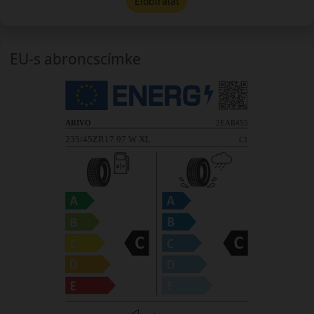
Előbírálat
EU-s abroncscímke