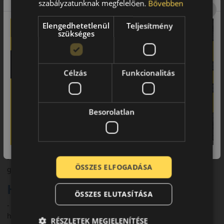
szabályzatunknak megfelelően.
Bővebben
Elengedhetetlenül
Teljesítmény
szükséges
Biztonság 4 évszakon át, megbízható ár-érték arány
Termékjellemzők
Célzás
Funkcionalitás
- Évszak: Négyévszakos – alkalmas az év minden időszakára,
tavasztól télig.
- Sebesség- (SI) és terhelésindex (LI): például 205/55 R16 94V
Besorolatlan
(V = 240 km/h, 94 = 670 kg).
- Zajszint: 71 dB, üzemanyag-hatékonyság és nedves tapadás
besorolása: B‑osztály.
- Minőségbiztosítás: ISO 9001 és ISO 16949 szabvány szerint
ÖSSZES ELFOGADÁSA
gyártva.
Használati ajánlás
ÖSSZES ELUTASÍTÁSA
- Ideális mindennapi személyautókhoz, családi és városi
használatra.
RÉSZLETEK MEGJELENÍTÉSE