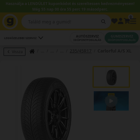
Használja a LENDÜLET kuponkódot és szereltessen kedvezményesen!
Még 55 nap 00 óra 55 perc 18 másodperc.
0
AUTÓSZERVIZ
GUMISZERVIZ
LEGKÖZELEBBI SZERVIZ
IDŐPONTFOGLALÁS
IDŐPONTFOGLALÁS
235/45R17
Carlorful A/S XL
Vissza