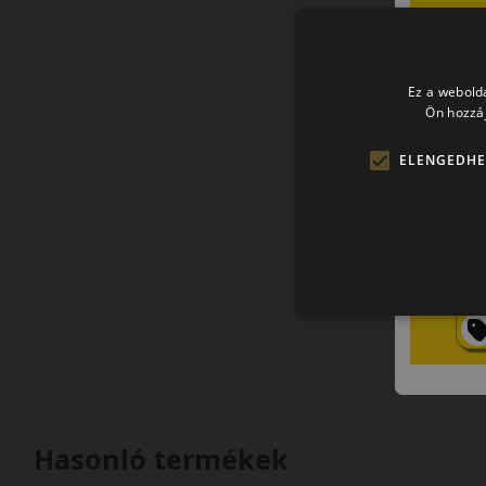
Ez a webolda
Ön hozzáj
ELENGEDHE
Hasonló termékek