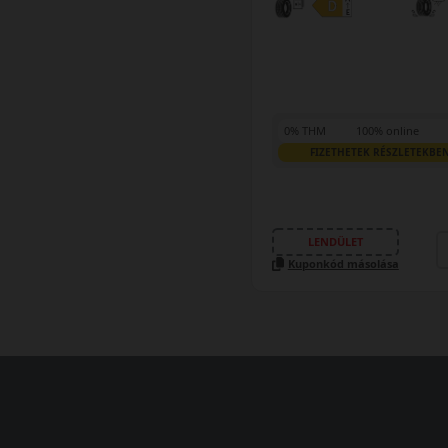
0% THM
100% online
FIZETHETEK RÉSZLETEKBE
LENDÜLET
Kuponkód másolása