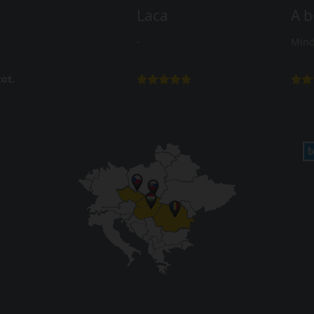
Laca
A b
-
Mind
ot.