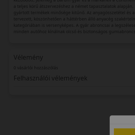
a teljes körű átszervezéshez a német tapasztalatok alapján.
gyártott termékek minősége kitűnő. Az anyagösszetétel és 
tervezett, köszönhetően a háttérben álló anyacég szakérte
kategóriában is versenyképes. A gyár abroncsai a legszélese
minden autóhoz kínálnak olcsó és biztonságos gumiabroncsot
Vélemény
0 vásárlói hozzászólás
Felhasználói vélemények