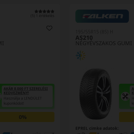
(5) 1 értékelés
195/55R15 (85) H
AS210
MI
NÉGYÉVSZAKOS GUMI
AKÁR 8.000 FT SZERELÉSI
A
KEDVEZMÉNY!
K
Használja a LENDÜLET
H
kuponkódot!
k
0%
EPREL cimke adatok: