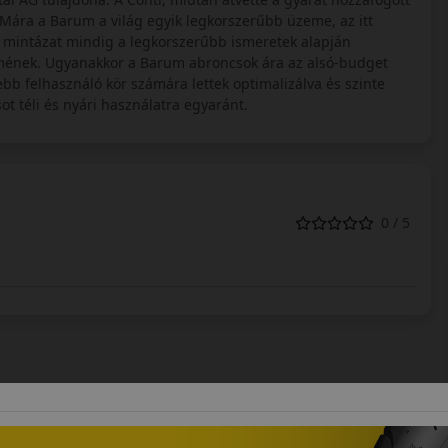
 Mára a Barum a világ egyik legkorszerűbb üzeme, az itt
a mintázat mindig a legkorszerűbb ismeretek alapján
lmének. Ugyanakkor a Barum abroncsok ára az alsó-budget
bb felhasználó kör számára lettek optimalizálva és szinte
 téli és nyári használatra egyaránt.
0 / 5