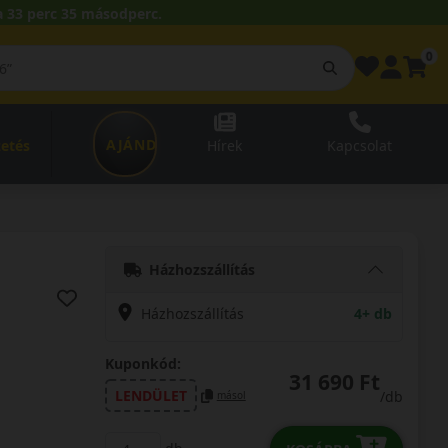
 33 perc 34 másodperc.
0
AJÁNDÉKUTALVÁNY
zetés
Hírek
Kapcsolat
Házhozszállítás
Házhozszállítás
4+ db
Kuponkód:
31 690 Ft
LENDÜLET
/db
másol