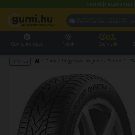
Használja a LENDÜLET 
Hol szeretné átvenni a termékeit?
Helyadatai alapján:
1119 Buda
Gumiabroncsok
Felnik
Szervizek
S
Gumi
Négyévszakos gumi
Barum
195
Vissza