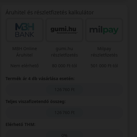
Áruhitel és részletfizetés kalkulátor
MBH Online
gumi.hu
Milpay
Áruhitel
részletfizetés
részletfizetés
Nem elérhető
80 000 Ft-tól
501 000 Ft-tól
Termék ár 4 db vásárlása esetén:
126 760 Ft
Teljes viszafizetendő összeg:
126 760 Ft
Elérhető THM:
0%