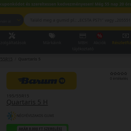
kuponkódot és szereltessen kedvezményesen! Még 55 nap 20 óra
pest, Fehérvári út
zolgáltatások
Márkáink
MBH
Akciók
Részletfi
tájékoztató
/55R15
Quartaris 5
0 értékelés
195/55R15
Quartaris 5 H
NÉGYÉVSZAKOS GUMI
AKÁR 8.000 FT SZERELÉSI