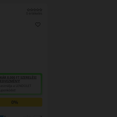
0 értékelés
KÁR 8.000 FT SZERELÉSI
EDVEZMÉNY!
asználja a LENDÜLET
uponkódot!
0%