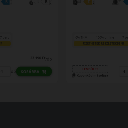
7 perc
0% THM
100% online
7 p
N?
FIZETHETEK RÉSZLETEKBEN?
23 190 Ft
/db
LENDÜLET
db
KOSÁRBA
Kuponkód másolása