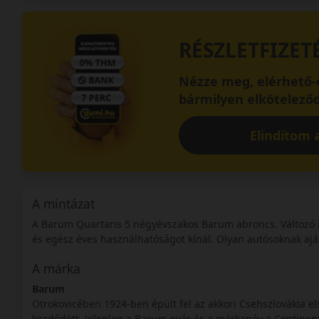
RÉSZLETFIZET
Nézze meg, elérhető-e
bármilyen elköteleződ
Elindítom a
A mintázat
A Barum Quartaris 5 négyévszakos Barum abroncs. Változó id
és egész éves használhatóságot kínál. Olyan autósoknak ajá
A márka
Barum
Otrokovicében 1924-ben épült fel az akkori Csehszlovákia 
kezdődött. Jelenleg a Barum gyár és a márkanév a Continenta