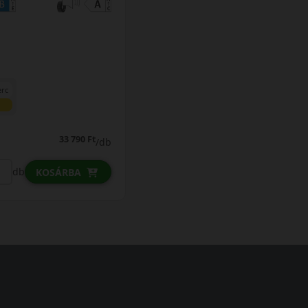
erc
33 790 Ft
/db
db
KOSÁRBA