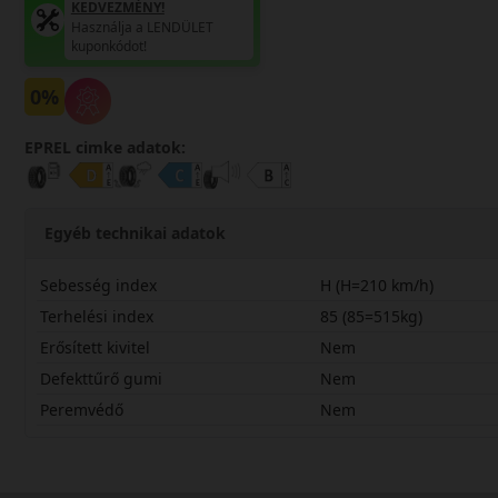
KEDVEZMÉNY!
Használja a LENDÜLET
kuponkódot!
0%
EPREL cimke adatok:
Egyéb technikai adatok
Sebesség index
H (H=210 km/h)
Terhelési index
85 (85=515kg)
Erősített kivitel
Nem
Defekttűrő gumi
Nem
Peremvédő
Nem
19555R15HQRT5