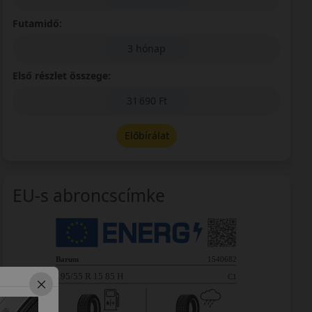
Futamidő:
3 hónap
Első részlet összege:
31 690 Ft
Előbírálat
EU-s abroncscímke