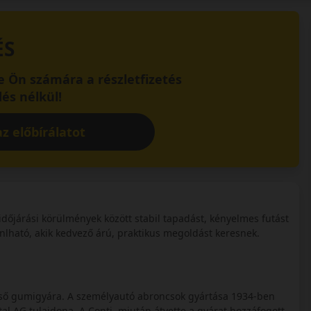
ÉS
 Ön számára a részletfizetés
és nélkül!
z előbírálatot
őjárási körülmények között stabil tapadást, kényelmes futást
nlható, akik kedvező árú, praktikus megoldást keresnek.
első gumigyára. A személyautó abroncsok gyártása 1934-ben
l AG tulajdona. A Conti, miután átvette a gyárat hozzáfogott