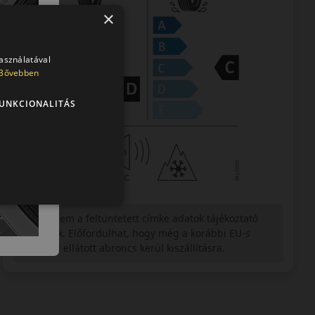
×
használatával
Bővebben
UNKCIONALITÁS
Figyelem a feltüntetett címke adatok tájékoztató
jellegűek. Előfordulhat, hogy még a korábbi EU-s
címkével ellátott abroncs kerül kiszállításra.