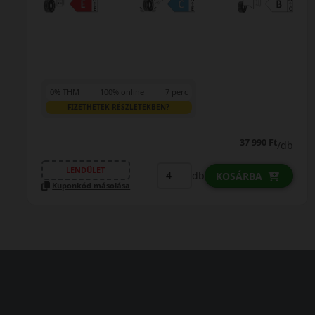
0% THM
100% online
7 perc
FIZETHETEK RÉSZLETEKBEN?
37 990 Ft
/db
LENDÜLET
db
KOSÁRBA
Kuponkód másolása