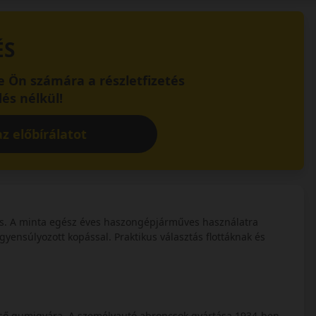
ÉS
 Ön számára a részletfizetés
és nélkül!
z előbírálatot
s. A minta egész éves haszongépjárműves használatra
gyensúlyozott kopással. Praktikus választás flottáknak és
első gumigyára. A személyautó abroncsok gyártása 1934-ben