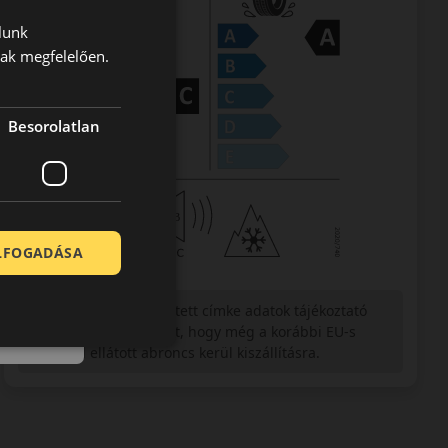
lunk
nak megfelelően.
Besorolatlan
ELFOGADÁSA
Figyelem a feltüntetett címke adatok tájékoztató
jellegűek. Előfordulhat, hogy még a korábbi EU-s
címkével ellátott abroncs kerül kiszállításra.