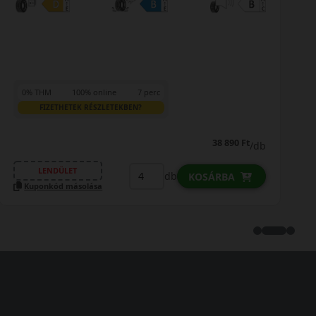
0% THM
100% online
7 perc
FIZETHETEK RÉSZLETEKBEN?
38 890 Ft
/db
LENDÜLET
db
KOSÁRBA
Kuponkód másolása