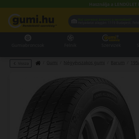
Használja a LENDÜLET 
Hol szeretné átvenni a termékeit?
Helyadatai alapján:
1119 Buda
Gumiabroncsok
Felnik
Szervizek
S
Gumi
Négyévszakos gumi
Barum
195
Vissza