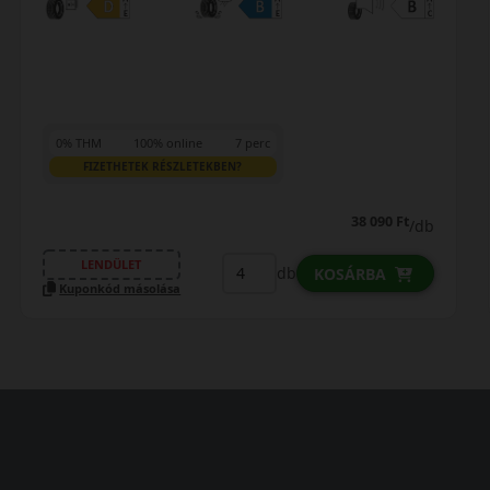
0% THM
100% online
7 perc
FIZETHETEK RÉSZLETEKBEN?
38 090 Ft
/db
LENDÜLET
db
KOSÁRBA
Kuponkód másolása