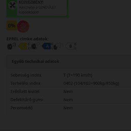
KEDVEZMÉNY!
Használja a LENDÜLET
kuponkódot!
0%
EPREL cimke adatok:
Egyéb technikai adatok
Sebesség index
T (T=190 km/h)
Terhelési index
0402 (104/102=900kg/850kg)
Erősített kivitel
Nem
Defekttűrő gumi
Nem
Peremvédő
Nem
19565R16CTVANAS