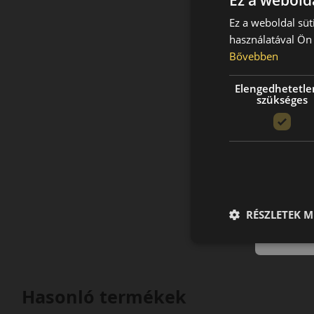
Ez a webolda
Ez a weboldal süt
használatával Ön 
Bővebben
Elengedhetetle
szükséges
RÉSZLETEK M
Hasonló termékek