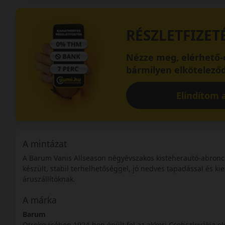
RÉSZLETFIZET
Nézze meg, elérhető-e
bármilyen elköteleződ
Elindítom a
A mintázat
A Barum Vanis Allseason négyévszakos kisteherautó-abronc
készült, stabil terhelhetőséggel, jó nedves tapadással és kie
áruszállítóknak.
A márka
Barum
Otrokovicében 1924-ben épült fel az akkori Csehszlovákia 