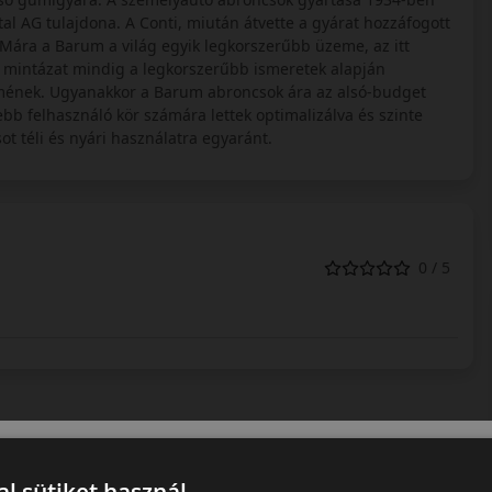
l AG tulajdona. A Conti, miután átvette a gyárat hozzáfogott
 Mára a Barum a világ egyik legkorszerűbb üzeme, az itt
a mintázat mindig a legkorszerűbb ismeretek alapján
lmének. Ugyanakkor a Barum abroncsok ára az alsó-budget
bb felhasználó kör számára lettek optimalizálva és szinte
 téli és nyári használatra egyaránt.
0 / 5