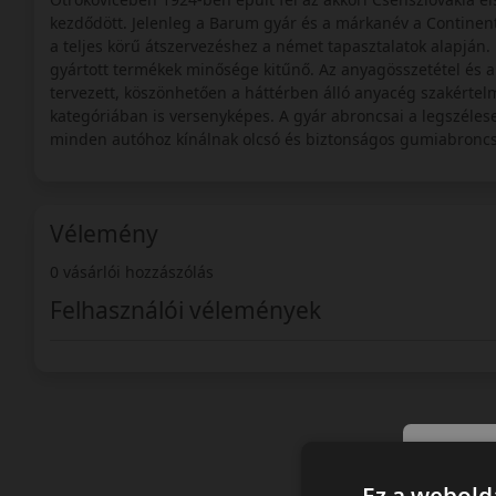
kezdődött. Jelenleg a Barum gyár és a márkanév a Continenta
a teljes körű átszervezéshez a német tapasztalatok alapján.
gyártott termékek minősége kitűnő. Az anyagösszetétel és 
tervezett, köszönhetően a háttérben álló anyacég szakérte
kategóriában is versenyképes. A gyár abroncsai a legszélese
minden autóhoz kínálnak olcsó és biztonságos gumiabroncsot
Vélemény
0 vásárlói hozzászólás
Felhasználói vélemények