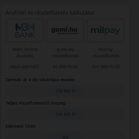
Áruhitel és részletfizetés kalkulátor
MBH Online
gumi.hu
Milpay
Áruhitel
részletfizetés
részletfizetés
Nem elérhető
80 000 Ft-tól
501 000 Ft-tól
Termék ár 4 db vásárlása esetén:
156 360 Ft
Teljes viszafizetendő összeg:
156 360 Ft
Elérhető THM:
0%