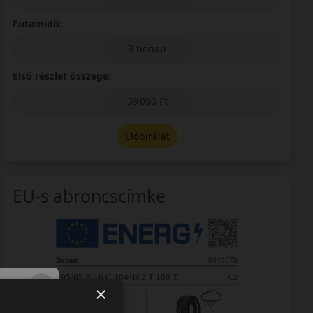
Futamidő:
3 hónap
Első részlet összege:
39 090 Ft
Előbírálat
EU-s abroncscímke
×