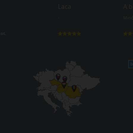
Laca
A b
-
Mind
ot.