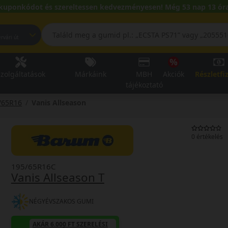
kuponkódot és szereltessen kedvezményesen! Még 53 nap 13 óra
pest, Fehérvári út
zolgáltatások
Márkáink
MBH
Akciók
Részletfi
tájékoztató
/65R16
Vanis Allseason
0 értékelés
195/65R16C
Vanis Allseason T
NÉGYÉVSZAKOS GUMI
AKÁR 6.000 FT SZERELÉSI