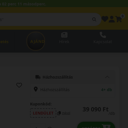
 02 perc 10 másodperc.
0
AJÁNDÉKUTALVÁNY
zetés
Hírek
Kapcsolat
Házhozszállítás
Házhozszállítás
4+ db
Kuponkód:
39 090 Ft
LENDÜLET
/db
másol