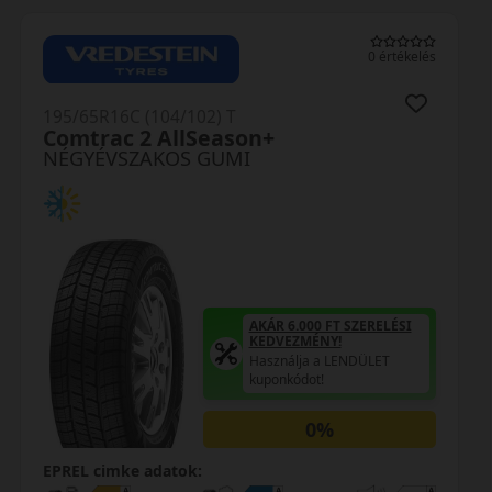
0 értékelés
195/65R16C (104/102) T
Comtrac 2 AllSeason+
NÉGYÉVSZAKOS GUMI
AKÁR 6.000 FT SZERELÉSI
KEDVEZMÉNY!
Használja a LENDÜLET
kuponkódot!
0%
EPREL cimke adatok: