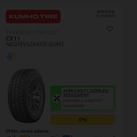
0 értékelés
195/65R16C (104/102) T
CX11
NÉGYÉVSZAKOS GUMI
AKÁR 6.000 FT SZERELÉSI
KEDVEZMÉNY!
Használja a LENDÜLET
kuponkódot!
0%
EPREL cimke adatok: