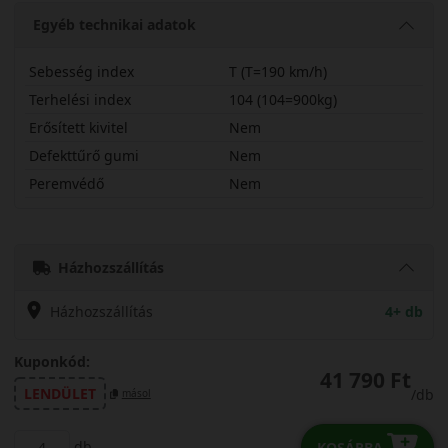
Egyéb technikai adatok
Sebesség index
T (T=190 km/h)
Terhelési index
104 (104=900kg)
Erősített kivitel
Nem
Defekttűrő gumi
Nem
Peremvédő
Nem
19565R16CTV11
Házhozszállítás
Házhozszállítás
4+ db
Kuponkód:
41 790 Ft
LENDÜLET
/db
másol
db
KOSÁRBA