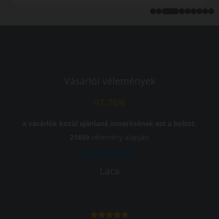
Vásárlói vélemények
97.76%
a vásárlók közül ajánlaná ismerősének ezt a boltot.
21659
vélemény alapján
Laca
-