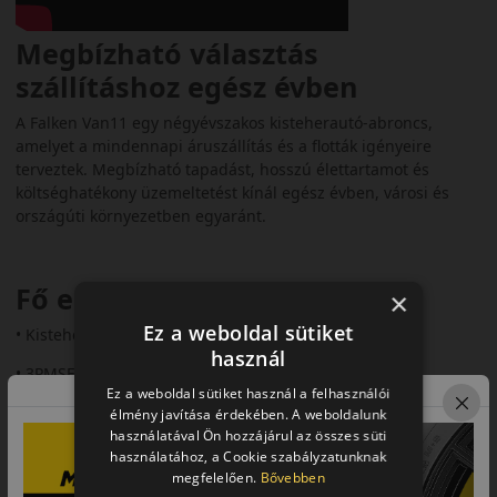
Megbízható választás
szállításhoz egész évben
A Falken Van11 egy négyévszakos kisteherautó-abroncs,
amelyet a mindennapi áruszállítás és a flották igényeire
terveztek. Megbízható tapadást, hosszú élettartamot és
költséghatékony üzemeltetést kínál egész évben, városi és
országúti környezetben egyaránt.
Fő előnyök röviden:
×
Ez a weboldal sütiket
• Kisteherautókhoz és furgonokhoz tervezve
használ
• 3PMSF és M+S minősítés
Ez a weboldal sütiket használ a felhasználói
• Jó aquaplaning elleni védelem
élmény javítása érdekében. A weboldalunk
használatával Ön hozzájárul az összes süti
• Hosszú futásteljesítmény
használatához, a Cookie szabályzatunknak
megfelelően.
Bővebben
• Megerősített oldalfalak a tartósságért