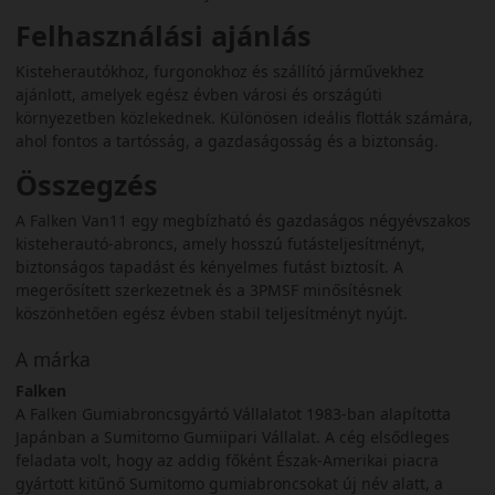
Felhasználási ajánlás
Kisteherautókhoz, furgonokhoz és szállító járművekhez
ajánlott, amelyek egész évben városi és országúti
környezetben közlekednek. Különösen ideális flották számára,
ahol fontos a tartósság, a gazdaságosság és a biztonság.
Összegzés
A Falken Van11 egy megbízható és gazdaságos négyévszakos
kisteherautó-abroncs, amely hosszú futásteljesítményt,
biztonságos tapadást és kényelmes futást biztosít. A
megerősített szerkezetnek és a 3PMSF minősítésnek
köszönhetően egész évben stabil teljesítményt nyújt.
A márka
Falken
A Falken Gumiabroncsgyártó Vállalatot 1983-ban alapította
Japánban a Sumitomo Gumiipari Vállalat. A cég elsődleges
feladata volt, hogy az addig főként Észak-Amerikai piacra
gyártott kitűnő Sumitomo gumiabroncsokat új név alatt, a