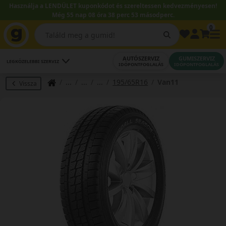
Használja a LENDÜLET kuponkódot és szereltessen kedvezményesen!
Még 55 nap 08 óra 38 perc 52 másodperc.
0
AUTÓSZERVIZ
GUMISZERVIZ
LEGKÖZELEBBI SZERVIZ
IDŐPONTFOGLALÁS
IDŐPONTFOGLALÁS
195/65R16
Van11
Vissza