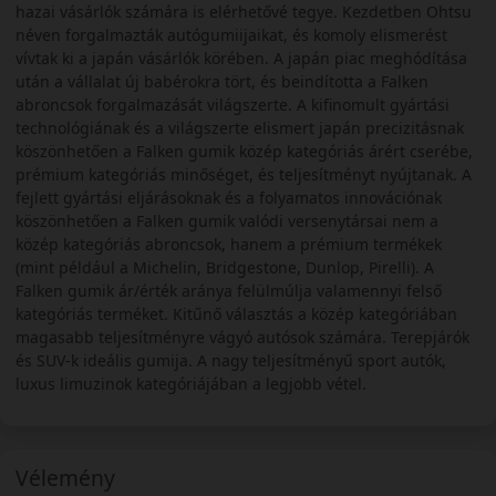
hazai vásárlók számára is elérhetővé tegye. Kezdetben Ohtsu
néven forgalmazták autógumiijaikat, és komoly elismerést
vívtak ki a japán vásárlók körében. A japán piac meghódítása
után a vállalat új babérokra tört, és beindította a Falken
abroncsok forgalmazását világszerte. A kifinomult gyártási
technológiának és a világszerte elismert japán precizitásnak
köszönhetően a Falken gumik közép kategóriás árért cserébe,
prémium kategóriás minőséget, és teljesítményt nyújtanak. A
fejlett gyártási eljárásoknak és a folyamatos innovációnak
köszönhetően a Falken gumik valódi versenytársai nem a
közép kategóriás abroncsok, hanem a prémium termékek
(mint például a Michelin, Bridgestone, Dunlop, Pirelli). A
Falken gumik ár/érték aránya felülmúlja valamennyi felső
kategóriás terméket. Kitűnő választás a közép kategóriában
magasabb teljesítményre vágyó autósok számára. Terepjárók
és SUV-k ideális gumija. A nagy teljesítményű sport autók,
luxus limuzinok kategóriájában a legjobb vétel.
Vélemény