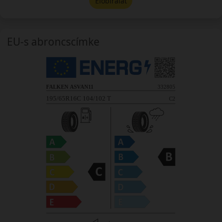
Előbírálat
EU-s abroncscímke