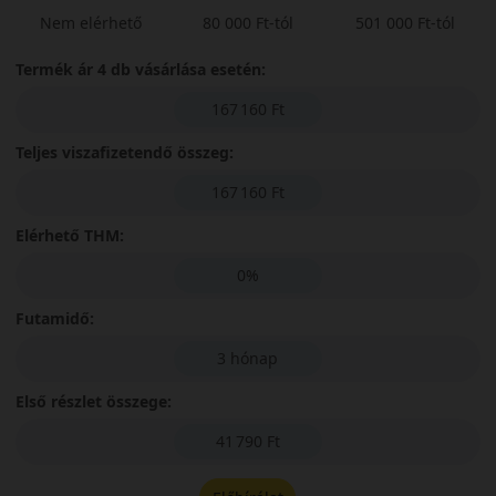
Nem elérhető
80 000 Ft-tól
501 000 Ft-tól
Termék ár 4 db vásárlása esetén:
167 160 Ft
Teljes viszafizetendő összeg:
167 160 Ft
Elérhető THM:
0%
Futamidő:
3 hónap
Első részlet összege:
41 790 Ft