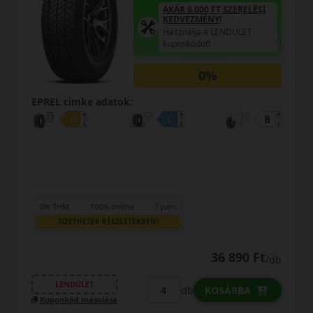
AKÁR 6.000 FT SZERELÉSI
KEDVEZMÉNY!
Használja a LENDÜLET
kuponkódot!
0%
EPREL cimke adatok:
0% THM
100% online
7 perc
FIZETHETEK RÉSZLETEKBEN?
36 890 Ft
/db
LENDÜLET
db
KOSÁRBA
Kuponkód másolása