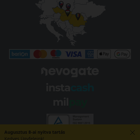
Augusztus 8-ai nyitva tartás
Kedves Ügyfeleink!