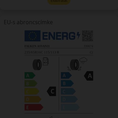
Előbírálat
EU-s abroncscímke