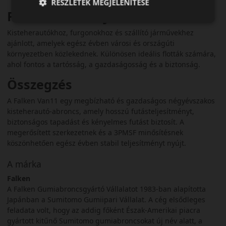
RÉSZLETEK MEGJELENÍTÉSE
Felhasználási ajánlás
Kisteherautókhoz, furgonokhoz és szállító járművekhez
ajánlott, amelyek egész évben városi és országúti
környezetben közlekednek. Különösen ideális flották számára,
ahol fontos a tartósság, a gazdaságosság és a biztonság.
Összegzés
A Falken Van11 egy megbízható és gazdaságos négyévszakos
kisteherautó-abroncs, amely hosszú futásteljesítményt,
biztonságos tapadást és kényelmes futást biztosít. A
megerősített szerkezetnek és a 3PMSF minősítésnek
köszönhetően egész évben stabil teljesítményt nyújt.
A márka
Falken
A Falken Gumiabroncsgyártó Vállalatot 1983-ban alapította
Japánban a Sumitomo Gumiipari Vállalat. A cég elsődleges
feladata volt, hogy az addig főként Észak-Amerikai piacra
gyártott kitűnő Sumitomo gumiabroncsokat új név alatt, a