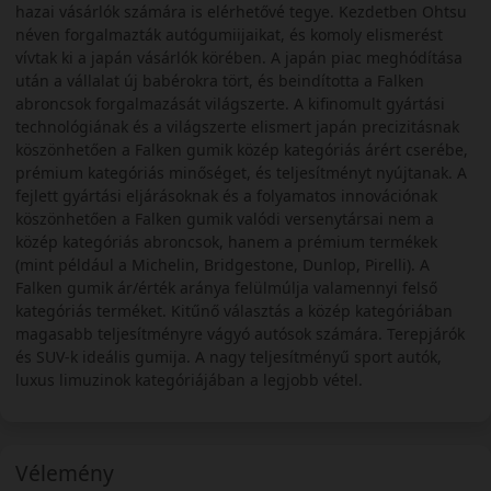
hazai vásárlók számára is elérhetővé tegye. Kezdetben Ohtsu
néven forgalmazták autógumiijaikat, és komoly elismerést
vívtak ki a japán vásárlók körében. A japán piac meghódítása
után a vállalat új babérokra tört, és beindította a Falken
abroncsok forgalmazását világszerte. A kifinomult gyártási
technológiának és a világszerte elismert japán precizitásnak
köszönhetően a Falken gumik közép kategóriás árért cserébe,
prémium kategóriás minőséget, és teljesítményt nyújtanak. A
fejlett gyártási eljárásoknak és a folyamatos innovációnak
köszönhetően a Falken gumik valódi versenytársai nem a
közép kategóriás abroncsok, hanem a prémium termékek
(mint például a Michelin, Bridgestone, Dunlop, Pirelli). A
Falken gumik ár/érték aránya felülmúlja valamennyi felső
kategóriás terméket. Kitűnő választás a közép kategóriában
magasabb teljesítményre vágyó autósok számára. Terepjárók
és SUV-k ideális gumija. A nagy teljesítményű sport autók,
luxus limuzinok kategóriájában a legjobb vétel.
Vélemény