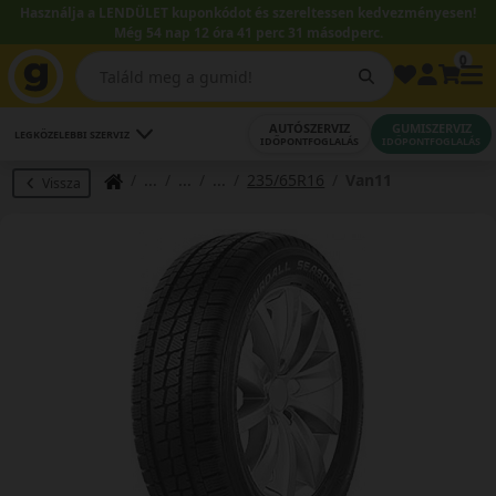
Használja a LENDÜLET kuponkódot és szereltessen kedvezményesen!
Még 54 nap 12 óra 41 perc 30 másodperc.
0
AUTÓSZERVIZ
GUMISZERVIZ
LEGKÖZELEBBI SZERVIZ
IDŐPONTFOGLALÁS
IDŐPONTFOGLALÁS
235/65R16
Van11
Vissza