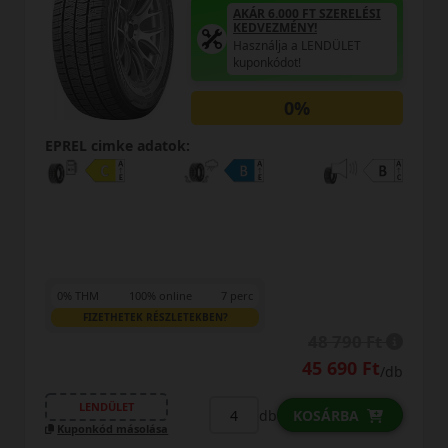
AKÁR 6.000 FT SZERELÉSI
KEDVEZMÉNY!
Használja a LENDÜLET
kuponkódot!
0%
EPREL cimke adatok:
0% THM
100% online
7 perc
FIZETHETEK RÉSZLETEKBEN?
48 790 Ft
45 690 Ft
/db
LENDÜLET
db
KOSÁRBA
Kuponkód másolása