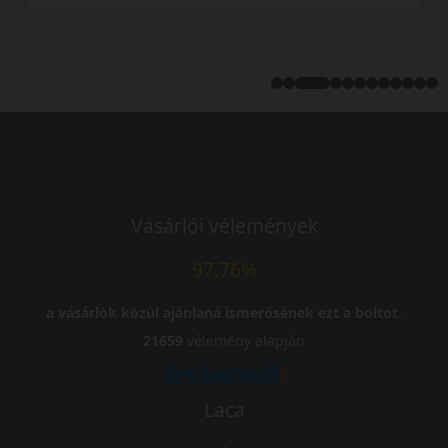
Vásárlói vélemények
97.76%
a vásárlók közül ajánlaná ismerősének ezt a boltot.
21659
vélemény alapján
Laca
-