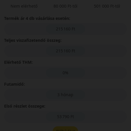
Nem elérhető
80 000 Ft-tól
501 000 Ft-tól
Termék ár 4 db vásárlása esetén:
215 160 Ft
Teljes viszafizetendő összeg:
215 160 Ft
Elérhető THM:
0%
Futamidő:
3 hónap
Első részlet összege:
53 790 Ft