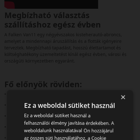
Megbízható választás
szállításhoz egész évben
A Falken Van11 egy négyévszakos kisteherautó-abroncs,
amelyet a mindennapi áruszállítás és a flották igényeire
terveztek. Megbízható tapadást, hosszú élettartamot és
költséghatékony üzemeltetést kínál egész évben, városi és
országúti környezetben egyaránt.
Fő előnyök röviden:
• Kisteherautókhoz és furgonokhoz tervezve
×
Ez a weboldal sütiket használ
• 3PMSF és M+S minősítés
Ez a weboldal sütiket használ a
• Jó aquaplaning elleni védelem
felhasználói élmény javítása érdekében. A
• Hosszú futásteljesítmény
weboldalunk használatával Ön hozzájárul
az összes süti használatához, a Cookie
• Megerősített oldalfalak a tartósságért