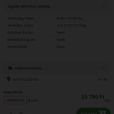
Egyéb technikai adatok
Sebesség index
R (R=170 km/h)
Terhelési index
115 (115=1215kg)
Erősített kivitel
Nem
Defekttűrő gumi
Nem
Peremvédő
Nem
23565R16CRVAN11
Házhozszállítás
Házhozszállítás
4+ db
Kuponkód:
53 790 Ft
LENDÜLET
/db
másol
db
KOSÁRBA