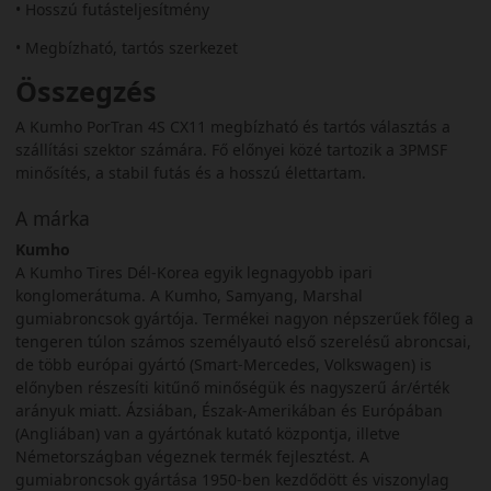
• Hosszú futásteljesítmény
• Megbízható, tartós szerkezet
Összegzés
A Kumho PorTran 4S CX11 megbízható és tartós választás a
szállítási szektor számára. Fő előnyei közé tartozik a 3PMSF
minősítés, a stabil futás és a hosszú élettartam.
A márka
Kumho
A Kumho Tires Dél-Korea egyik legnagyobb ipari
konglomerátuma. A Kumho, Samyang, Marshal
gumiabroncsok gyártója. Termékei nagyon népszerűek főleg a
tengeren túlon számos személyautó első szerelésű abroncsai,
de több európai gyártó (Smart-Mercedes, Volkswagen) is
előnyben részesíti kitűnő minőségük és nagyszerű ár/érték
arányuk miatt. Ázsiában, Észak-Amerikában és Európában
(Angliában) van a gyártónak kutató központja, illetve
Németországban végeznek termék fejlesztést. A
gumiabroncsok gyártása 1950-ben kezdődött és viszonylag