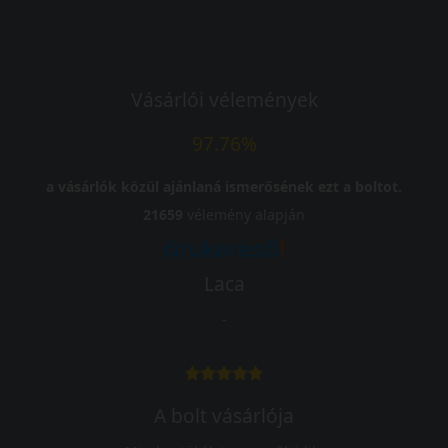
Vásárlói vélemények
97.76%
a vásárlók közül ajánlaná ismerősének ezt a boltot.
21659
vélemény alapján
Laca
-
A bolt vásárlója