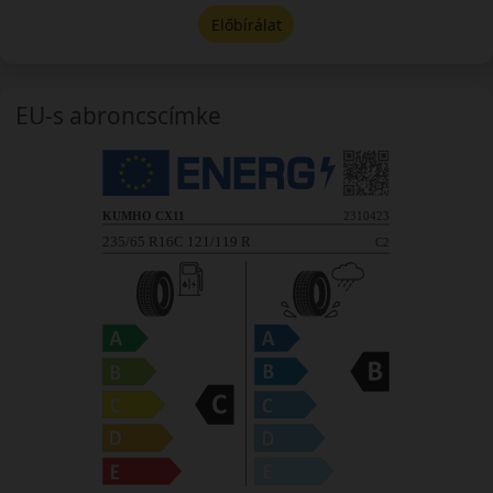
Előbírálat
EU-s abroncscímke