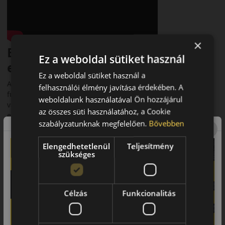
×
Bevezető – Szállításhoz tervezve
Ez a weboldal sütiket használ
egész évben
Ez a weboldal sütiket használ a
A Kumho PorTran 4S CX11 kifejezetten kisteherautókhoz és
felhasználói élmény javítása érdekében. A
furgonokhoz fejlesztett négyévszakos abroncs. Megbízható
weboldalunk használatával Ön hozzájárul
választás flották és áruszállítók számára, akiknek fontos az
az összes süti használatához, a Cookie
egész éves biztonság és gazdaságosság.
szabályzatunknak megfelelően.
Bővebben
Futófelület és tapadás
Elengedhetetlenül
Teljesítmény
A futófelület mintázata széles barázdákkal és lamellákkal
szükséges
rendelkezik, amelyek javítják a vízelvezetést és havas
tapadást. Az optimalizált gumikeverék stabilitást és hosszú
futásteljesítményt biztosít.
Célzás
Funkcionalitás
Biztonsági jellemzők
3PMSF és M+S minősítéssel rendelkezik, így téli körülmények