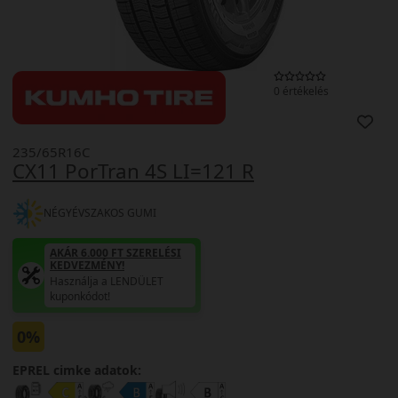
0 értékelés
235/65R16C
CX11 PorTran 4S LI=121 R
NÉGYÉVSZAKOS GUMI
AKÁR 6.000 FT SZERELÉSI
KEDVEZMÉNY!
Használja a LENDÜLET
kuponkódot!
0%
EPREL cimke adatok: