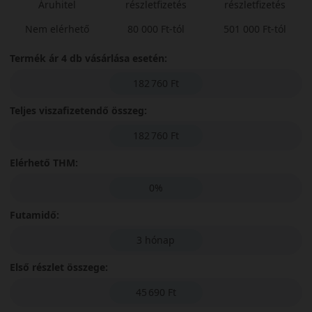
Áruhitel
részletfizetés
részletfizetés
Nem elérhető
80 000 Ft-tól
501 000 Ft-tól
Termék ár 4 db vásárlása esetén:
182 760 Ft
Teljes viszafizetendő összeg:
182 760 Ft
Elérhető THM:
0%
Futamidő:
3 hónap
Első részlet összege:
45 690 Ft