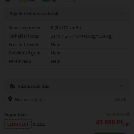
Egyéb technikai adatok
Sebesség index
R (R=170 km/h)
Terhelési index
2119 (121/119=1450kg/1360kg)
Erősített kivitel
Nem
Defekttűrő gumi
Nem
Peremvédő
Nem
23565R16CRCX11C
Házhozszállítás
Házhozszállítás
4+ db
48 790 Ft
Kuponkód:
45 690 Ft
LENDÜLET
/db
másol