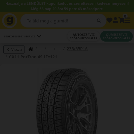
Használja a LENDÜLET kuponkódot és szereltessen kedvezményesen!
Még 53 nap 20 óra 59 perc 42 másodperc.
0
AUTÓSZERVIZ
GUMISZERVIZ
LEGKÖZELEBBI SZERVIZ
IDŐPONTFOGLALÁS
IDŐPONTFOGLALÁS
235/65R16
Vissza
CX11 PorTran 4S LI=121