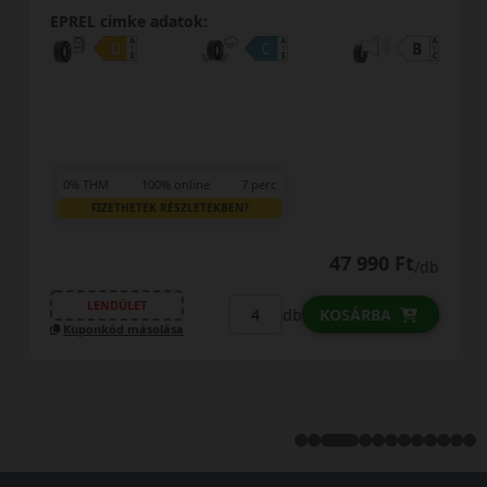
EPREL cimke adatok:
0% THM
100% online
7 perc
FIZETHETEK RÉSZLETEKBEN?
47 990 Ft
/db
LENDÜLET
db
KOSÁRBA
Kuponkód másolása