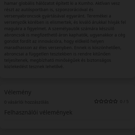
hamar globális hálózatot épített ki a Kumho. Aktívan vesz
részt az autósportban is, szponzorációval és
versenyabroncsok gyártásával egyaránt. Teremékei a
versenyzők körében is elismertek, és kiváló árukkal hívják fel
magukra a figyelmet. A személyautók számára készülő
abroncsok is megfizethető áron kaphatók, ugyanakkor a cég
gondot fordít az innovációra, hogy előkelő helyen
maradhasson az éles versenyben. Ennek is köszönhetően,
abroncsai a független tesztekben is rendre kitűnően
teljesítenek, megbízható minőségűek és biztonságos
közlekedést tesznek lehetővé.
Vélemény
0 / 5
0 vásárlói hozzászólás
Felhasználói vélemények