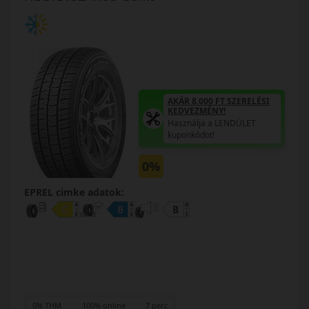
AKÁR 8.000 FT SZERELÉSI
KEDVEZMÉNY!
Használja a LENDÜLET
kuponkódot!
0%
EPREL cimke adatok:
0% THM
100% online
7 perc