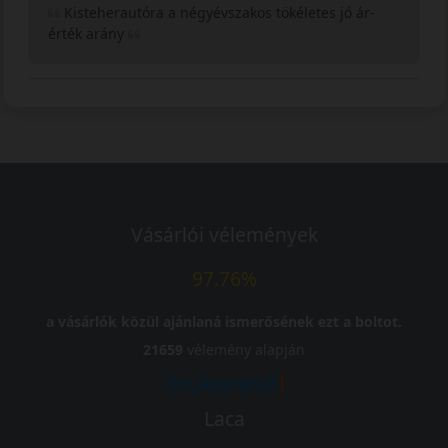
Kisteherautóra a négyévszakos tökéletes jó ár-
érték arány
Vásárlói vélemények
97.76%
a vásárlók közül ajánlaná ismerősének ezt a boltot.
21659
vélemény alapján
Laca