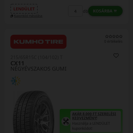
LENDÜLET
KOSÁRBA
db
Kuponkód másolása
0 értékelés
215/65R15C (104/102) T
CX11
NÉGYÉVSZAKOS GUMI
AKÁR 8.000 FT SZERELÉSI
KEDVEZMÉNY!
Használja a LENDÜLET
kuponkódot!