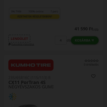
0% THM
100% online
7 perc
FIZETHETEK RÉSZLETEKBEN?
41 590 Ft
/db
LENDÜLET
KOSÁRBA
db
Kuponkód másolása
0 értékelés
235/65R16C (115/113) R
CX11 PorTran 4S
NÉGYÉVSZAKOS GUMI