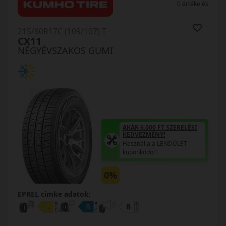
0 értékelés
215/60R17C (109/107) T
CX11
NÉGYÉVSZAKOS GUMI
AKÁR 6.000 FT SZERELÉSI
KEDVEZMÉNY!
Használja a LENDÜLET
kuponkódot!
0%
EPREL cimke adatok: