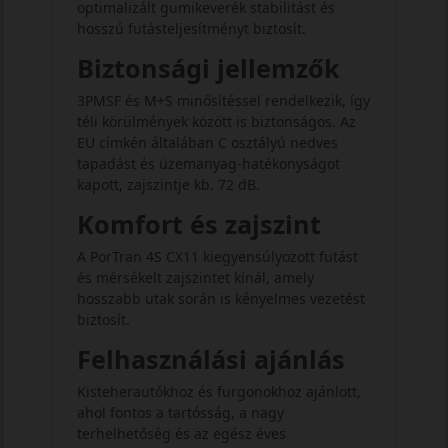
optimalizált gumikeverék stabilitást és
hosszú futásteljesítményt biztosít.
Biztonsági jellemzők
3PMSF és M+S minősítéssel rendelkezik, így
téli körülmények között is biztonságos. Az
EU címkén általában C osztályú nedves
tapadást és üzemanyag-hatékonyságot
kapott, zajszintje kb. 72 dB.
Komfort és zajszint
A PorTran 4S CX11 kiegyensúlyozott futást
és mérsékelt zajszintet kínál, amely
hosszabb utak során is kényelmes vezetést
biztosít.
Felhasználási ajánlás
Kisteherautókhoz és furgonokhoz ajánlott,
ahol fontos a tartósság, a nagy
terhelhetőség és az egész éves