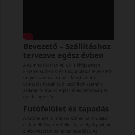
Bevezető – Szállításhoz
tervezve egész évben
A Kumho PorTran 4S CX11 kifejezetten
kisteherautókhoz és furgonokhoz fejlesztett
négyévszakos abroncs. Megbízható
választás flották és áruszállítók számára,
akiknek fontos az egész éves biztonság és
gazdaságosság.
Futófelület és tapadás
A futófelület mintázata széles barázdákkal
és lamellákkal rendelkezik, amelyek javítják
a vízelvezetést és havas tapadást. Az