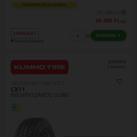
FIZETHETEK RÉSZLETEKBEN?
37 390 Ft
36 490 Ft
/db
LENDÜLET
KOSÁRBA
db
Kuponkód másolása
0 értékelés
195/65R16C (104/102) T
CX11
NÉGYÉVSZAKOS GUMI