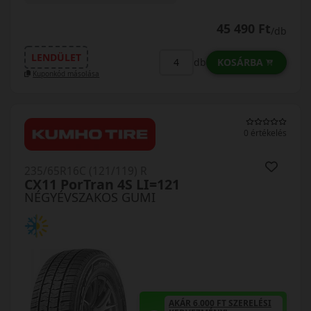
45 490 Ft
/db
LENDÜLET
KOSÁRBA
db
Kuponkód másolása
0 értékelés
235/65R16C (121/119) R
CX11 PorTran 4S LI=121
NÉGYÉVSZAKOS GUMI
AKÁR 6.000 FT SZERELÉSI