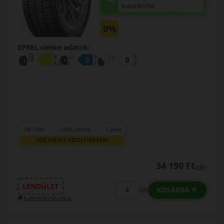
kuponkódot!
0%
EPREL cimke adatok:
0% THM
100% online
7 perc
FIZETHETEK RÉSZLETEKBEN?
34 190 Ft
/db
LENDÜLET
KOSÁRBA
db
Kuponkód másolása