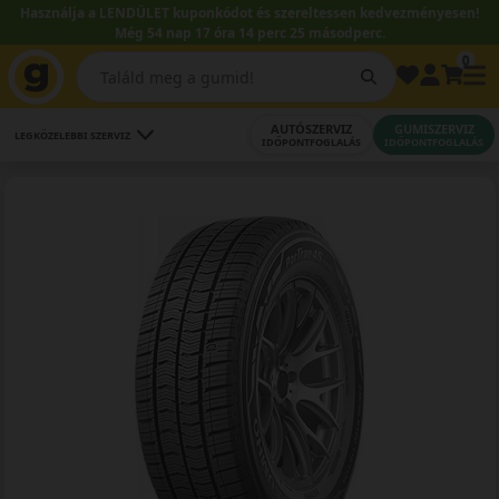
Használja a LENDÜLET kuponkódot és szereltessen kedvezményesen!
Még 54 nap 17 óra 14 perc 24 másodperc.
0
AUTÓSZERVIZ
GUMISZERVIZ
LEGKÖZELEBBI SZERVIZ
IDŐPONTFOGLALÁS
IDŐPONTFOGLALÁS