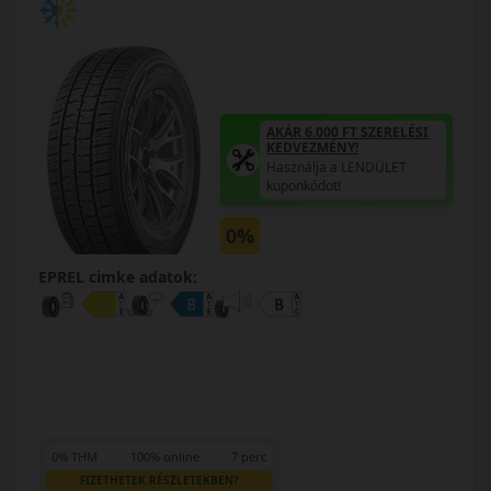
AKÁR 6.000 FT SZERELÉSI
KEDVEZMÉNY!
Használja a LENDÜLET
kuponkódot!
0%
EPREL cimke adatok:
0% THM
100% online
7 perc
FIZETHETEK RÉSZLETEKBEN?