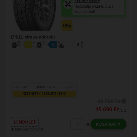
KEDVEZMÉNY!
Használja a LENDÜLET
kuponkódot!
0%
EPREL cimke adatok:
0% THM
100% online
7 perc
FIZETHETEK RÉSZLETEKBEN?
48 790 Ft
45 690 Ft
/db
LENDÜLET
KOSÁRBA
db
Kuponkód másolása