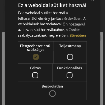
Kuponkód másolása
Ez a weboldal sütiket használ
Ez a weboldal sütiket használ a
felhasználói élmény javítása érdekében. A
0 értékelés
weboldalunk használatával Ön hozzájárul
az összes süti használatához, a Cookie
215/60R16C (103/101) T
szabályzatunknak megfelelően.
Bővebben
CX11 Portran 4S
NÉGYÉVSZAKOS GUMI
Elengedhetetlenül
Teljesítmény
szükséges
Célzás
Funkcionalitás
AKÁR 6.000 FT SZERELÉSI
KEDVEZMÉNY!
Használja a LENDÜLET
Besorolatlan
kuponkódot!
0%