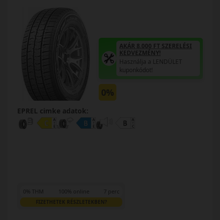
AKÁR 8.000 FT SZERELÉSI
KEDVEZMÉNY!
Használja a LENDÜLET
kuponkódot!
0%
EPREL cimke adatok:
0% THM
100% online
7 perc
FIZETHETEK RÉSZLETEKBEN?