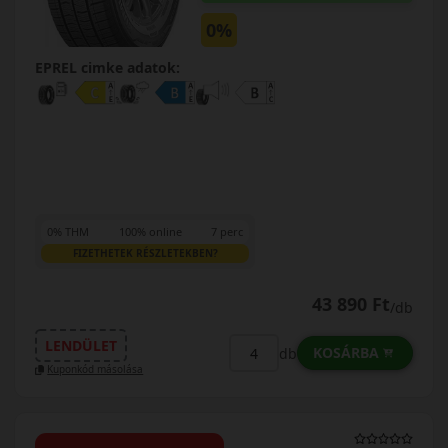
0%
EPREL cimke adatok:
0% THM
100% online
7 perc
FIZETHETEK RÉSZLETEKBEN?
43 890 Ft
/db
LENDÜLET
KOSÁRBA
db
Kuponkód másolása