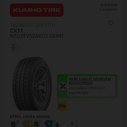
0 értékelés
195/60R16C (99/97) H
CX11
NÉGYÉVSZAKOS GUMI
AKÁR 6.000 FT SZERELÉSI
KEDVEZMÉNY!
Használja a LENDÜLET
kuponkódot!
0%
EPREL cimke adatok: