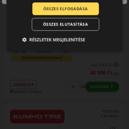
EPREL cimke adatok:
ÖSSZES ELFOGADÁSA
ÖSSZES ELUTASÍTÁSA
RÉSZLETEK MEGJELENÍTÉSE
0% THM
100% online
7 perc
FIZETHETEK RÉSZLETEKBEN?
40 990 Ft
40 590 Ft
/db
LENDÜLET
KOSÁRBA
db
Kuponkód másolása
0 értékelés