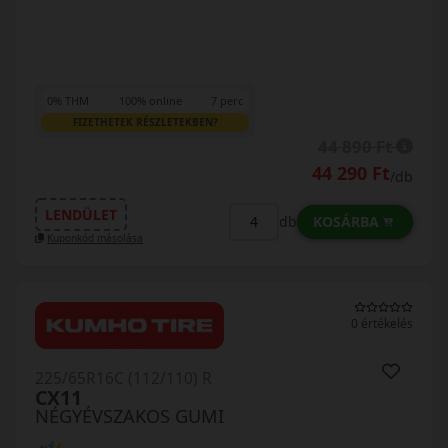
0% THM
100% online
7 perc
FIZETHETEK RÉSZLETEKBEN?
44 890 Ft
44 290 Ft
/db
LENDÜLET
KOSÁRBA
db
Kuponkód másolása
0 értékelés
225/65R16C (112/110) R
CX11
NÉGYÉVSZAKOS GUMI