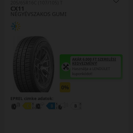
205/65R16C (107/105) T
CX11
NÉGYÉVSZAKOS GUMI
AKÁR 6.000 FT SZERELÉSI
KEDVEZMÉNY!
Használja a LENDÜLET
kuponkódot!
0%
EPREL cimke adatok: