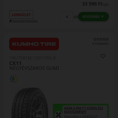
33 590 Ft
/db
LENDÜLET
KOSÁRBA
db
Kuponkód másolása
0 értékelés
195/75R16C (107/105) R
CX11
NÉGYÉVSZAKOS GUMI
AKÁR 6.000 FT SZERELÉSI
KEDVEZMÉNY!
Használja a LENDÜLET