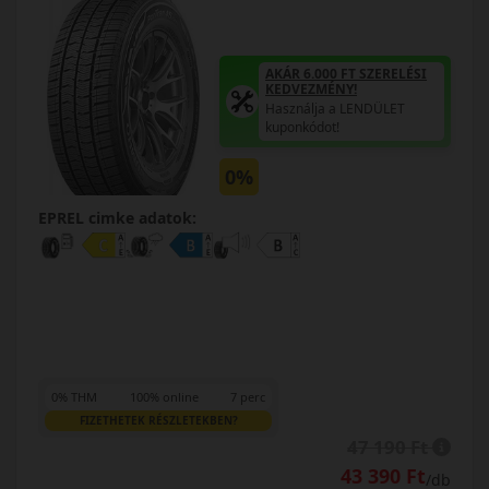
AKÁR 6.000 FT SZERELÉSI
KEDVEZMÉNY!
Használja a LENDÜLET
kuponkódot!
0%
EPREL cimke adatok:
0% THM
100% online
7 perc
FIZETHETEK RÉSZLETEKBEN?
47 190 Ft
43 390 Ft
/db