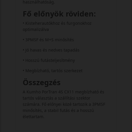
használhatóság.
Fő előnyök röviden:
• Kisteherautókhoz és furgonokhoz
optimalizálva
• 3PMSF és M+S minősítés
• Jó havas és nedves tapadás
• Hosszú futásteljesítmény
• Megbízható, tartós szerkezet
Összegzés
A Kumho PorTran 4S CX11 megbízható és
tartós választás a szállítási szektor
számára. Fő előnyei közé tartozik a 3PMSF
minősítés, a stabil futás és a hosszú
élettartam.