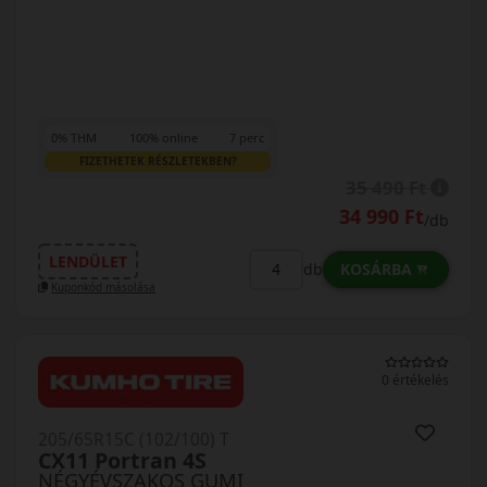
0% THM
100% online
7 perc
FIZETHETEK RÉSZLETEKBEN?
35 490 Ft
34 990 Ft
/db
LENDÜLET
KOSÁRBA
db
Kuponkód másolása
0 értékelés
205/65R15C (102/100) T
CX11 Portran 4S
NÉGYÉVSZAKOS GUMI