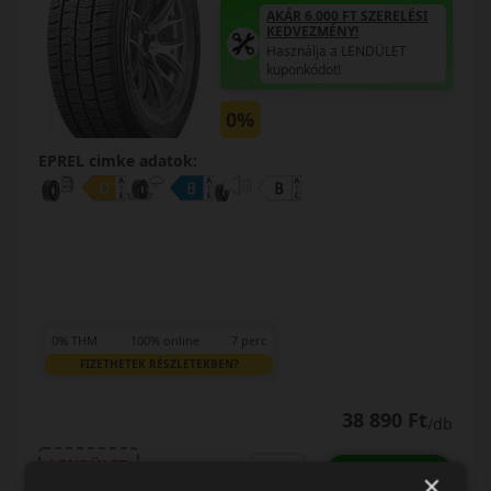
AKÁR 6.000 FT SZERELÉSI
KEDVEZMÉNY!
Használja a LENDÜLET
kuponkódot!
0%
EPREL cimke adatok:
0% THM
100% online
7 perc
FIZETHETEK RÉSZLETEKBEN?
38 890 Ft
/db
LENDÜLET
KOSÁRBA
db
×