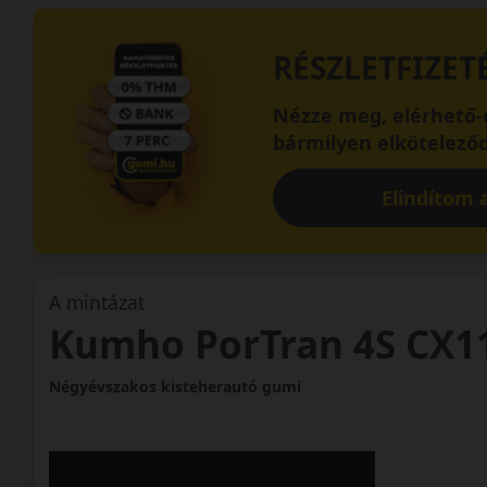
RÉSZLETFIZET
Nézze meg, elérhető-e
bármilyen elköteleződ
Elindítom a
A mintázat
Kumho PorTran 4S CX1
Négyévszakos kisteherautó gumi