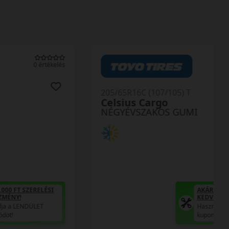
0 értékelés
205/65R16C (107/105) T
Celsius Cargo
NÉGYÉVSZAKOS GUMI
AKÁR 6.000 FT SZERELÉSI
KEDVEZMÉNY!
Használja a LENDÜLET
kuponkódot!