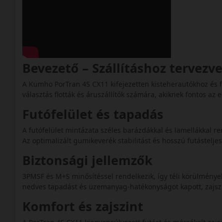
Bevezető – Szállításhoz tervezv
A Kumho PorTran 4S CX11 kifejezetten kisteherautókhoz és 
választás flották és áruszállítók számára, akiknek fontos a
Futófelület és tapadás
A futófelület mintázata széles barázdákkal és lamellákkal ren
Az optimalizált gumikeverék stabilitást és hosszú futásteljes
Biztonsági jellemzők
3PMSF és M+S minősítéssel rendelkezik, így téli körülmények
nedves tapadást és üzemanyag-hatékonyságot kapott, zajszi
Komfort és zajszint