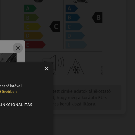
×
használatával
Figyelem a feltüntetett címke adatok tájékoztató
Bővebben
jellegűek. Előfordulhat, hogy még a korábbi EU-s
címkével ellátott abroncs kerül kiszállításra.
UNKCIONALITÁS