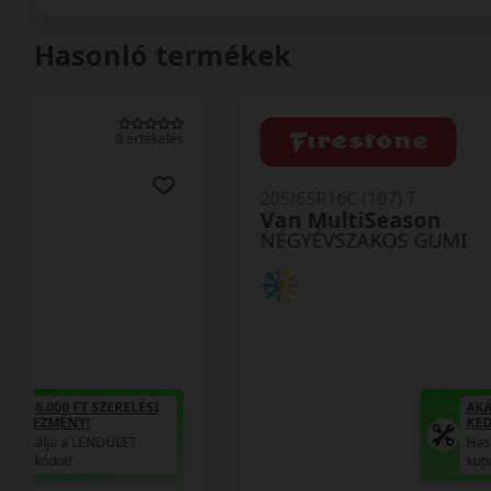
Hasonló termékek
0 értékelés
205/65R16C (107) T
Van MultiSeason
NÉGYÉVSZAKOS GUMI
AKÁR 6.000 FT SZERELÉSI
KEDVEZMÉNY!
Használja a LENDÜLET
kuponkódot!