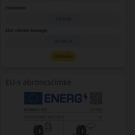
Futamidő:
3 hónap
Első részlet összege:
41 590 Ft
Előbírálat
EU-s abroncscímke