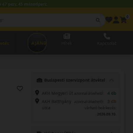
 47 perc 44 másodperc.
0
AJÁNDÉKUTALVÁNY
zetés
Hírek
Kapcsolat
Budapesti szervizpont átvétel
AKH Megyeri út
4 db
azonnal átvehető:
AKH Batthyány
2 db
azonnal átvehető:
utca
várható beérkezés:
2026.08.10.