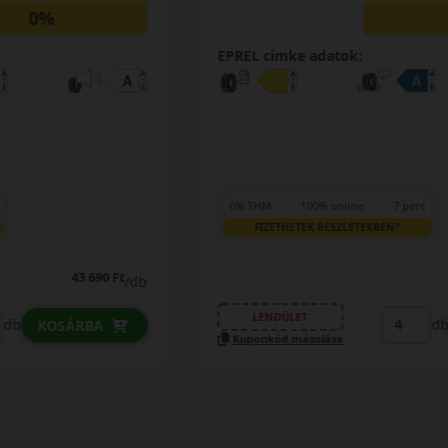
0%
EPREL cimke adatok:
0% THM
100% online
7 perc
FIZETHETEK RÉSZLETEKBEN?
44 590 Ft
/db
LENDÜLET
db
KOSÁRBA
Kuponkód másolása