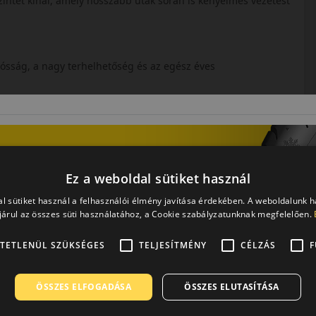
zintet kínál, amely hosszabb utak során is kényelmes vezetést
tósság, a nagy terhelhetőség és az egész éves
Ez a weboldal sütiket használ
l sütiket használ a felhasználói élmény javítása érdekében. A weboldalunk 
árul az összes süti használatához, a Cookie szabályzatunknak megfelelően.
TETLENÜL SZÜKSÉGES
TELJESÍTMÉNY
CÉLZÁS
F
állítási szektor számára. Fő előnyei közé tartozik a 3PMSF
ÖSSZES ELFOGADÁSA
ÖSSZES ELUTASÍTÁSA