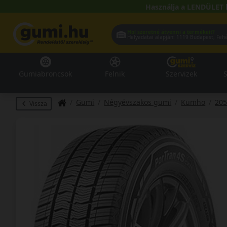
Használja a LENDÜLET 
Hol szeretné átvenni a termékeit?
Helyadatai alapján:
1119 Buda
Gumiabroncsok
Felnik
Szervizek
S
Gumi
Négyévszakos gumi
Kumho
205
Vissza