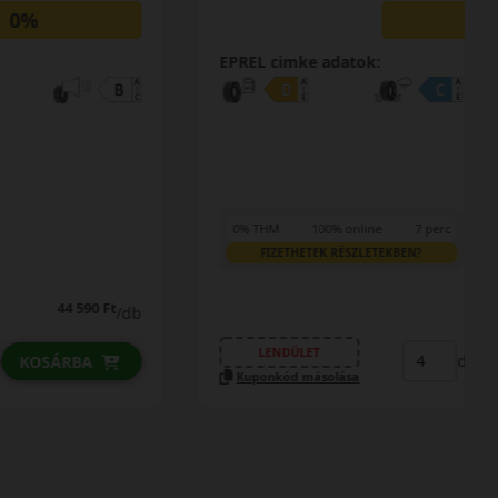
0%
EPREL cimke adatok:
0% THM
100% online
7 perc
FIZETHETEK RÉSZLETEKBEN?
44 690 Ft
/db
LENDÜLET
db
KOSÁRBA
Kuponkód másolása