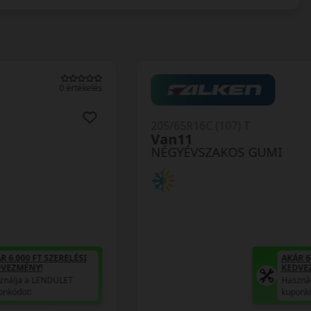
0 értékelés
205/65R16C (107) T
Van11
NÉGYÉVSZAKOS GUMI
AKÁR 6.000 FT SZERELÉSI
KEDVEZMÉNY!
Használja a LENDÜLET
kuponkódot!