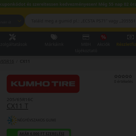
kuponkódot és szereltessen kedvezményesen! Még 55 nap 02 óra
pest, Fehérvári út
zolgáltatások
Márkáink
MBH
Akciók
Részletfi
tájékoztató
/65R16
CX11
0 értékelés
205/65R16C
CX11 T
NÉGYÉVSZAKOS GUMI
AKÁR 6.000 FT SZERELÉSI