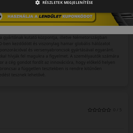
RÉSZLETEK MEGJELENÍTÉSE
rátuma. A Kumho, Samyang, Marshal gumiabroncsok gyártója.
 személyautó első szerelésű abroncsai, de több európai
kitűnő minőségük és nagyszerű ár/érték arányuk miatt.
 gyártónak kutató központja, illetve Németországban
0-ben kezdődött és viszonylag hamar globális hálózatot
szponzorációval és versenyabroncsok gyártásával egyaránt.
kkal hívják fel magukra a figyelmet. A személyautók számára
r a cég gondot fordít az innovációra, hogy előkelő helyen
roncsai a független tesztekben is rendre kitűnően
edést tesznek lehetővé.
0 / 5