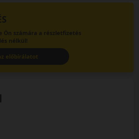
ÉS
 Ön számára a részletfizetés
és nélkül!
z előbírálatot
1