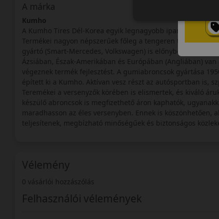
A márka
Kumho
A Kumho Tires Dél-Korea egyik legnagyobb ipari konglome
Termékei nagyon népszerűek főleg a tengeren túlon számos
gyártó (Smart-Mercedes, Volkswagen) is előnyben részesíti 
Ázsiában, Észak-Amerikában és Európában (Angliában) van a
végeznek termék fejlesztést. A gumiabroncsok gyártása 195
épített ki a Kumho. Aktívan vesz részt az autósportban is, 
Teremékei a versenyzők körében is elismertek, és kiváló áru
készülő abroncsok is megfizethető áron kaphatók, ugyanakko
maradhasson az éles versenyben. Ennek is köszönhetően, ab
teljesítenek, megbízható minőségűek és biztonságos közlek
Vélemény
0 vásárlói hozzászólás
Felhasználói vélemények