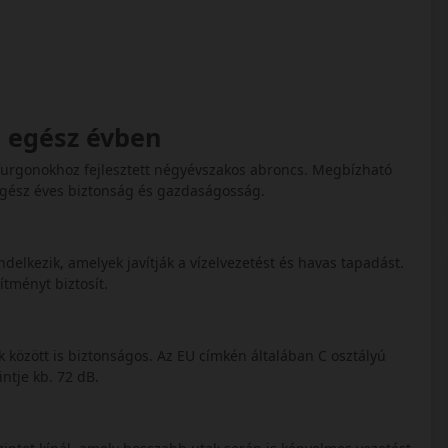
e egész évben
furgonokhoz fejlesztett négyévszakos abroncs. Megbízható
z egész éves biztonság és gazdaságosság.
delkezik, amelyek javítják a vízelvezetést és havas tapadást.
ítményt biztosít.
 között is biztonságos. Az EU címkén általában C osztályú
ntje kb. 72 dB.