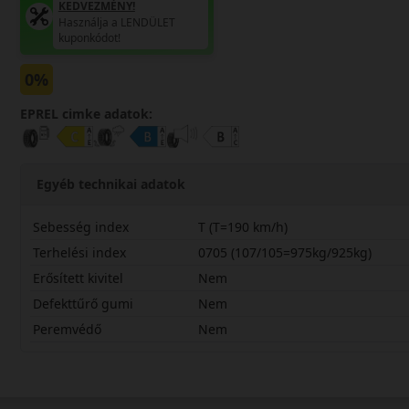
KEDVEZMÉNY!
Használja a LENDÜLET
kuponkódot!
0%
EPREL cimke adatok:
Egyéb technikai adatok
Sebesség index
T (T=190 km/h)
Terhelési index
0705 (107/105=975kg/925kg)
Erősített kivitel
Nem
Defekttűrő gumi
Nem
Peremvédő
Nem
20565R16CTCX11