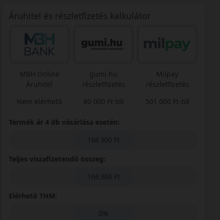
Áruhitel és részletfizetés kalkulátor
MBH Online
gumi.hu
Milpay
Áruhitel
részletfizetés
részletfizetés
Nem elérhető
80 000 Ft-tól
501 000 Ft-tól
Termék ár 4 db vásárlása esetén:
166 360 Ft
Teljes viszafizetendő összeg:
166 360 Ft
Elérhető THM:
0%