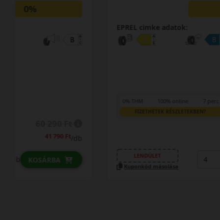
0%
EPREL cimke adatok:
0% THM
100% online
7 perc
FIZETHETEK RÉSZLETEKBEN?
43 690 Ft
/db
LENDÜLET
db
KOSÁRBA
Kuponkód másolása