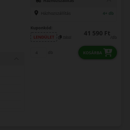
Házhozszállítás
Házhozszállítás
4+ db
Kuponkód:
41 590 Ft
LENDÜLET
/db
másol
db
KOSÁRBA