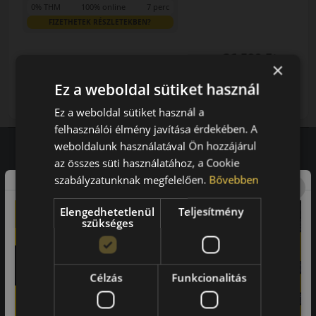
0% THM
100% online
7 perc
FIZETHETEK RÉSZLETEKBEN?
26 590 Ft
/db
×
Ez a weboldal sütiket használ
LENDÜLET
db
KOSÁRBA
Kuponkód másolása
Ez a weboldal sütiket használ a
felhasználói élmény javítása érdekében. A
weboldalunk használatával Ön hozzájárul
az összes süti használatához, a Cookie
Vásárlói vélemények
szabályzatunknak megfelelően.
Bővebben
97.76%
Elengedhetetlenül
Teljesítmény
szükséges
a vásárlók közül ajánlaná ismerősének ezt a boltot.
21659
vélemény alapján
Célzás
Funkcionalitás
Laca