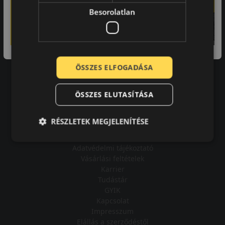
Besorolatlan
-
A bolt vásárlója
ÖSSZES ELFOGADÁSA
Minden tökéletesen működik.
ÖSSZES ELUTASÍTÁSA
RÉSZLETEK MEGJELENÍTÉSE
Impresszum
Adatvédelmi tájékoztató
Vásárlási feltételek
Karrier
Tudástár
GYIK
Kapcsolat
Impresszum
Elállás a szerződéstől