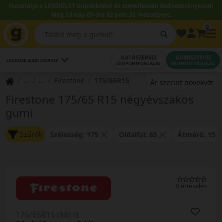
Használja a LENDÜLET kuponkódot és szereltessen kedvezményesen!
Még 53 nap 09 óra 32 perc 32 másodperc.
0
AUTÓSZERVIZ
GUMISZERVIZ
LEGKÖZELEBBI SZERVIZ
IDŐPONTFOGLALÁS
IDŐPONTFOGLALÁS
Firestone
175/65R15
Firestone 175/65 R15 négyévszakos
gumi
Szűrők
Szélesség: 175
Oldalfal: 65
Átmérő: 15
0 értékelés
175/65R15 (88) H