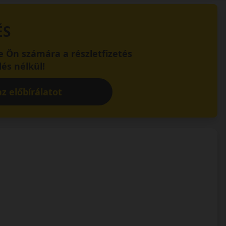
ÉS
 Ön számára a részletfizetés
és nélkül!
z előbírálatot