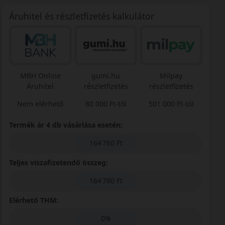
Áruhitel és részletfizetés kalkulátor
MBH Online
gumi.hu
Milpay
Áruhitel
részletfizetés
részletfizetés
Nem elérhető
80 000 Ft-tól
501 000 Ft-tól
Termék ár 4 db vásárlása esetén:
164 760 Ft
Teljes viszafizetendő összeg:
164 760 Ft
Elérhető THM:
0%