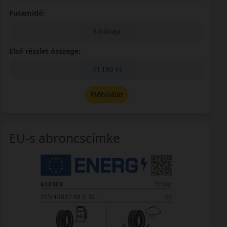
Futamidő:
3 hónap
Első részlet összege:
41 190 Ft
Előbírálat
EU-s abroncscímke