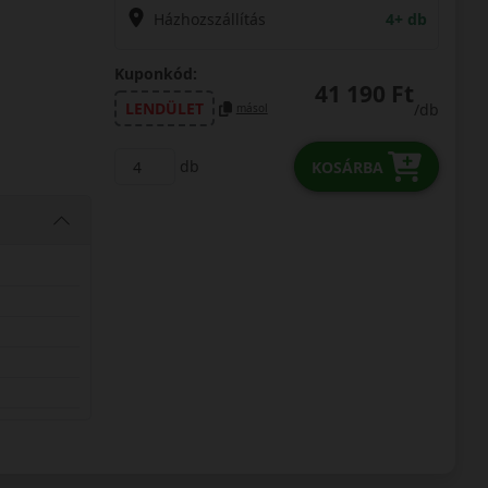
Házhozszállítás
4+ db
Kuponkód:
41 190 Ft
LENDÜLET
/db
másol
db
KOSÁRBA