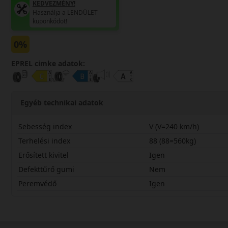
KEDVEZMÉNY!
Használja a LENDÜLET
kuponkódot!
0%
EPREL cimke adatok:
Egyéb technikai adatok
Sebesség index
V (V=240 km/h)
Terhelési index
88 (88=560kg)
Erősített kivitel
Igen
Defekttűrő gumi
Nem
Peremvédő
Igen
20545R17VQX3X