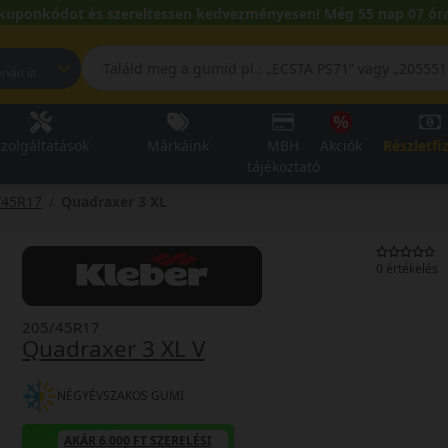
kuponkódot és szereltessen kedvezményesen! Még 55 nap 07 óra
pest, Fehérvári út
zolgáltatások
Márkáink
MBH
Akciók
Részletfi
tájékoztató
/45R17
Quadraxer 3 XL
0 értékelés
205/45R17
Quadraxer 3 XL V
NÉGYÉVSZAKOS GUMI
AKÁR 6.000 FT SZERELÉSI