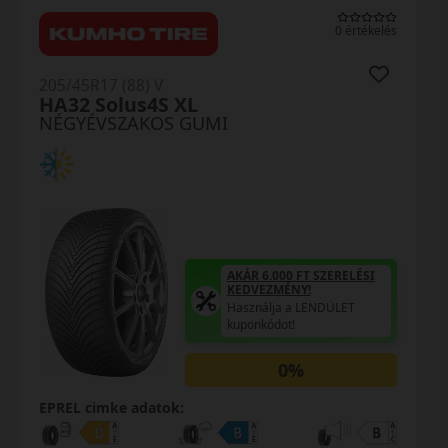
0 értékelés
205/45R17 (88) V
HA32 Solus4S XL
NÉGYÉVSZAKOS GUMI
AKÁR 6.000 FT SZERELÉSI
KEDVEZMÉNY!
Használja a LENDÜLET
kuponkódot!
0%
EPREL cimke adatok: