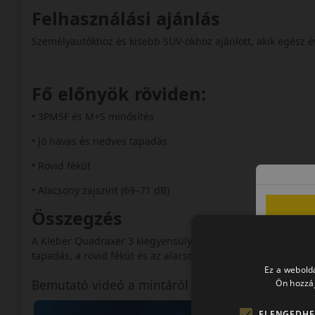
Felhasználási ajánlás
Személyautókhoz és kisebb SUV-okhoz ajánlott, akik egész 
Fő előnyök röviden:
• 3PMSF és M+S minősítés
• Jó havas és nedves tapadás
• Rövid fékút
• Alacsony zajszint (69–71 dB)
Összegzés
A Kleber Quadraxer 3 kiegyensúlyozott teljesítményt nyújt
tapadás, a rövid fékút és az alacsony zajszint.
Ez a webolda
Bemutató videó a mintáról
Ön hozzáj
ELENGEDHE