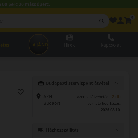
 00 perc 19 másodperc.
0
AJÁNDÉKUTALVÁNY
zetés
Hírek
Kapcsolat
Budapesti szervizpont átvétel
AKH
2 db
azonnal átvehető:
Budaörs
várható beérkezés:
2026.08.10.
Házhozszállítás