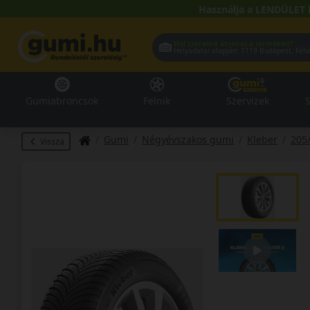
Használja a LENDÜLET 
Hol szeretné átvenni a termékeit?
Helyadatai alapján:
1119 Buda
Gumiabroncsok
Felnik
Szervizek
S
Gumi
Négyévszakos gumi
Kleber
205
Vissza