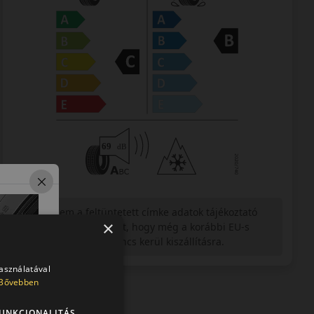
Figyelem a feltüntetett címke adatok tájékoztató
×
jellegűek. Előfordulhat, hogy még a korábbi EU-s
címkével ellátott abroncs kerül kiszállításra.
használatával
Bővebben
UNKCIONALITÁS