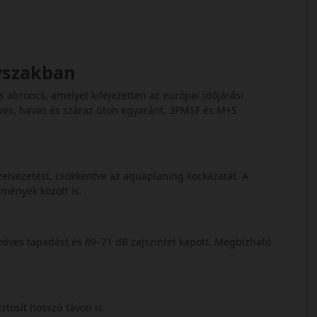
évszakban
abroncs, amelyet kifejezetten az európai időjárási
dves, havas és száraz úton egyaránt, 3PMSF és M+S
vízelvezetést, csökkentve az aquaplaning kockázatát. A
lmények között is.
nedves tapadást és 69–71 dB zajszintet kapott. Megbízható
ztosít hosszú távon is.