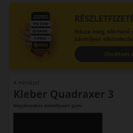
RÉSZLETFIZET
Nézze meg, elérhető-e
bármilyen elköteleződ
Elindítom a
A mintázat
Kleber Quadraxer 3
Négyévszakos személyautó gumi