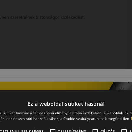
évben szeretnének biztonságos közlekedést.
 egész évben. Fő előnye a megbízható havas és nedves
Ez a weboldal sütiket használ
l sütiket használ a felhasználói élmény javítása érdekében. A weboldalunk 
árul az összes süti használatához, a Cookie szabályzatunknak megfelelően.
TETLENÜL SZÜKSÉGES
TELJESÍTMÉNY
CÉLZÁS
F