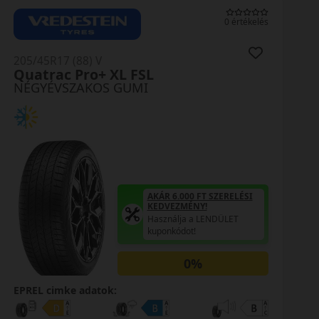
0 értékelés
205/45R17 (88) V
Quatrac Pro+ XL FSL
NÉGYÉVSZAKOS GUMI
AKÁR 6.000 FT SZERELÉSI
KEDVEZMÉNY!
Használja a LENDÜLET
kuponkódot!
0%
EPREL cimke adatok: