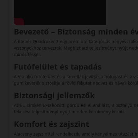
Bevezető – Biztonság minden 
A Kleber Quadraxer 3 egy prémium kategóriás négyévszakos 
viszonyokhoz terveztek. Megbízható teljesítményt nyújt ne
minősítéssel.
Futófelület és tapadás
A V-alakú futófelület és a lamellák javítják a hófogást és a 
gumikeverék biztosítja a rövid fékutat nedves és havas körü
Biztonsági jellemzők
Az EU címkén B–D közötti gördülési ellenállást, B osztályú 
fékezési teljesítményt nyújt minden körülmény között.
Komfort és zajszint
Alacsony zajszinttel rendelkezik, amely kényelmes utazást bi