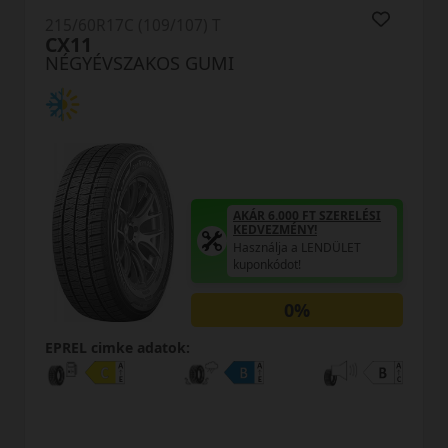
215/60R17C (109/107) T
21
CX11
N
NÉGYÉVSZAKOS GUMI
N
AKÁR 6.000 FT SZERELÉSI
KEDVEZMÉNY!
Használja a LENDÜLET
kuponkódot!
0%
EPREL cimke adatok:
EP