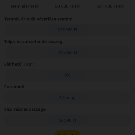
Nem elérhető
80 000 Ft-tól
501 000 Ft-tól
Termék ár 4 db vásárlása esetén:
226 360 Ft
Teljes viszafizetendő összeg:
226 360 Ft
Elérhető THM:
0%
Futamidő:
3 hónap
Első részlet összege:
56 590 Ft