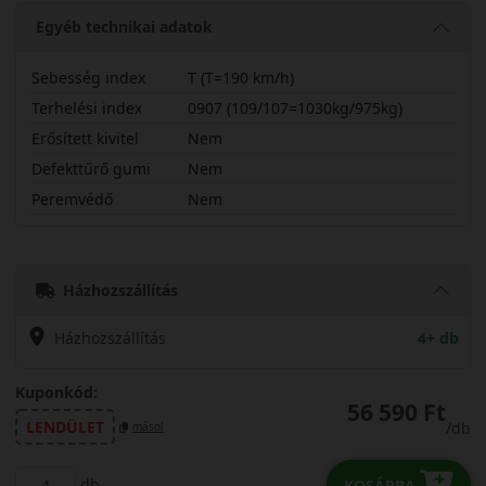
Egyéb technikai adatok
Sebesség index
T (T=190 km/h)
Terhelési index
0907 (109/107=1030kg/975kg)
Erősített kivitel
Nem
Defekttűrő gumi
Nem
Peremvédő
Nem
21560R17CTTR4S
Házhozszállítás
Házhozszállítás
4+ db
Kuponkód:
56 590 Ft
LENDÜLET
/db
másol
db
KOSÁRBA