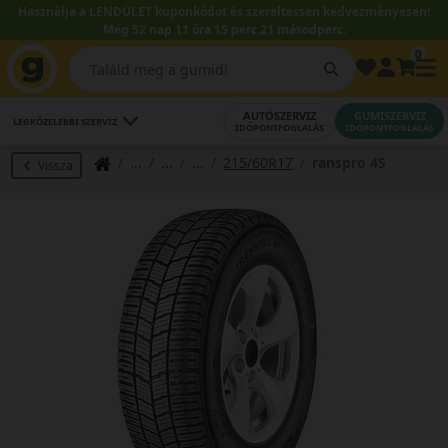
Használja a LENDÜLET kuponkódot és szereltessen kedvezményesen!
Még 52 nap 11 óra 15 perc 20 másodperc.
0
AUTÓSZERVIZ
GUMISZERVIZ
LEGKÖZELEBBI SZERVIZ
IDŐPONTFOGLALÁS
IDŐPONTFOGLALÁS
215/60R17
ranspro 4S
Vissza