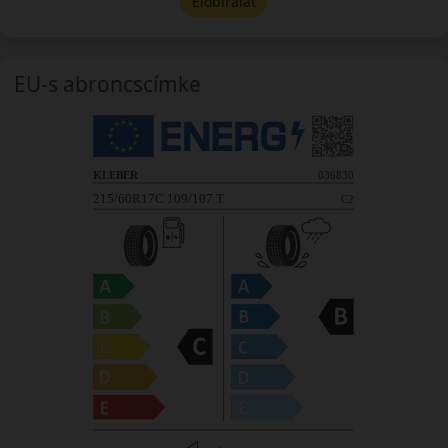
Előbírálat
EU-s abroncscímke