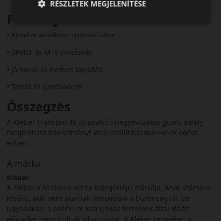
RÉSZLETEK MEGJELENÍTÉSE
Fő előnyök röviden:
• Kisteherautókhoz optimalizálva
• 3PMSF és M+S minősítés
• Jó havas és nedves tapadás
• Tartós és gazdaságos
Összegzés
A Kleber Transpro 4S strapabíró négyévszakos gumi, amely
megbízható teljesítményt kínál szállítójárműveknek egész
évben.
A márka
Kleber
A Kléber a Michelin közép kategóriájú márkája. Azok számára
ideális, akik nem akarnak lemondani a biztonságról, de
ugyanakkor a prémium kategóriás termékek által kínált
előnyöket nem tudnák kihasználni. A Kléber termékeit a