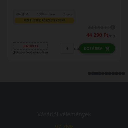
0% THM
100% online
7 perc
FIZETHETEK RÉSZLETEKBEN?
44 890 Ft
44 290 Ft
/db
LENDÜLET
db
KOSÁRBA
Kuponkód másolása
Vásárlói vélemények
97.76%