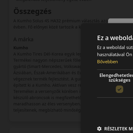
Összegzés
A Kumho Solus 4S HA32 prémium választás azoknak, akik bi
évben. Fő előnyei közé tartozik a kiváló havas és nedves tap
Ez a webolda
A márka
Ez a weboldal süt
Kumho
A Kumho Tires Dél-Korea egyik legnagyobb ipari konglome
használatával Ön 
Termékei nagyon népszerűek főleg a tengeren túlon számos
Bővebben
gyártó (Smart-Mercedes, Volkswagen) is előnyben részesíti 
Ázsiában, Észak-Amerikában és Európában (Angliában) van a
Elengedhetetle
végeznek termék fejlesztést. A gumiabroncsok gyártása 195
szükséges
épített ki a Kumho. Aktívan vesz részt az autósportban is, 
Teremékei a versenyzők körében is elismertek, és kiváló áru
készülő abroncsok is megfizethető áron kaphatók, ugyanakko
maradhasson az éles versenyben. Ennek is köszönhetően, ab
teljesítenek, megbízható minőségűek és biztonságos közlek
RÉSZLETEK M