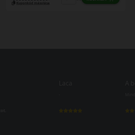
LENDÜLET
db
KOSÁRBA
Kuponkód másolása
Laca
A b
-
Mind
ot.