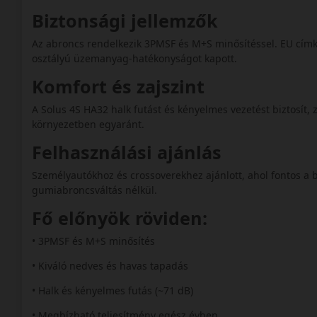
Biztonsági jellemzők
Az abroncs rendelkezik 3PMSF és M+S minősítéssel. EU címk
osztályú üzemanyag-hatékonyságot kapott.
Komfort és zajszint
A Solus 4S HA32 halk futást és kényelmes vezetést biztosít, z
környezetben egyaránt.
Felhasználási ajánlás
Személyautókhoz és crossoverekhez ajánlott, ahol fontos a
gumiabroncsváltás nélkül.
Fő előnyök röviden:
• 3PMSF és M+S minősítés
• Kiváló nedves és havas tapadás
• Halk és kényelmes futás (~71 dB)
• Megbízható teljesítmény egész évben