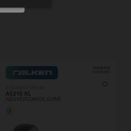
0 értékelés
215/45R17 (91) W
Carlorful A/S XL
NÉGYÉVSZAKOS GUMI