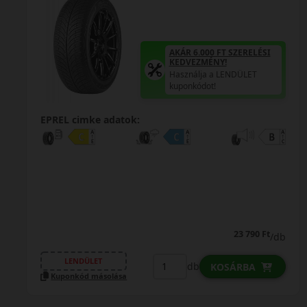
Használja a LENDÜLET
kuponkódot!
REGISZTRÁLJON A FIX
12.000 FT-OS MOL
ÜZEMANYAG
UTALVÁNYÉRT!
A regisztrációhoz kattintson
ide!
0%
EPREL cimke adatok:
0% THM
100% online
7 perc
FIZETHETEK RÉSZLETEKBEN?