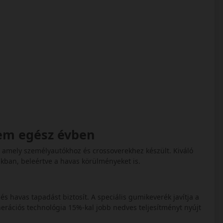
lem egész évben
mely személyautókhoz és crossoverekhez készült. Kiváló
kban, beleértve a havas körülményeket is.
 és havas tapadást biztosít. A speciális gumikeverék javítja a
erációs technológia 15%-kal jobb nedves teljesítményt nyújt