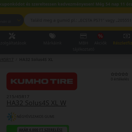
kuponkódot és szereltessen kedvezményesen! Még 54 nap 11 óra
pest, Fehérvári út
zolgáltatások
Márkáink
MBH
Akciók
Részletfi
tájékoztató
/45R17
HA32 Solus4S XL
0 értékelés
215/45R17
HA32 Solus4S XL W
NÉGYÉVSZAKOS GUMI
AKÁR 6.000 FT SZERELÉSI