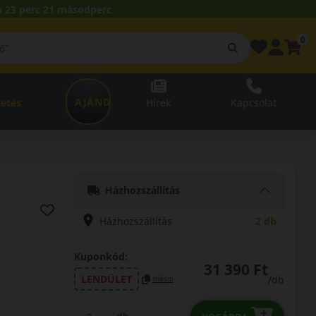
 23 perc 20 másodperc.
0
AJÁNDÉKUTALVÁNY
zetés
Hírek
Kapcsolat
Házhozszállítás
Házhozszállítás
2 db
Kuponkód:
31 390 Ft
LENDÜLET
/db
másol