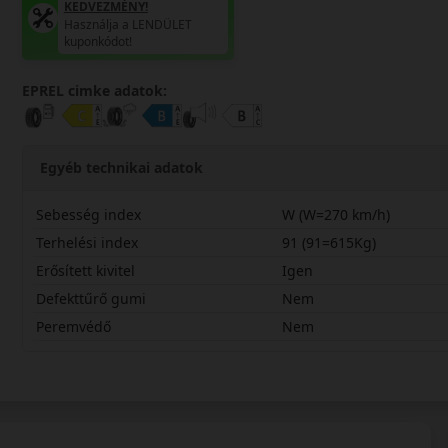
KEDVEZMÉNY!
Használja a LENDÜLET
kuponkódot!
EPREL cimke adatok:
Egyéb technikai adatok
Sebesség index
W (W=270 km/h)
Terhelési index
91 (91=615Kg)
Erősített kivitel
Igen
Defekttűrő gumi
Nem
Peremvédő
Nem
21545R17WHA32X