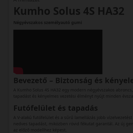
Kumho Solus 4S HA32
Négyévszakos személyautó gumi
Bevezető – Biztonság és kénye
A Kumho Solus 4S HA32 egy modern négyévszakos abroncs, a
tapadást és kényelmes vezetési élményt nyújt minden évsza
Futófelület és tapadás
A V-alakú futófelület és a sűrű lamellázás jobb vízelvezetést
nedves tapadást, miközben rövid fékutat garantál. Az új gen
az előző modellhez képest.