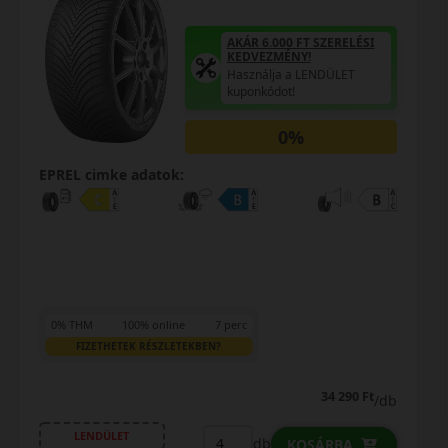
Használja a LENDÜLET
kuponkódot!
TRIPLA ELÉGEDETTSÉG
MINŐSÉGI GARANCIA
Regisztráció után máris az
Öné!
0%
EPREL cimke adatok:
0% THM
100% online
7 perc
FIZETHETEK RÉSZLETEKBEN?
22 790 Ft
/db