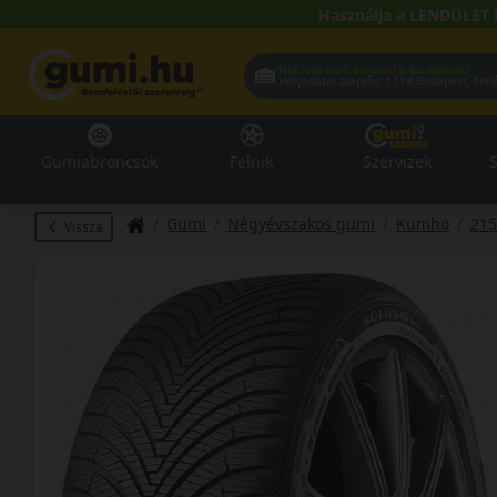
Használja a LENDÜLET 
Hol szeretné átvenni a termékeit?
Helyadatai alapján:
1119 Buda
Gumiabroncsok
Felnik
Szervizek
S
Gumi
Négyévszakos gumi
Kumho
215
Vissza