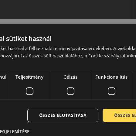
ztonságos és kényelmes közlekedést szeretnének egész
adás, a halk futás és a 3PMSF minősítés.
l sütiket használ
iket használ a felhasználói élmény javítása érdekében. A webolda
rátuma. A Kumho, Samyang, Marshal gumiabroncsok gyártója.
hozzájárul az összes süti használatához, a Cookie szabályzatunk
 személyautó első szerelésű abroncsai, de több európai
kitűnő minőségük és nagyszerű ár/érték arányuk miatt.
 gyártónak kutató központja, illetve Németországban
nül
Teljesítmény
Célzás
Funkcionalitás
0-ben kezdődött és viszonylag hamar globális hálózatot
szponzorációval és versenyabroncsok gyártásával egyaránt.
kkal hívják fel magukra a figyelmet. A személyautók számára
r a cég gondot fordít az innovációra, hogy előkelő helyen
roncsai a független tesztekben is rendre kitűnően
edést tesznek lehetővé.
ÖSSZES ELUTASÍTÁSA
ÖSSZES 
EGJELENÍTÉSE