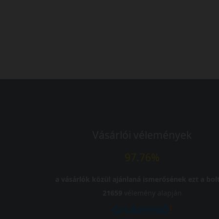
45 090 Ft
/db
LENDÜLET
db
KOSÁRBA
Kuponkód másolása
Vásárlói vélemények
97.76%
a vásárlók közül ajánlaná ismerősének ezt a bolt
21659
vélemény alapján