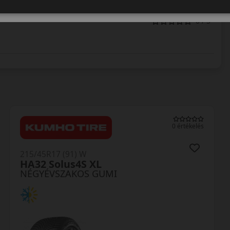
0 / 5
0 értékelés
215/45R17 (91) W
TA01 SeasonX
NÉGYÉVSZAKOS GUMI
AKÁR 6.000 FT SZERELÉSI
KEDVEZMÉNY!