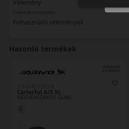
Vélemény
0 vásárlói hozzászólás
Felhasználói vélemények
Hasonló termékek
0 értékelés
215/45R17 (91) W
Allseason 2 XL MFS
NÉGYÉVSZAKOS GUMI
AKÁR 6.000 FT SZERELÉSI
KEDVEZMÉNY!