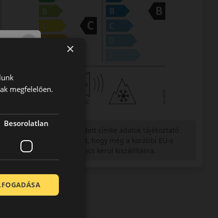
×
lunk
nak megfelelően.
Besorolatlan
Figyelem a feltüntetett címke adatok tájékoztató
jellegűek. Előfordulhat, hogy még a korábbi EU-s
címkével ellátott abroncs kerül kiszállításra.
ELFOGADÁSA