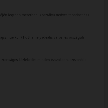
éjén legtöbb méretben B osztályú nedves tapadást és C
ajszintje kb. 71 dB, amely ideális városi és országúti
 biztonságos közlekedés minden évszakban, szezonális