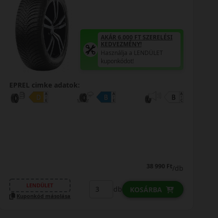
AKÁR 6.000 FT SZERELÉSI
KEDVEZMÉNY!
Használja a LENDÜLET
kuponkódot!
EPREL cimke adatok:
23 790 Ft
/db
LENDÜLET
db
KOSÁRBA
Kuponkód másolása