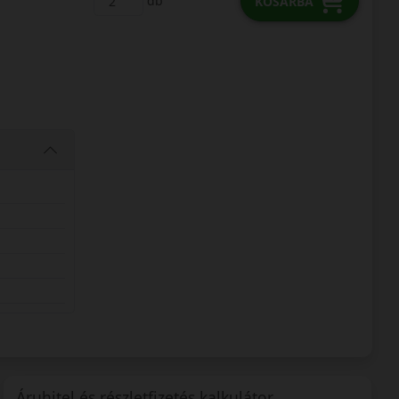
db
KOSÁRBA
Áruhitel és részletfizetés kalkulátor