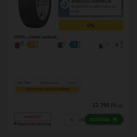
KEDVEZMÉNY!
Használja a LENDÜLET
kuponkódot!
EPREL cimke adatok:
23 790 Ft
/db
LENDÜLET
db
KOSÁRBA
Kuponkód másolása