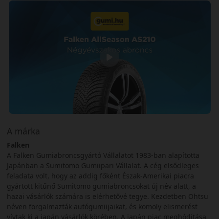
A márka
Falken
A Falken Gumiabroncsgyártó Vállalatot 1983-ban alapította
Japánban a Sumitomo Gumiipari Vállalat. A cég elsődleges
feladata volt, hogy az addig főként Észak-Amerikai piacra
gyártott kitűnő Sumitomo gumiabroncsokat új név alatt, a
hazai vásárlók számára is elérhetővé tegye. Kezdetben Ohtsu
néven forgalmazták autógumiijaikat, és komoly elismerést
vívtak ki a japán vásárlók körében. A japán piac meghódítása