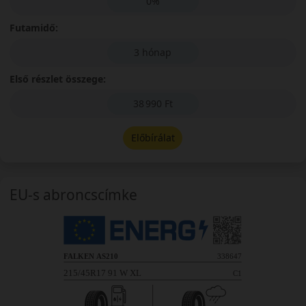
0%
Futamidő:
3 hónap
Első részlet összege:
38 990 Ft
Előbírálat
EU-s abroncscímke