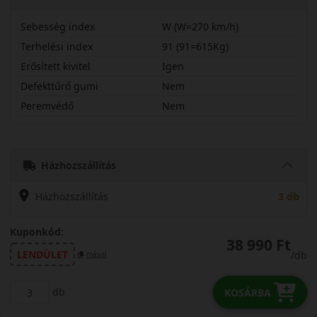
Sebesség index
W (W=270 km/h)
Terhelési index
91 (91=615Kg)
Erősített kivitel
Igen
Defekttűrő gumi
Nem
Peremvédő
Nem
21545R17WAS210X
Házhozszállítás
Házhozszállítás
3 db
Kuponkód:
38 990 Ft
LENDÜLET
/db
másol
db
KOSÁRBA