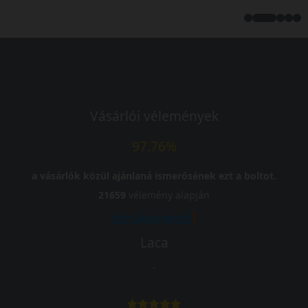
Vásárlói vélemények
97.76%
a vásárlók közül ajánlaná ismerősének ezt a boltot.
21659
vélemény alapján
Laca
-