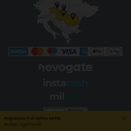
Augusztus 8-ai nyitva tartás
Kedves Ügyfeleink!