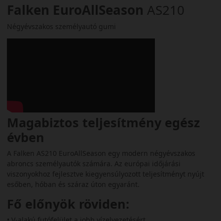
Falken EuroAllSeason
AS210
Négyévszakos személyautó gumi
Magabiztos teljesítmény egész
évben
A Falken AS210 EuroAllSeason egy modern négyévszakos
abroncs személyautók számára. Az európai időjárási
viszonyokhoz fejlesztve kiegyensúlyozott teljesítményt nyújt
esőben, hóban és száraz úton egyaránt.
Fő előnyök röviden:
• V‑alakú futófelület a jobb vízelvezetésért