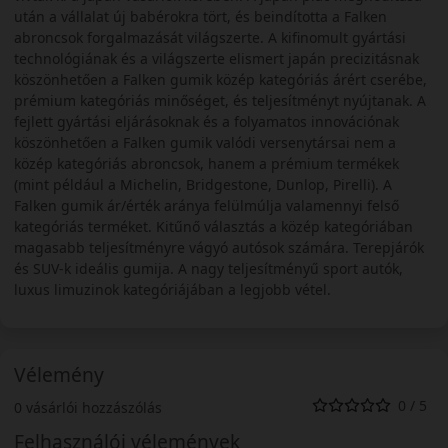
után a vállalat új babérokra tört, és beindította a Falken
abroncsok forgalmazását világszerte. A kifinomult gyártási
technológiának és a világszerte elismert japán precizitásnak
köszönhetően a Falken gumik közép kategóriás árért cserébe,
prémium kategóriás minőséget, és teljesítményt nyújtanak. A
fejlett gyártási eljárásoknak és a folyamatos innovációnak
köszönhetően a Falken gumik valódi versenytársai nem a
közép kategóriás abroncsok, hanem a prémium termékek
(mint például a Michelin, Bridgestone, Dunlop, Pirelli). A
Falken gumik ár/érték aránya felülmúlja valamennyi felső
kategóriás terméket. Kitűnő választás a közép kategóriában
magasabb teljesítményre vágyó autósok számára. Terepjárók
és SUV-k ideális gumija. A nagy teljesítményű sport autók,
luxus limuzinok kategóriájában a legjobb vétel.
Vélemény
0 / 5
0 vásárlói hozzászólás
Felhasználói vélemények