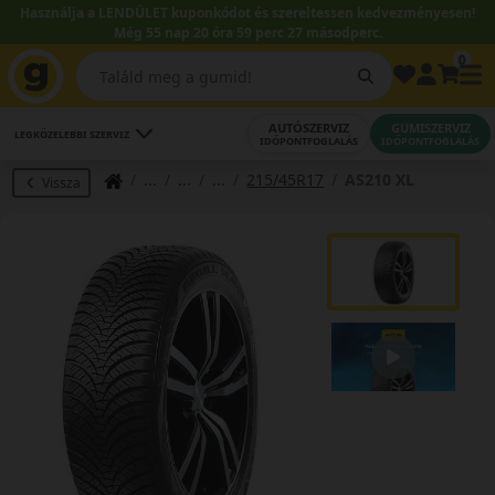
Használja a LENDÜLET kuponkódot és szereltessen kedvezményesen!
Még 55 nap 20 óra 59 perc 27 másodperc.
0
AUTÓSZERVIZ
GUMISZERVIZ
LEGKÖZELEBBI SZERVIZ
IDŐPONTFOGLALÁS
IDŐPONTFOGLALÁS
215/45R17
AS210 XL
Vissza