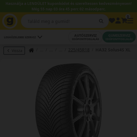
Használja a LENDÜLET kuponkódot és szereltessen kedvezményesen!
Még 55 nap 03 óra 45 perc 01 másodperc.
0
AUTÓSZERVIZ
GUMISZERVIZ
LEGKÖZELEBBI SZERVIZ
IDŐPONTFOGLALÁS
IDŐPONTFOGLALÁS
225/45R18
HA32 Solus4S XL
Vissza