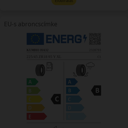
Előbírálat
EU-s abroncscímke