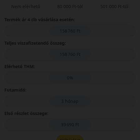
Nem elérhető
80 000 Ft-tól
501 000 Ft-tól
Termék ár 4 db vásárlása esetén:
158 760 Ft
Teljes viszafizetendő összeg:
158 760 Ft
Elérhető THM:
0%
Futamidő:
3 hónap
Első részlet összege:
39 690 Ft