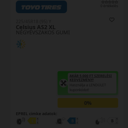
0 értékelés
225/45R18 (95) Y
Celsius AS2 XL
NÉGYÉVSZAKOS GUMI
AKÁR 5.000 FT SZERELÉSI
KEDVEZMÉNY!
Használja a LENDÜLET
kuponkódot!
0%
EPREL cimke adatok: