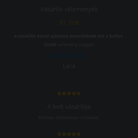
Vásárlói vélemények
97.76%
a vásárlók közül ajánlaná ismerősének ezt a boltot.
21659
vélemény alapján
Laca
-
A bolt vásárlója
Minden tökéletesen működik.