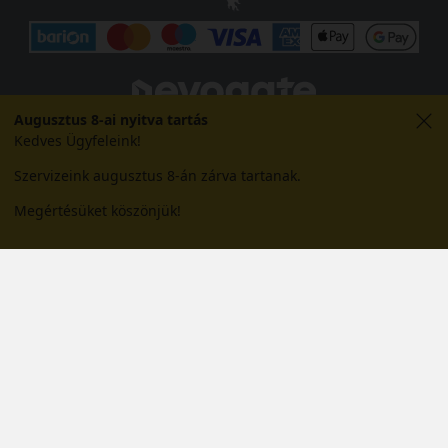
Augusztus 8-ai nyitva tartás
Kedves Ügyfeleink!
Szervizeink augusztus 8-án zárva tartanak.
Megértésüket köszönjük!