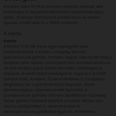
A Kumho Solus 4S HA32 prémium választás azoknak, akik
biztonságos és kényelmes közlekedést szeretnének egész
évben. Fő előnyei közé tartozik a kiváló havas és nedves
tapadás, a halk futás és a 3PMSF minősítés.
A márka
Kumho
A Kumho Tires Dél-Korea egyik legnagyobb ipari
konglomerátuma. A Kumho, Samyang, Marshal
gumiabroncsok gyártója. Termékei nagyon népszerűek főleg a
tengeren túlon számos személyautó első szerelésű abroncsai,
de több európai gyártó (Smart-Mercedes, Volkswagen) is
előnyben részesíti kitűnő minőségük és nagyszerű ár/érték
arányuk miatt. Ázsiában, Észak-Amerikában és Európában
(Angliában) van a gyártónak kutató központja, illetve
Németországban végeznek termék fejlesztést. A
gumiabroncsok gyártása 1950-ben kezdődött és viszonylag
hamar globális hálózatot épített ki a Kumho. Aktívan vesz
részt az autósportban is, szponzorációval és
versenyabroncsok gyártásával egyaránt. Teremékei a