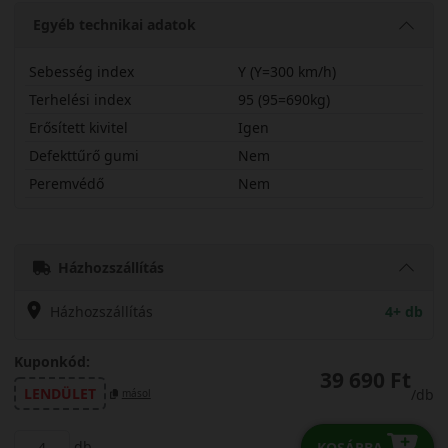
Egyéb technikai adatok
Sebesség index
Y (Y=300 km/h)
Terhelési index
95 (95=690kg)
Erősített kivitel
Igen
Defekttűrő gumi
Nem
Peremvédő
Nem
22545R18YHA32XL
Házhozszállítás
Házhozszállítás
4+ db
Kuponkód:
39 690 Ft
LENDÜLET
/db
másol
db
KOSÁRBA