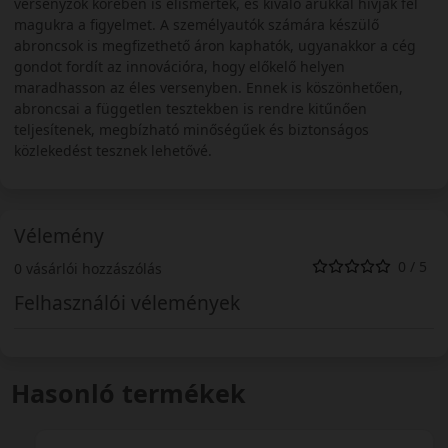
versenyzők körében is elismertek, és kiváló árukkal hívják fel
magukra a figyelmet. A személyautók számára készülő
abroncsok is megfizethető áron kaphatók, ugyanakkor a cég
gondot fordít az innovációra, hogy előkelő helyen
maradhasson az éles versenyben. Ennek is köszönhetően,
abroncsai a független tesztekben is rendre kitűnően
teljesítenek, megbízható minőségűek és biztonságos
közlekedést tesznek lehetővé.
Vélemény
0 / 5
0 vásárlói hozzászólás
Felhasználói vélemények
Hasonló termékek