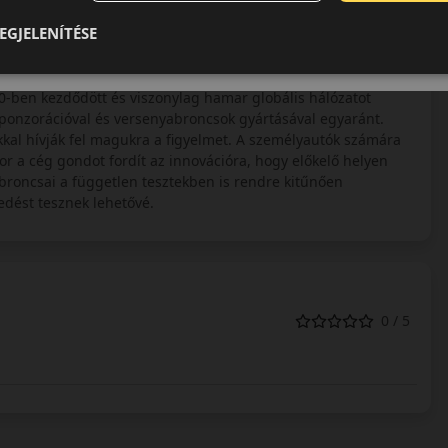
rátuma. A Kumho, Samyang, Marshal gumiabroncsok gyártója.
EGJELENÍTÉSE
 személyautó első szerelésű abroncsai, de több európai
kitűnő minőségük és nagyszerű ár/érték arányuk miatt.
 gyártónak kutató központja, illetve Németországban
0-ben kezdődött és viszonylag hamar globális hálózatot
szponzorációval és versenyabroncsok gyártásával egyaránt.
kkal hívják fel magukra a figyelmet. A személyautók számára
r a cég gondot fordít az innovációra, hogy előkelő helyen
roncsai a független tesztekben is rendre kitűnően
edést tesznek lehetővé.
0 / 5