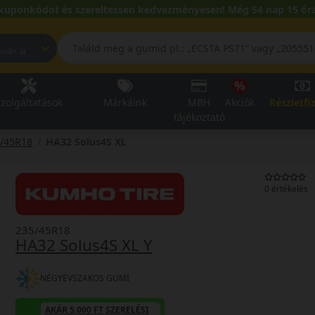
kuponkódot és szereltessen kedvezményesen! Még 54 nap 15 óra
pest, Fehérvári út
zolgáltatások
Márkáink
MBH
Akciók
Részletfi
tájékoztató
/45R18
HA32 Solus4S XL
0 értékelés
235/45R18
HA32 Solus4S XL Y
NÉGYÉVSZAKOS GUMI
AKÁR 5.000 FT SZERELÉSI