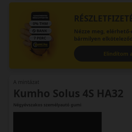
RÉSZLETFIZET
Nézze meg, elérhető-e
bármilyen elköteleződ
Elindítom a
A mintázat
Kumho Solus 4S HA32
Négyévszakos személyautó gumi