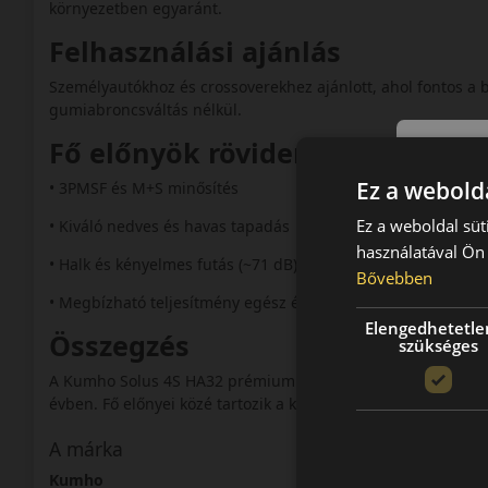
környezetben egyaránt.
Felhasználási ajánlás
Személyautókhoz és crossoverekhez ajánlott, ahol fontos a
gumiabroncsváltás nélkül.
Fő előnyök röviden:
Ez a webolda
• 3PMSF és M+S minősítés
Ez a weboldal süt
• Kiváló nedves és havas tapadás
használatával Ön 
• Halk és kényelmes futás (~71 dB)
Bővebben
• Megbízható teljesítmény egész évben
Elengedhetetle
Összegzés
szükséges
A Kumho Solus 4S HA32 prémium választás azoknak, akik bi
évben. Fő előnyei közé tartozik a kiváló havas és nedves tap
A márka
Kumho