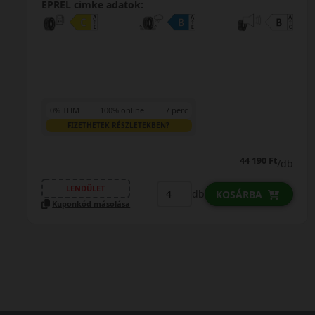
EPREL cimke adatok:
0% THM
100% online
7 perc
FIZETHETEK RÉSZLETEKBEN?
44 190 Ft
/db
LENDÜLET
db
KOSÁRBA
Kuponkód másolása