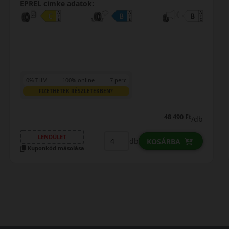
EPREL cimke adatok:
0% THM
100% online
7 perc
FIZETHETEK RÉSZLETEKBEN?
48 490 Ft
/db
LENDÜLET
db
KOSÁRBA
Kuponkód másolása