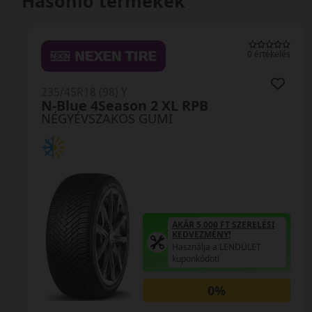
Hasonló termékek
0 értékelés
235/45R18 (98) Y
N-Blue 4Season 2 XL RPB
NÉGYÉVSZAKOS GUMI
AKÁR 5.000 FT SZERELÉSI
KEDVEZMÉNY!
Használja a LENDÜLET
kuponkódot!
0%