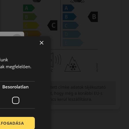
×
lunk
nak megfelelően.
Besorolatlan
Figyelem a feltüntetett címke adatok tájékoztató
jellegűek. Előfordulhat, hogy még a korábbi EU-s
címkével ellátott abroncs kerül kiszállításra.
ELFOGADÁSA