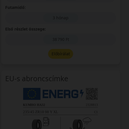
Futamidő:
3 hónap
Első részlet összege:
38 790 Ft
Előbírálat
EU-s abroncscímke