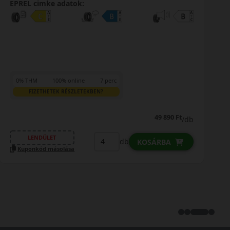
EPREL cimke adatok:
0% THM
100% online
7 perc
FIZETHETEK RÉSZLETEKBEN?
49 890 Ft
/db
LENDÜLET
db
KOSÁRBA
Kuponkód másolása