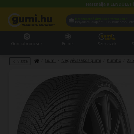
Használja a LENDÜLET 
Hol szeretné átvenni a termékeit?
Helyadatai alapján:
1119 Buda
Gumiabroncsok
Felnik
Szervizek
S
Gumi
Négyévszakos gumi
Kumho
235
Vissza