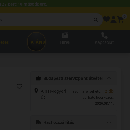
 27 perc 09 másodperc.
0
AJÁNDÉKUTALVÁNY
zetés
Hírek
Kapcsolat
Budapesti szervizpont átvétel
AKH Megyeri
2 db
azonnal átvehető:
út
várható beérkezés:
2026.08.11.
Házhozszállítás