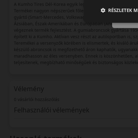
A Kumho Tires Dél-Korea egyik legnagyobb ipari konglome
RÉSZLETEK M
Termékei nagyon népszerűek főleg a tengeren túlon számos
gyártó (Smart-Mercedes, Volkswagen) is előnyben részesíti 
Ázsiában, Észak-Amerikában és Európában (Angliában) van a
végeznek termék fejlesztést. A gumiabroncsok gyártása 195
épített ki a Kumho. Aktívan vesz részt az autósportban is, 
Teremékei a versenyzők körében is elismertek, és kiváló áru
készülő abroncsok is megfizethető áron kaphatók, ugyanakko
maradhasson az éles versenyben. Ennek is köszönhetően, ab
teljesítenek, megbízható minőségűek és biztonságos közlek
Vélemény
0 vásárlói hozzászólás
Felhasználói vélemények