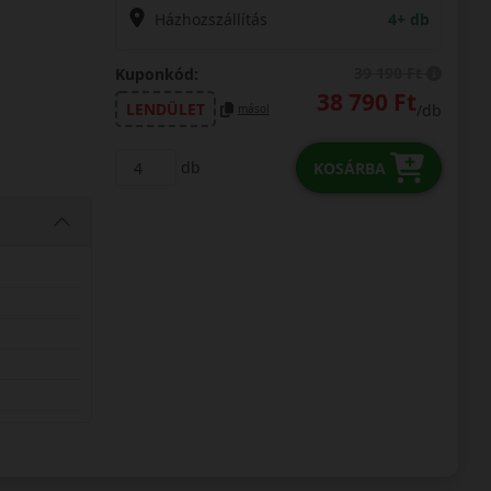
Házhozszállítás
4+ db
39 190 Ft
Kuponkód:
38 790 Ft
LENDÜLET
/db
másol
db
KOSÁRBA