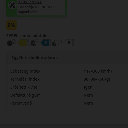
KEDVEZMÉNY!
Használja a LENDÜLET
kuponkódot!
0%
EPREL cimke adatok:
Egyéb technikai adatok
Sebesség index
Y (Y=300 km/h)
Terhelési index
98 (98=750kg)
Erősített kivitel
Igen
Defekttűrő gumi
Nem
Peremvédő
Nem
23545R18YHA32X