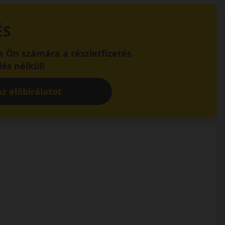
ÉS
 Ön számára a részletfizetés
és nélkül!
z előbírálatot