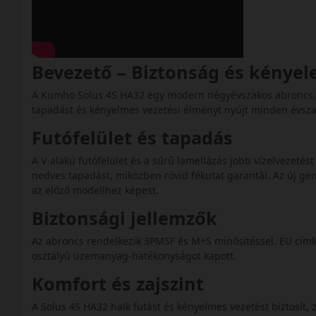
Bevezető – Biztonság és kénye
A Kumho Solus 4S HA32 egy modern négyévszakos abroncs, a
tapadást és kényelmes vezetési élményt nyújt minden évsza
Futófelület és tapadás
A V-alakú futófelület és a sűrű lamellázás jobb vízelvezetést
nedves tapadást, miközben rövid fékutat garantál. Az új gen
az előző modellhez képest.
Biztonsági jellemzők
Az abroncs rendelkezik 3PMSF és M+S minősítéssel. EU címk
osztályú üzemanyag-hatékonyságot kapott.
Komfort és zajszint
A Solus 4S HA32 halk futást és kényelmes vezetést biztosít, z