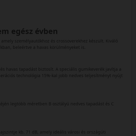
lem egész évben
mely személyautókhoz és crossoverekhez készült. Kiváló
kban, beleértve a havas körülményeket is.
 és havas tapadást biztosít. A speciális gumikeverék javítja a
erációs technológia 15%-kal jobb nedves teljesítményt nyújt
éjén legtöbb méretben B osztályú nedves tapadást és C
ajszintje kb. 71 dB, amely ideális városi és országúti