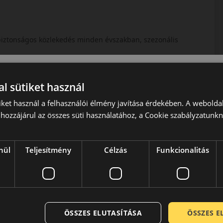
 biztonságos közlekedés minden évszakban, szezonális
l sütiket használ
iket használ a felhasználói élmény javítása érdekében. A webolda
hozzájárul az összes süti használatához, a Cookie szabályzatunk
nül
Teljesítmény
Célzás
Funkcionalitás
ztonságos és kényelmes közlekedést szeretnének egész
adás, a halk futás és a 3PMSF minősítés.
ÖSSZES ELUTASÍTÁSA
ÖSSZES 