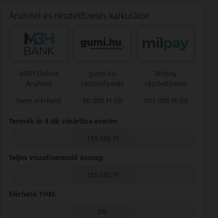
Áruhitel és részletfizetés kalkulátor
MBH Online
gumi.hu
Milpay
Áruhitel
részletfizetés
részletfizetés
Nem elérhető
80 000 Ft-tól
501 000 Ft-tól
Termék ár 4 db vásárlása esetén:
155 160 Ft
Teljes viszafizetendő összeg:
155 160 Ft
Elérhető THM:
0%