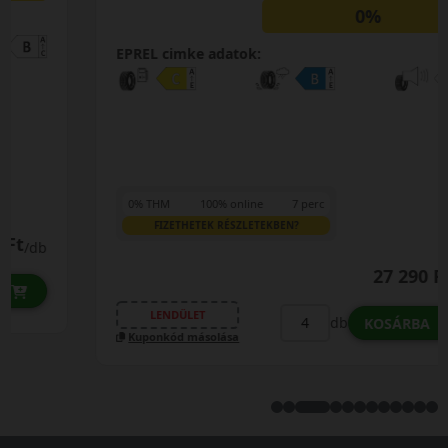
0%
EPREL cimke adatok:
0% THM
100% online
7 perc
FIZETHETEK RÉSZLETEKBEN?
27 290 Ft
/db
LENDÜLET
db
KOSÁRBA
Kuponkód másolása