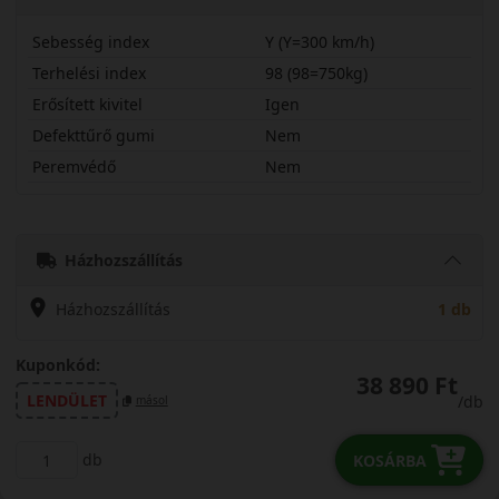
Sebesség index
Y (Y=300 km/h)
Terhelési index
98 (98=750kg)
Erősített kivitel
Igen
Defekttűrő gumi
Nem
Peremvédő
Nem
23545R18YAW6X
Házhozszállítás
Házhozszállítás
1 db
Kuponkód:
38 890 Ft
LENDÜLET
/db
másol
db
KOSÁRBA