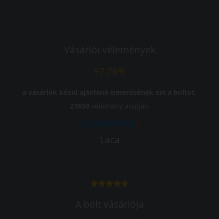
Vásárlói vélemények
97.76%
a vásárlók közül ajánlaná ismerősének ezt a boltot.
21659
vélemény alapján
Laca
-
A bolt vásárlója