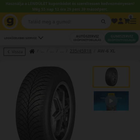
Használja a LENDÜLET kuponkódot és szereltessen kedvezményesen!
Még 55 nap 13 óra 29 perc 38 másodperc.
0
AUTÓSZERVIZ
GUMISZERVIZ
LEGKÖZELEBBI SZERVIZ
IDŐPONTFOGLALÁS
IDŐPONTFOGLALÁS
235/45R18
AW-6 XL
Vissza