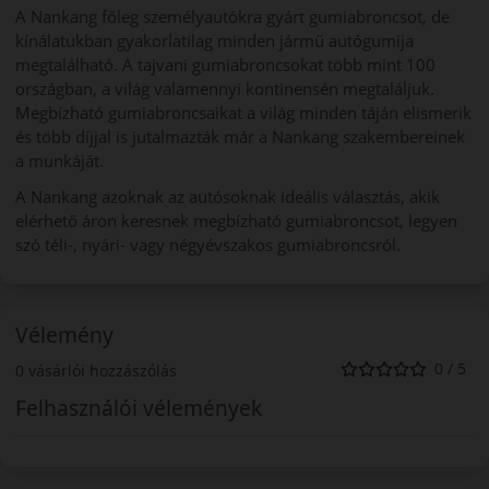
A Nankang főleg személyautókra gyárt gumiabroncsot, de
kínálatukban gyakorlatilag minden jármű autógumija
megtalálható. A tajvani gumiabroncsokat több mint 100
országban, a világ valamennyi kontinensén megtaláljuk.
Megbízható gumiabroncsaikat a világ minden táján elismerik
és több díjjal is jutalmazták már a Nankang szakembereinek
a munkáját.
A Nankang azoknak az autósoknak ideális választás, akik
elérhető áron keresnek megbízható gumiabroncsot, legyen
szó téli-, nyári- vagy négyévszakos gumiabroncsról.
Vélemény
0 / 5
0 vásárlói hozzászólás
Felhasználói vélemények