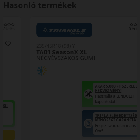
Hasonló termékek
0 értékelés
235/45R18 (98) Y
TA01 SeasonX XL
NÉGYÉVSZAKOS GUMI
AKÁR 5.000 FT SZERELÉSI
KEDVEZMÉNY!
Használja a LENDÜLET
kuponkódot!
TRIPLA ELÉGEDETTSÉG
MINŐSÉGI GARANCIA
Regisztráció után máris az
Öné!