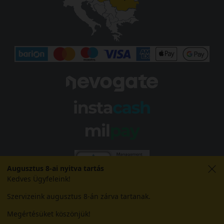
Augusztus 8-ai nyitva tartás
Kedves Ügyfeleink!
Szervizeink augusztus 8-án zárva tartanak.
Megértésüket köszönjük!