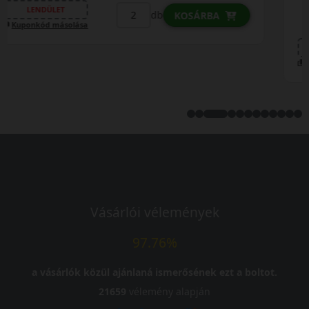
25 590 Ft
/db
LENDÜLET
db
KOSÁRBA
Kuponkód másolása
Vásárlói vélemények
97.76%
a vásárlók közül ajánlaná ismerősének ezt a boltot.
21659
vélemény alapján