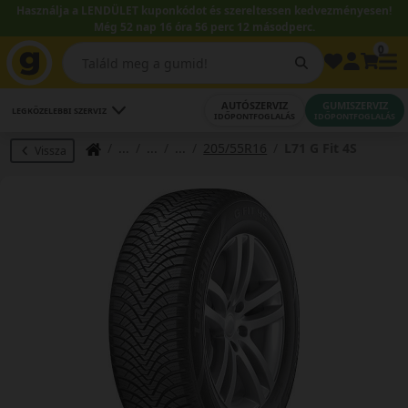
Használja a LENDÜLET kuponkódot és szereltessen kedvezményesen!
Még 52 nap 16 óra 56 perc 12 másodperc.
0
AUTÓSZERVIZ
GUMISZERVIZ
LEGKÖZELEBBI SZERVIZ
IDŐPONTFOGLALÁS
IDŐPONTFOGLALÁS
205/55R16
L71 G Fit 4S
Vissza