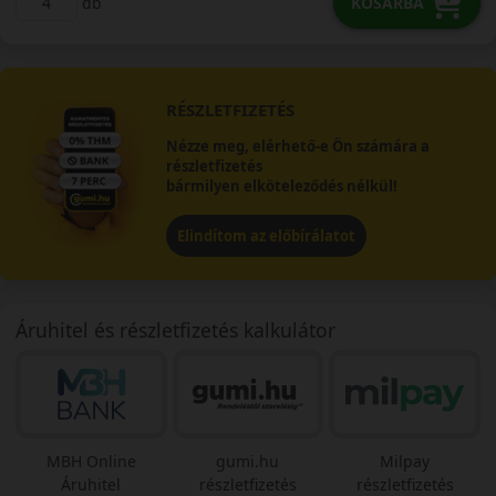
db
KOSÁRBA
RÉSZLETFIZETÉS
Nézze meg, elérhető-e Ön számára a
részletfizetés
bármilyen elköteleződés nélkül!
Elindítom az előbírálatot
Áruhitel és részletfizetés kalkulátor
MBH Online
gumi.hu
Milpay
Áruhitel
részletfizetés
részletfizetés