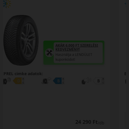
AKÁR 6.000 FT SZERELÉSI
KEDVEZMÉNY!
Használja a LENDÜLET
kuponkódot!
0%
EPREL cimke adatok:
0% THM
100% online
7 perc
FIZETHETEK RÉSZLETEKBEN?