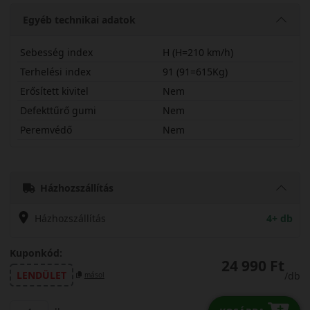
Egyéb technikai adatok
Sebesség index
H (H=210 km/h)
Terhelési index
91 (91=615Kg)
Erősített kivitel
Nem
Defekttűrő gumi
Nem
Peremvédő
Nem
20555R16HLH71C
Házhozszállítás
Házhozszállítás
4+ db
Kuponkód:
24 990 Ft
LENDÜLET
/db
másol