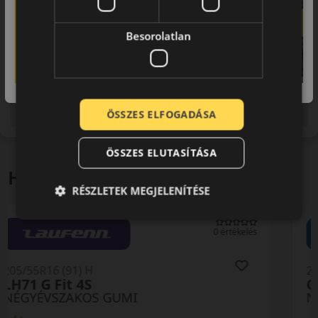
Besorolatlan
Figyelem a feltüntetett címke adatok tájékoztató
jellegűek. Előfordulhat, hogy még a korábbi EU-s címkével
ellátott abroncs kerül kiszállításra.
ÖSSZES ELFOGADÁSA
ÖSSZES ELUTASÍTÁSA
Hasonló termékek
RÉSZLETEK MEGJELENÍTÉSE
0 értékelés
205/55R16 (91) H
Celsius AS2
NÉGYÉVSZAKOS GUMI