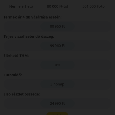
Nem elérhető
80 000 Ft-tól
501 000 Ft-tól
Termék ár 4 db vásárlása esetén:
99 960 Ft
Teljes viszafizetendő összeg:
99 960 Ft
Elérhető THM:
0%
Futamidő:
3 hónap
Első részlet összege:
24 990 Ft