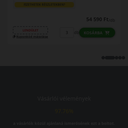
FIZETHETEK RÉSZLETEKBEN?
54 590 Ft
/db
LENDÜLET
db
KOSÁRBA
Kuponkód másolása
Vásárlói vélemények
97.76%
a vásárlók közül ajánlaná ismerősének ezt a boltot.