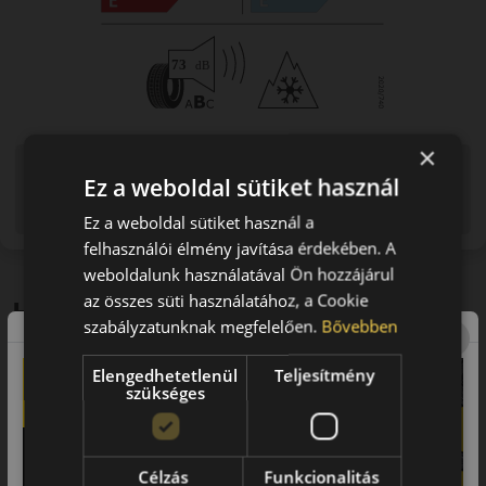
×
Figyelem a feltüntetett címke adatok tájékoztató
Ez a weboldal sütiket használ
jellegűek. Előfordulhat, hogy még a korábbi EU-s címkével
ellátott abroncs kerül kiszállításra.
Ez a weboldal sütiket használ a
felhasználói élmény javítása érdekében. A
weboldalunk használatával Ön hozzájárul
az összes süti használatához, a Cookie
Hasonló termékek
szabályzatunknak megfelelően.
Bővebben
Elengedhetetlenül
Teljesítmény
szükséges
0 értékelés
225/55R17C (109/107) H
Celsius Cargo
Célzás
Funkcionalitás