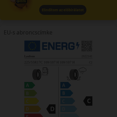
Elindítom az előbírálatot
EU-s abroncscímke