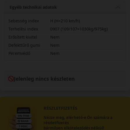
Egyéb technikai adatok
Sebesség index
H (H=210 km/h)
Terhelési index
0907 (109/107=1030kg/975kg)
Erősített kivitel
Nem
Defekttűrő gumi
Nem
Peremvédő
Nem
22555R17CHLV71
Jelenleg nincs készleten
RÉSZLETFIZETÉS
Nézze meg, elérhető-e Ön számára a
részletfizetés
bármilyen elköteleződés nélkül!