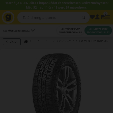
Használja a LENDÜLET kuponkódot és szereltessen kedvezményesen!
Még 52 nap 11 óra 13 perc 29 másodperc.
0
AUTÓSZERVIZ
GUMISZERVIZ
LEGKÖZELEBBI SZERVIZ
IDŐPONTFOGLALÁS
IDŐPONTFOGLALÁS
225/55R17
LV71 X Fit Van 4S
Vissza