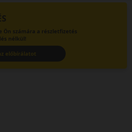
ÉS
 Ön számára a részletfizetés
és nélkül!
z előbírálatot