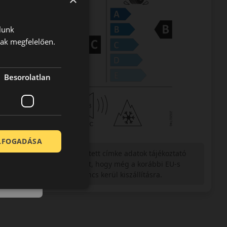
lunk
nak megfelelően.
Besorolatlan
ELFOGADÁSA
Figyelem a feltüntetett címke adatok tájékoztató
jellegűek. Előfordulhat, hogy még a korábbi EU-s
címkével ellátott abroncs kerül kiszállításra.