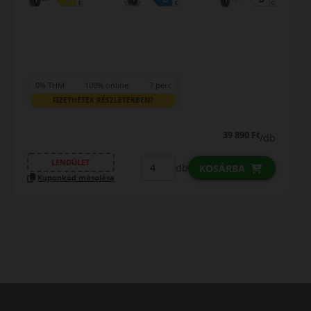
0% THM
100% online
7 perc
FIZETHETEK RÉSZLETEKBEN?
39 890 Ft
/db
LENDÜLET
db
KOSÁRBA
Kuponkód másolása