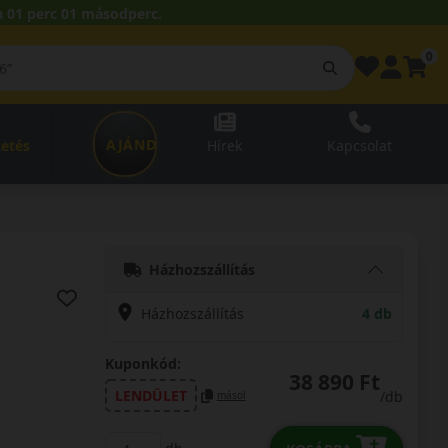
 01 perc 00 másodperc.
0
AJÁNDÉKUTALVÁNY
zetés
Hírek
Kapcsolat
Házhozszállítás
Házhozszállítás
4 db
Kuponkód:
38 890 Ft
LENDÜLET
/db
másol