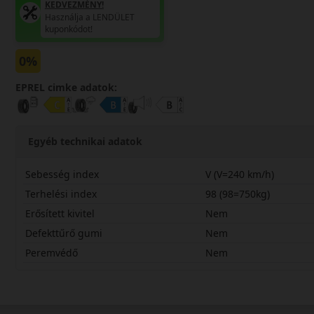
KEDVEZMÉNY!
Használja a LENDÜLET
kuponkódot!
0%
EPREL cimke adatok:
Egyéb technikai adatok
Sebesség index
V (V=240 km/h)
Terhelési index
98 (98=750kg)
Erősített kivitel
Nem
Defekttűrő gumi
Nem
Peremvédő
Nem
22555R18VLH71