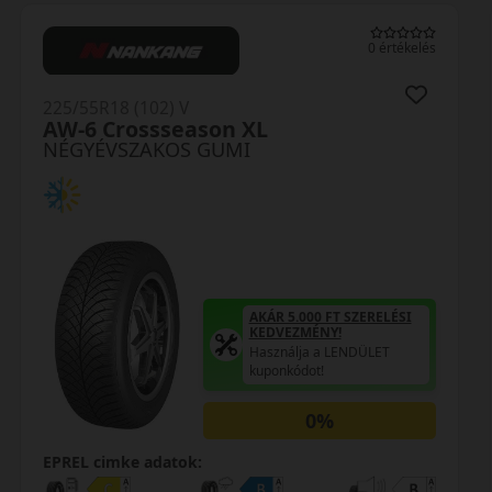
0 értékelés
225/55R18 (102) V
AW-6 Crossseason XL
NÉGYÉVSZAKOS GUMI
AKÁR 5.000 FT SZERELÉSI
KEDVEZMÉNY!
Használja a LENDÜLET
kuponkódot!
0%
EPREL cimke adatok: