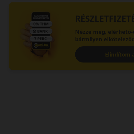
RÉSZLETFIZET
Nézze meg, elérhető-e
bármilyen elköteleződ
Elindítom a