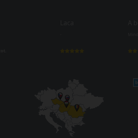
Laca
A b
-
Mind
ot.