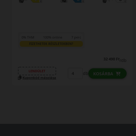
0% THM
100% online
7 perc
FIZETHETEK RÉSZLETEKBEN?
32 490 Ft
/db
LENDÜLET
db
KOSÁRBA
Kuponkód másolása