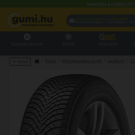
Használja a LENDÜLET 
Hol szeretné átvenni a termékeit?
Helyadatai alapján:
1119 Buda
Gumiabroncsok
Felnik
Szervizek
S
Gumi
Négyévszakos gumi
Laufenn
22
Vissza