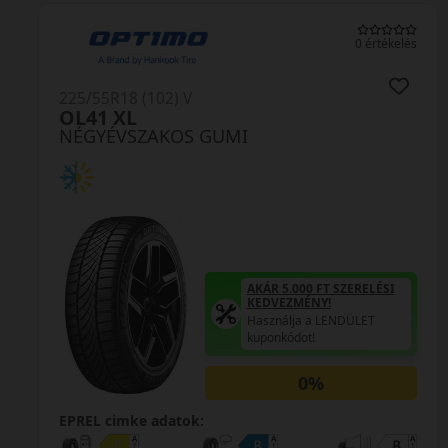
0 értékelés
225/55R18 (102) V
OL41 XL
NÉGYÉVSZAKOS GUMI
AKÁR 5.000 FT SZERELÉSI
KEDVEZMÉNY!
Használja a LENDÜLET
kuponkódot!
0%
EPREL cimke adatok: