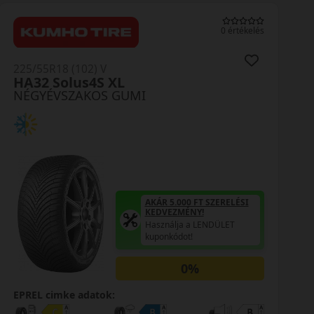
0 értékelés
225/55R18 (102) V
HA32 Solus4S XL
NÉGYÉVSZAKOS GUMI
AKÁR 5.000 FT SZERELÉSI
KEDVEZMÉNY!
Használja a LENDÜLET
kuponkódot!
0%
EPREL cimke adatok: