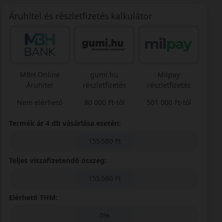
Áruhitel és részletfizetés kalkulátor
MBH Online
gumi.hu
Milpay
Áruhitel
részletfizetés
részletfizetés
Nem elérhető
80 000 Ft-tól
501 000 Ft-tól
Termék ár 4 db vásárlása esetén:
155 560 Ft
Teljes viszafizetendő összeg:
155 560 Ft
Elérhető THM:
0%