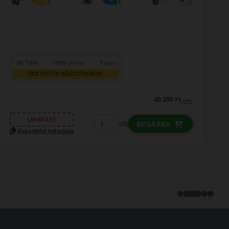
0% THM
100% online
7 perc
FIZETHETEK RÉSZLETEKBEN?
40 290 Ft
/db
LENDÜLET
db
KOSÁRBA
Kuponkód másolása