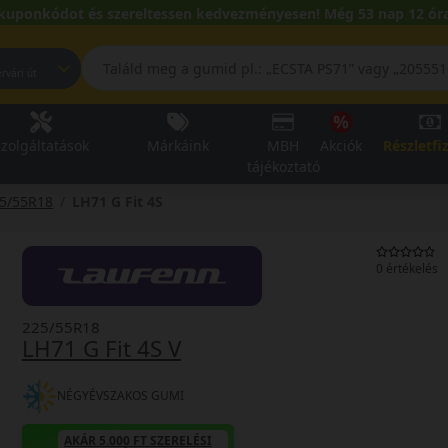
kuponkódot és szereltessen kedvezményesen! Még 53 nap 12 óra
pest, Fehérvári út
zolgáltatások
Márkáink
MBH
Akciók
Részletfi
tájékoztató
5/55R18
LH71 G Fit 4S
0 értékelés
225/55R18
LH71 G Fit 4S V
NÉGYÉVSZAKOS GUMI
AKÁR 5.000 FT SZERELÉSI