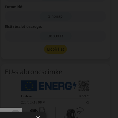
Futamidő:
3 hónap
Első részlet összege:
38 890 Ft
Előbírálat
EU-s abroncscímke
×