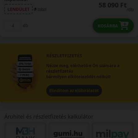
58 090 Ft
LENDÜLET
/db
másol
db
KOSÁRBA
RÉSZLETFIZETÉS
Nézze meg, elérhető-e Ön számára a
részletfizetés
bármilyen elköteleződés nélkül!
Elindítom az előbírálatot
Áruhitel és részletfizetés kalkulátor