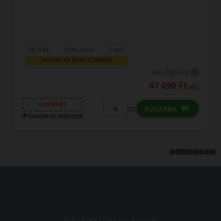
0% THM
100% online
7 perc
FIZETHETEK RÉSZLETEKBEN?
48 790 Ft
47 690 Ft
/db
LENDÜLET
db
KOSÁRBA
Kuponkód másolása