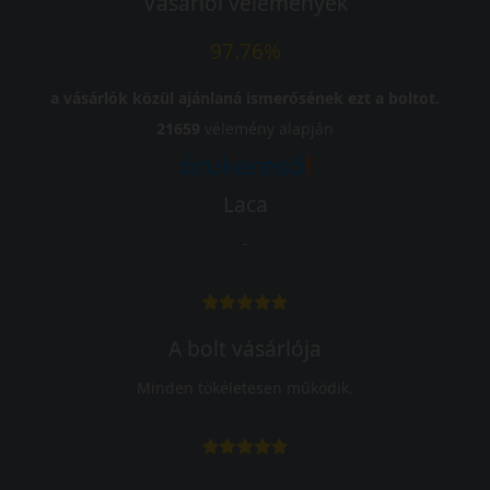
Vásárlói vélemények
97.76%
a vásárlók közül ajánlaná ismerősének ezt a boltot.
21659
vélemény alapján
Laca
-
A bolt vásárlója
Minden tökéletesen működik.