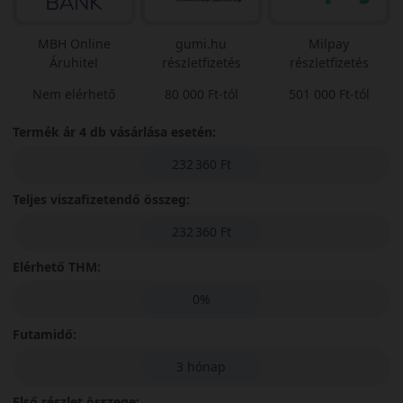
MBH Online
gumi.hu
Milpay
Áruhitel
részletfizetés
részletfizetés
Nem elérhető
80 000 Ft-tól
501 000 Ft-tól
Termék ár 4 db vásárlása esetén:
232 360 Ft
Teljes viszafizetendő összeg:
232 360 Ft
Elérhető THM:
0%
Futamidő:
3 hónap
Első részlet összege: