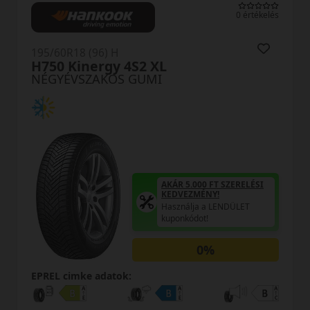
0 értékelés
195/60R18 (96) H
H750 Kinergy 4S2 XL
NÉGYÉVSZAKOS GUMI
AKÁR 5.000 FT SZERELÉSI
KEDVEZMÉNY!
Használja a LENDÜLET
kuponkódot!
0%
EPREL cimke adatok: