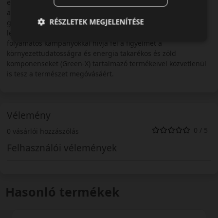
elmondható, hogy a legmodernebb technológiákat
alkalmazzák a minél komfortosabb és tartósabb
RÉSZLETEK MEGJELENÍTÉSE
gumiabroncsok előállítása érdekében. A Michelin termékek a
legmagasabb elvárásoknak is megfelelnek! A vállalat
folyamatos kampányokkal hívja fel a figyelmet a
környezettudatosságra és energia takarékos és zöld
komponenseket (Green-X) tartalmazó termékeivel közvetlenül
is tesz a természet megóvásáért.
Vélemény
0 / 5
0 vásárlói hozzászólás
Felhasználói vélemények
Hasonló termékek