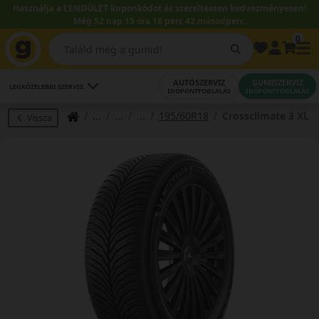
Használja a LENDÜLET kuponkódot és szereltessen kedvezményesen!
Még 52 nap 15 óra 18 perc 41 másodperc.
0
AUTÓSZERVIZ
GUMISZERVIZ
LEGKÖZELEBBI SZERVIZ
IDŐPONTFOGLALÁS
IDŐPONTFOGLALÁS
195/60R18
Crossclimate 3 XL
Vissza