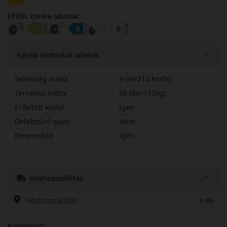
EPREL cimke adatok:
Egyéb technikai adatok
Sebesség index
H (H=210 km/h)
Terhelési index
96 (96=710kg)
Erősített kivitel
Igen
Defekttűrő gumi
Nem
Peremvédő
Igen
19560R18HCC3X
Házhozszállítás
Házhozszállítás
4 db
Kuponkód: