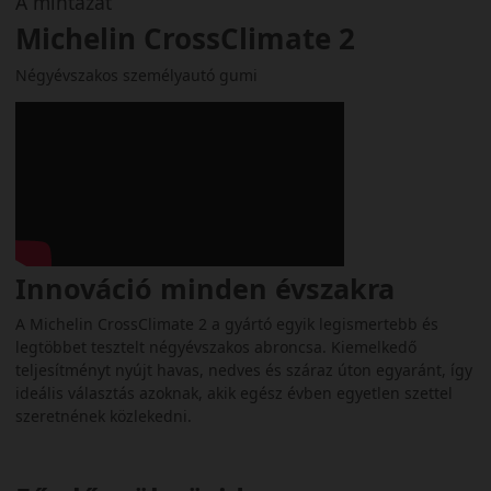
A mintázat
Michelin CrossClimate 2
Négyévszakos személyautó gumi
Innováció minden évszakra
A Michelin CrossClimate 2 a gyártó egyik legismertebb és
legtöbbet tesztelt négyévszakos abroncsa. Kiemelkedő
teljesítményt nyújt havas, nedves és száraz úton egyaránt, így
ideális választás azoknak, akik egész évben egyetlen szettel
szeretnének közlekedni.