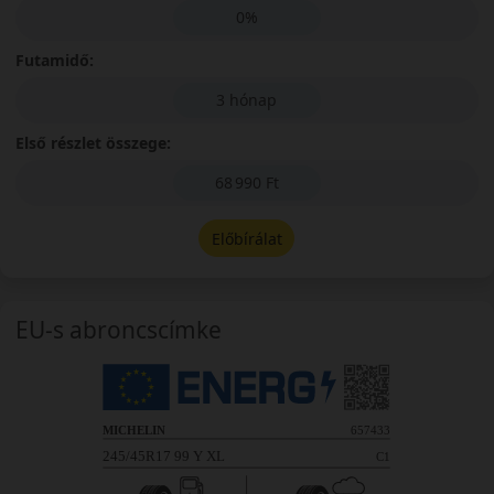
0%
Futamidő:
3 hónap
Első részlet összege:
68 990 Ft
Előbírálat
EU-s abroncscímke