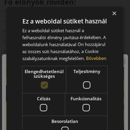
Fő előnyök röviden:
• 3PMSF és M+S minősítés
×
Ez a weboldal sütiket használ
• ADAC és AutoBild teszteken kiemelkedő eredmények
Ez a weboldal sütiket használ a
• Jó havas és nedves tapadás
felhasználói élmény javítása érdekében. A
• Halk futás (~69–70 dB)
weboldalunk használatával Ön hozzájárul
az összes süti használatához, a Cookie
• Prémium komfort
szabályzatunknak megfelelően.
Bővebben
Elengedhetetlenül
Teljesítmény
szükséges
Célzás
Funkcionalitás
Besorolatlan