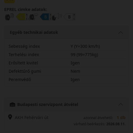
EPREL cimke adatok:
Egyéb technikai adatok
Sebesség index
Y (Y=300 km/h)
Terhelési index
99 (99=775kg)
Erősített kivitel
Igen
Defekttűrő gumi
Nem
Peremvédő
Igen
24545R17YCCL2X
Budapesti szervizpont átvétel
AKH Fehérvári út
1 db
azonnal átvehető:
várható beérkezés:
2026.08.11.