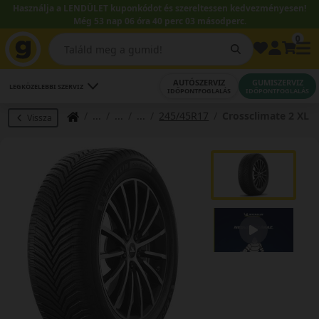
Használja a LENDÜLET kuponkódot és szereltessen kedvezményesen!
Még 53 nap 06 óra 40 perc 02 másodperc.
0
AUTÓSZERVIZ
GUMISZERVIZ
LEGKÖZELEBBI SZERVIZ
IDŐPONTFOGLALÁS
IDŐPONTFOGLALÁS
245/45R17
Crossclimate 2 XL
Vissza