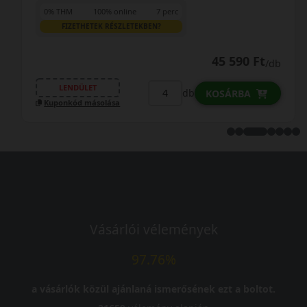
0% THM
100% online
7 perc
FIZETHETEK RÉSZLETEKBEN?
45 590 Ft
/db
LENDÜLET
db
KOSÁRBA
Kuponkód másolása
Vásárlói vélemények
97.76%
a vásárlók közül ajánlaná ismerősének ezt a boltot.