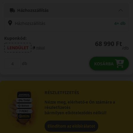
Házhozszállítás
Házhozszállítás
4+ db
Kuponkód:
68 990 Ft
LENDÜLET
/db
másol
db
KOSÁRBA
RÉSZLETFIZETÉS
Nézze meg, elérhető-e Ön számára a
részletfizetés
bármilyen elköteleződés nélkül!
Elindítom az előbírálatot